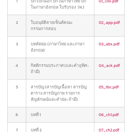
1
ปก (ปกนอก ปกในภาษาไทย ปก
01_cov.pdf
ในภาษาอังกฤษ ใบรับรอง วพ.)
2
ใบอนุมัติลายเซ็นต์คณะ
02_app.pdf
กรรมการสอบ
3
บทคัดย่อ (ภาษาไทย และภาษา
03_abs.pdf
อังกฤษ)
4
กิตติกรรมประกาศ (และคำอุทิศ-
04_ack.pdf
ถ้ามี)
5
สารบัญ (สารบัญเนื้อหา สารบัญ
05_tbc.pdf
ตาราง สารบัญภาพ รายการ
สัญลักษณ์และคำย่อ-ถ้ามี)
6
บทที่ 1
06_ch1.pdf
7
บทที่ 2
07_ch2.pdf