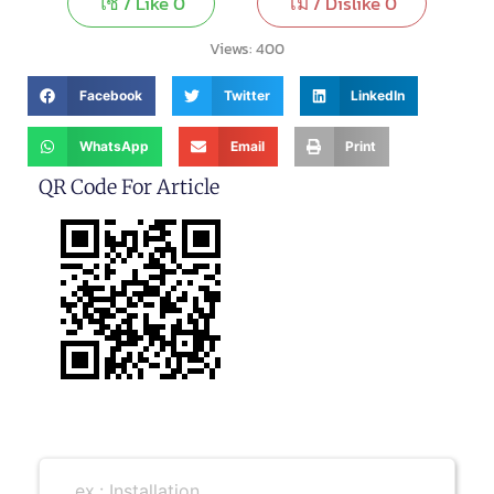
ใช่ / Like
0
ไม่ / Dislike
0
Views:
400
Facebook
Twitter
LinkedIn
WhatsApp
Email
Print
QR Code For Article