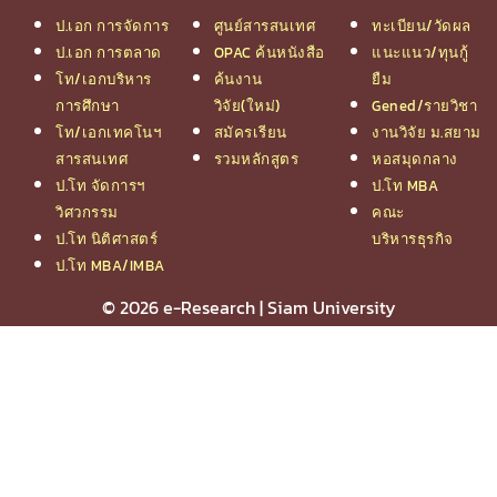
ป.เอก การจัดการ
ศูนย์สารสนเทศ
ทะเบียน/วัดผล
ป.เอก การตลาด
OPAC ค้นหนังสือ
แนะแนว/ทุนกู้
โท/เอกบริหาร
ค้นงาน
ยืม
การศึกษา
วิจัย(ใหม่)
Gened/รายวิชา
โท/เอกเทคโนฯ
สมัครเรียน
งานวิจัย ม.สยาม
สารสนเทศ
รวมหลักสูตร
หอสมุดกลาง
ป.โท จัดการฯ
ป.โท MBA
วิศวกรรม
คณะ
ป.โท นิติศาสตร์
บริหารธุรกิจ
ป.โท MBA/IMBA
© 2026 e-Research | Siam University