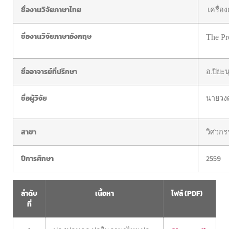
ชื่องานวิจัยภาษาไทย
เครื่อ
ชื่องานวิจัยภาษาอังกฤษ
The Pr
ชื่ออาจารย์ที่ปรึกษา
อ.ปิยะ
ชื่อผู้วิจัย
นายวงศ
สาขา
วิศวกร
ปีการศึกษา
2559
ลำดับ
เนื้อหา
ไฟล์ (PDF)
ที่