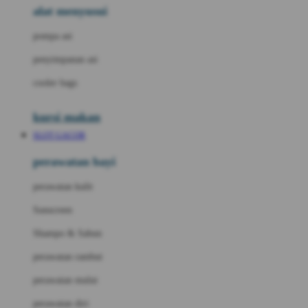
alat menyusui
pompa asi
penyimpanan asi
cooler bags
kursi makan
SLOT GACOR
perawatan bayi
perawatan kulit
Sunscreen
Shampo & Sabun
perawatan rambut
perawatan mulut
perawatan diri