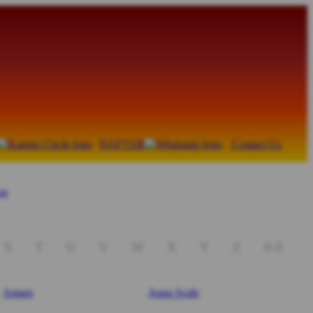
DAFTAR
Contact Us
us
S
T
U
V
W
X
Y
Z
0-9
Amara
Aqua Scale