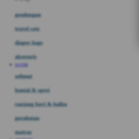
gendongan
travel cots
diaper bags
aksesoris
SLOT88
selimut
bantal & sprei
ranjang bayi & balita
perabotan
matras