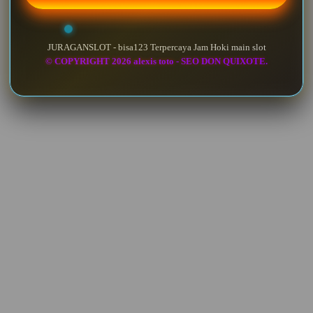
JURAGANSLOT - bisa123 Terpercaya Jam Hoki main slot
© COPYRIGHT 2026 alexis toto - SEO DON QUIXOTE.