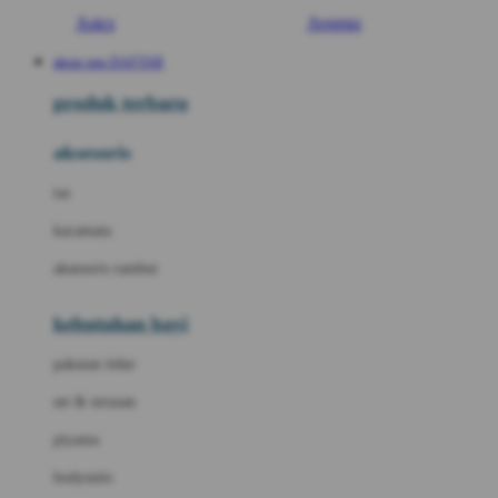
Asics
Aveeno
alexis toto DAFTAR
produk terbaru
aksesoris
tas
kacamata
aksesoris rambut
kebutuhan bayi
pakaian tidur
set & terusan
piyama
bodysuits