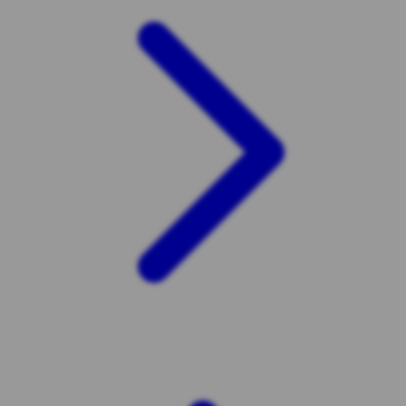
Twistshake
TY Toys
U
V
Veja
Vitaflow
Vtech
W
Waterland
Wellness