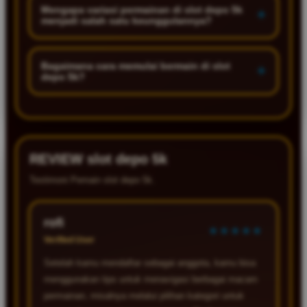
menggunakan berbagai tips untuk menavigasi dunia
Mengapa variasi permainan di slot depo 5k
mempelajari strategi bermain bingo serta taruhan
+
menjadi salah satu keunggulannya?
game online ini. Misalnya, coba perhatikan permainan
olahraga agar lebih bermodal dasar. Selain itu, platform
yang memiliki poin tinggi untuk meningkatkan peluang
ini menyediakan panduan tentang cara mengelola akun
Setelah mendaftar sebagai member, kamu dapat
suksesmu di slot atau meja kasino. Platform ini juga
dengan cepat dan mudah, seperti beralih antara
mengeksplorasi beragam macam permainan seperti
Bagaimana cara memulai bermain di slot
menyediakan strategi untuk penggunaan efektif bingo
+
kategori permainan kasino dan olahraga dengan cara
depo 5k?
mesin slot, bingo, dan berbagai jenis game meja
dan taruhan olahraga, seperti menganalisis peringkat
yang aman. Kamu juga dapat mengecek update terbaru
melalui tips dan strategi yang ter disediakan. Misalnya,
permainan untuk membuat keputusan yang lebih hati-
Setelah pendaftaran, anggota dapat mengoptimalkan
untuk permainan dan mengikuti tips pengelolaan
kamu bisa memilih permainan dengan poin tinggi untuk
hati. Selain itu, kamu bisa dengan mudah mengelola
pengalaman mereka dengan memanfaatkan tips
deposit dan penarikan untuk proses yang lebih cepat.
meningkatkan kesempatanmu dalam mendapatkan
akunmu – beralih cepat antara kategori casino dan
navigasi platform. Misalnya, pengguna bisa memilih
Dengan memanfaatkan tips-tips ini, kamu dapat
hadiah. Platform ini juga menawarkan strategi khusus
olahraga – dengan panduan penggunaan yang aman.
permainan berdasarkan poin tinggi atau mempelajari
membuat pengalaman bermain game di platform ini
untuk taruhan olahraga, seperti menganalisis peringkat
REVIEW slot depo 5k
Ingatlah untuk selalu merujuk pada tips terbaru di app
strategi bingo efektivitas melalui analisis peringkat
lebih menyenangkan dan memuaskan.
pertandingan agar kamu bisa membuat keputusan yang
atau website untuk mendapatkan pengalaman yang
Testimoni Pemain slot depo 5k.
permainan. Platform ini juga menyediakan strategi
lebih bijaksana. Selain itu, tersedia sepuluh tips praktis
optimal!
untuk taruhan olahraga, seperti mengevaluasi ranking
untuk mengelola akun, mulai dari beralih cepat antar
pertandingan dan membuat keputusan yang lebih
kategori permainan kasino dan aktivitas olahraga,
dina
strategis. Untuk pengelolaan akun, tersedia tips praktis
★★★★★
hingga panduan mengenai keamanan transaksi.
Verified User
seperti beralih cepat antara kategori permainan kasino
Berbagai fitur di platform ini memungkinkanmu untuk
dan aktivitas olahraga, serta panduan aman mengenai
Setelah kamu mendaftar sebagai anggota baru, ada
memaksimalkan pengalaman taruhan online seperti
deposit dan penarikan dana. Pengguna juga dapat
banyak tips dan strategi yang bisa kamu gunakan
mengecek pembaruan permainan terbaru atau
memaksimalkan pengalaman mereka dengan mengikuti
untuk menjelajahi berbagai jenis permainan. Misalnya,
memanfaatkan tips agar proses deposit dan penarikan
pembaruan permainan terbaru atau mencoba fitur-fitur