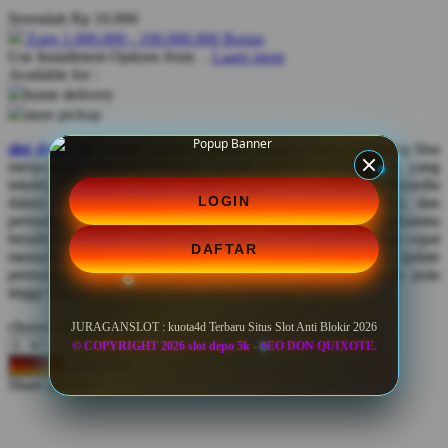
Serendah
Rp 10.000
Q
Earn
1.000.000
-
100.000.000
Bonus
Use Installment Options from
.
Laarn more
QV Baby
Available for :
home delivery
store pickup
R
slot depo 5k
Setelah register sebagai anggota, kamu langsung bisa
Real Shades
menjelajahi platform dengan mudah berkat tips navigasi yang
intuitif. Dari keseruan slot, bingo, hingga roulette, semua tersedia
Red Castle
LOGIN
dalam satu tempat bersama taruhan olahraga, kasino live, dan
permainan meja klasik. Manajemen akun simpel memudahkanmu
Ribbon Madness
beralih antar kategori, sementara proses deposit dan penarikan cepat
DAFTAR
memastikan transaksi lancar kapan saja. Jangan lupa cek update
S
permainan terbaru untuk pengalaman fresh dan kumpulkan poin
tinggi dari setiap taruhan yang kamu mainkan.
Sebamed
choose qty
JURAGANSLOT : kuota4d Terbaru Situs Slot Anti Blokir 2026
Silver Cross
© COPYRIGHT 2026 slot depo 5k - SEO DON QUIXOTE.
DAFTAR
LOGIN
Simply Idea
Share product:
Skip Hop
Spectra