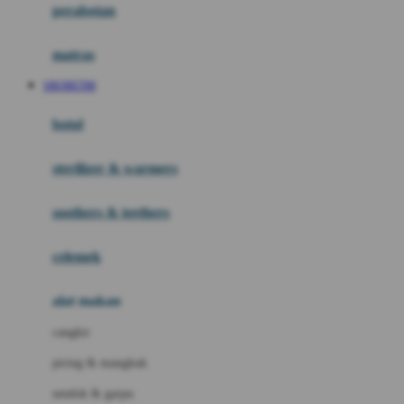
perabotan
Happy Tummy
Hauck
matras
Havaianas
SBOBET88
Hegen
botol
Hot Wheels
sterilizer & warmers
Hybrid
soothers & teethers
I
Inlacta DHA
celemek
Interlac
alat makan
Ivenet
cangkir
J
piring & mangkuk
Jack N Jill
sendok & garpu