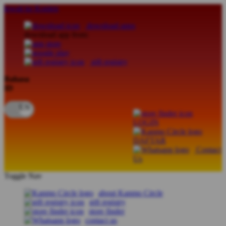
lewati ke Konten
download apps
download app from:
gift registry
Bahasa
ID
LOGIN
DAFTAR
Contact
Us
Toggle Nav
about Kanmo Circle
gift registry
store finder
contact us