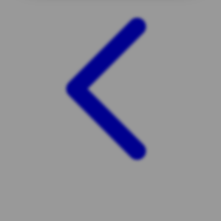
Squishmallows
Starbooks
Stick-O
Stokke
Sudocrem
Sumimo
Sunnylife
Sun-Staches
Swimava
T
Tommee Tippee
Trunki
Tutti Bambini