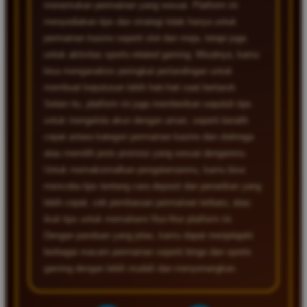
untuk permainan kasino, kamu bisa mencoba mencari
berlangsung lebih cepat. Dengan memahami tips
baru secara gratis.
penggunaan, kamu bisa menjelajahi berbagai jenis
permainan dengan poin tinggi atau mempelajari strategi
permainan dengan mudah, mulai dari mesin slot hingga
dasar untuk game meja seperti poker atau blackjack.
bingo, dan mendapatkan panduan untuk pengalaman
Selain itu, platform ini juga menyediakan tips tentang
bermain yang menyenangkan.
cara mengelola akunmu dengan tepat, seperti cepat
beralih antara kategori permainan seperti slot, bingo,
atau taruhan olahraga. Platform ini juga menawarkan
info update terbaru pada game-game yang terdapat di
dalamnya sehingga kamu bisa mencoba versi baru dan
merasakan gameplay yang berbeda.
‹
›
Back to top
slot depo
butuh
unduh aplikasi
we accept