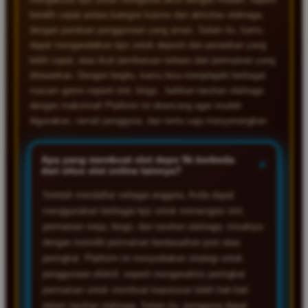
beralih cepat antara kategori kasino dan aktivitas olahraga,
dengan panduan penggunaan yang aman. Selain itu, kamu
dapat mengandalkan tips untuk deposit dan penarikan yang
lebih cepat, atau ikuti pembaruan terbaru dari permainan yang
ditawarkan. Dengan begitu, kamu bisa menjelajahi berbagai
macam game seperti slot, bingo , bahkan taruhan olahraga
dengan maksimal! Platform ini dirancang agar mudah
digunakan, ramah pengguna, dan tentu saja menyenangkan.
Apa yang membuat slot depo 5k berbeda
+
dari situs slot online lainnya?
Setelah mendaftar sebagai anggota, Anda dapat
menggunakan berbagai tips untuk menavigasi slot,
permainan meja, bingo, dan taruhan olahraga, misalnya
dengan memilih permainan berdasarkan poin atau
peringkat. Platform ini menyediakan strategi untuk
penggunaan efektif, seperti menganalisis peringkat
permainan untuk membuat keputusan lebih hati-hati
dalam taruhan olahraga. Selain itu, pengguna dapat