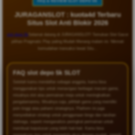
FAQ & REVIEW SLOT DEPO 5K
JURAGANSLOT : kuota4d Terbaru
Situs Slot Anti Blokir 2026
slot depo 5k
Selamat datang di JURAGANSLOT! Temukan Slot Gacor
pilihan Pragmatic Play paling Mudah Menang malam ini. Nikmati
kemudahan transaksi lewat Situ...
FAQ slot depo 5k SLOT
Setelah kamu mendaftar sebagai anggota, kamu bisa
menggunakan tips untuk menavigasi berbagai macam game,
misalnya slot atau permainan meja untuk meningkatkan
pengalamanmu. Misalnya saja, pilihlah game yang memiliki
poin tinggi atau pahami strateginya. Platform ini juga
menyediakan strategi untuk penggunaan bingo dan taruhan
olahraga, seperti menganalisis peringkat permainan untuk
membuat keputusan yang lebih hati-hati. Kamu bisa
mengakses tips untuk mengelola akun dengan mudah, seperti