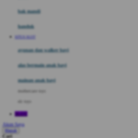
Mini Monkey
Moby
bak mandi
Momami
handuk
Mothercare
SITUS SLOT
Mustela
ayunan dan walker bayi
My Buddy Tag
My K
alas bermain anak bayi
N
mainan anak bayi
Naif
mothercare toys
Nike
elc toys
Nordic Natural
SLOT
Nuby
Akun Saya
Nuna
Masuk
Cari