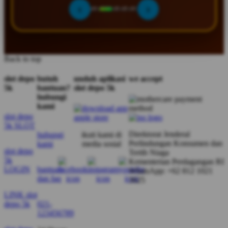
5k
bantuan?
slot depo 5k
hubungi
kami
slot depo
5k SLOT
Direktorat Jenderal
hubungi
ikuti kami di
Perlindungan Konsumen dan
kami
media sosial
slot depo
Tertib Niaga
5k
Kementerian Perdagangan RI
LOGIN
bantuan
WhatsApp: +62 812 1021
dan faq
3625
LINK slot
depo 5k
021-
123456789
slot depo
24 Hours
5k
DAFTAR
slot depo
5k LINK
DAFTAR