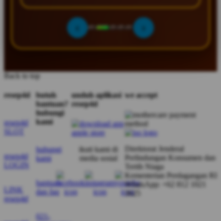
‹
›
Back to top
resep4d
butuh
unduh aplikasi
we accept
bantuan?
resep4d
hubungi
kami
resep4d
SLOT
Direktorat Jenderal
hubungi
ikuti kami di
resep4d
Perlindungan Konsumen dan
kami
media sosial
LOGIN
Tertib Niaga
Kementerian Perdagangan RI
bantuan
WhatsApp: +62 812 1021
LINK
dan faq
3625