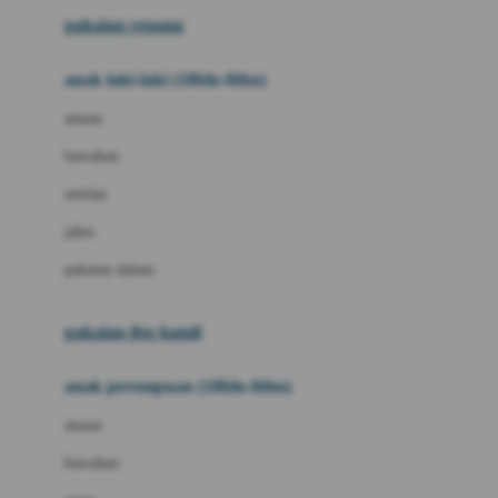
Buggygear
pakaian renang
Bumkins
anak laki-laki (18bln-8thn)
C
atasan
Cetaphil
bawahan
Chicco
setelan
Childlife
jaket
Clevamama
pakaian dalam
Cocolatte
Cottonseeds
pakaian ibu hamil
Cozy N Safe
anak perempuan (18bln-8thn)
Crane
atasan
Cybex
bawahan
D