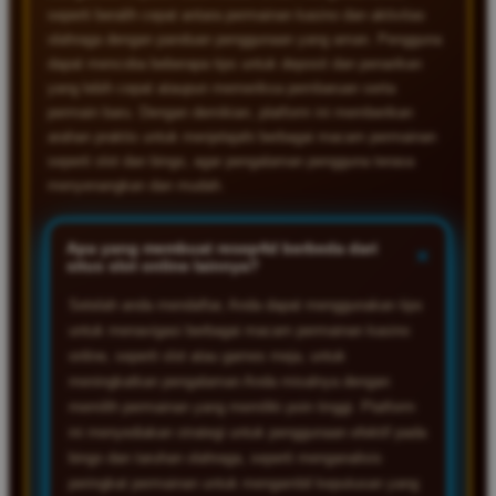
seperti beralih cepat antara permainan kasino dan aktivitas
olahraga dengan panduan penggunaan yang aman. Pengguna
dapat mencoba beberapa tips untuk deposit dan penarikan
yang lebih cepat ataupun memeriksa pembaruan serta
permain baru. Dengan demikian, platform ini memberikan
arahan praktis untuk menjelajahi berbagai macam permainan
seperti slot dan bingo, agar pengalaman pengguna terasa
menyenangkan dan mudah.
Apa yang membuat resep4d berbeda dari
+
situs slot online lainnya?
Setelah anda mendaftar, Anda dapat menggunakan tips
untuk menavigasi berbagai macam permainan kasino
online, seperti slot atau games meja, untuk
meningkatkan pengalaman Anda misalnya dengan
memilih permainan yang memiliki poin tinggi. Platform
ini menyediakan strategi untuk penggunaan efektif pada
bingo dan taruhan olahraga, seperti menganalisis
peringkat permainan untuk mengambil keputusan yang