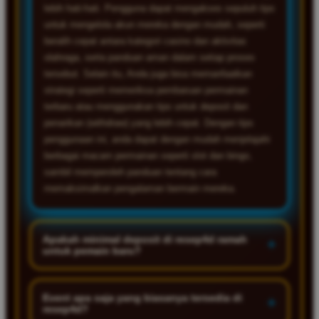
lebih hati-hati. Pengguna dapat mengakses sepuluh tips
untuk mengelola akun mereka dengan mudah, seperti
beralih cepat antara kategori casino dan aktivitas
olahraga, serta panduan aman dalam setiap proses
tersebut. Selain itu, Anda juga bisa memanfaatkan
strategi seperti memeriksa pembaruan permainan
terbaru atau menggunakan tips untuk deposit dan
penarikan (withdraw) yang lebih cepat. Dengan tips
penggunaan ini, anda dapat dengan mudah menjelajahi
berbagai macam permainan seperti slot dan bingo,
sambil memperoleh panduan tentang cara
memaksimalkan pengalaman bermain mereka.
Apakah minimal deposit di resep4d ramah
+
untuk pemain baru?
Setelah daftar sebagai anggota, Anda dapat
menggunakan berbagai tips untuk menavigasi
Event apa saja yang biasanya tersedia di
+
resep4d?
permainan kasino dan taruhan olahraga digital.