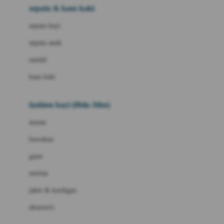
Beauty Barn
sepatu & kaus kaki
Bio Oil
sepatu bayi
Biolane
sepatu anak
Bite Fighters
sandal
Bizzi Growin
kaus kaki
Blackmores
fashion bayi (0bln-3thn)
Blooming Marvellous
atasan
Bonnels
bawahan
Bravado
gaun
Bruder
setelan
Brush Baby
jaket & kardigan
Buds Organics
aksesoris
Bugaboo