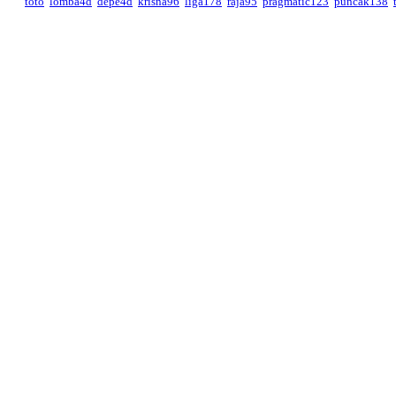
Related:
telolet4d
musik4d
mahkota69
viptoto
gloryslot777
warga88
gb
toto
lomba4d
depe4d
krisna96
liga178
raja95
pragmatic123
puncak138