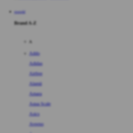
resep4d
Brand A-Z
A
Addo
Adidas
Airfree
Alamii
Amara
Aqua Scale
Asics
Aveeno