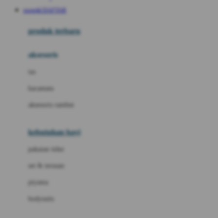
Awan
resep4d DAFTAR
Azetabio
produk terbaru
B
aksesoris
Baabaasheepz
tas
Babiators
kacamata
Baby Dove
aksesoris rambut
Baby Jogger
Baby Rovega
kebutuhan bayi
Babybee
pakaian tidur
Banana Boat
set & terusan
Banz
piyama
Barbie
bodysuits
Beaba