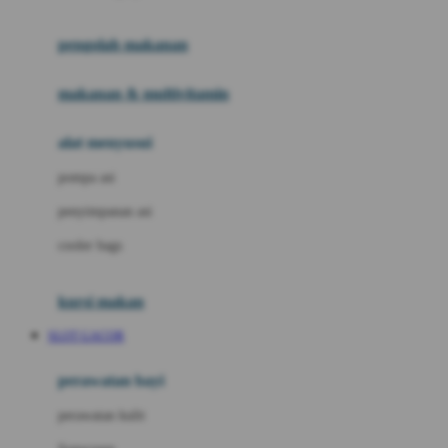
Joie
pengolah makanan
Joolz
Jujube
makanan & multivitamin
K
alat menyusui
Kiddycuts
pompa asi
Kumon
penyimpanan asi
L
cooler bags
Leapfrog
kursi makan
Leclerc
SLOT GACOR
Lee Vierra
Lillebaby
perawatan bayi
Little Bird Told Me
perawatan kulit
Little Miss Janis