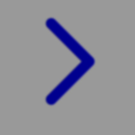
Twistshake
TY Toys
U
V
Veja
Vitaflow
Vtech
W
Waterland
Wellness