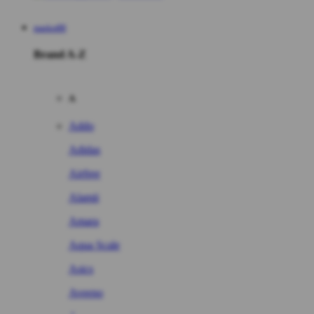
maskot88
Brand A-Z
A
Addo
Adidas
Airfree
Alamii
Amara
Aqua Scale
Asics
Aveeno