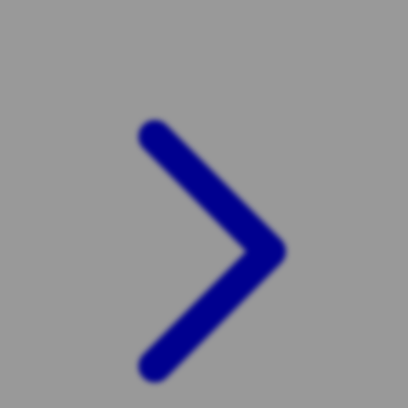
Twistshake
TY Toys
U
V
Veja
Vitaflow
Vtech
W
Waterland
Wellness