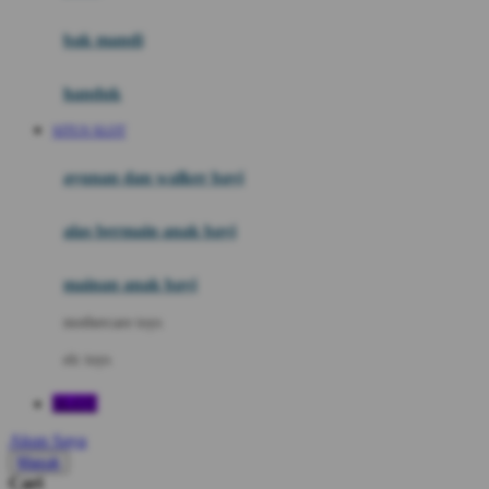
Mini Monkey
Moby
bak mandi
Momami
handuk
Mothercare
SITUS SLOT
Mustela
ayunan dan walker bayi
My Buddy Tag
My K
alas bermain anak bayi
N
mainan anak bayi
Naif
mothercare toys
Nike
elc toys
Nordic Natural
SLOT
Nuby
Akun Saya
Nuna
Masuk
Cari