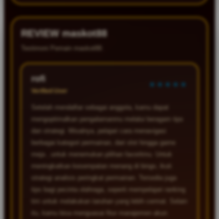
membuat keputusan yang lebih hati-hati saat bermain.
memanfaatkan berbagai tips untuk menjelajahi dunia
dan mengoptimalkan pengalaman bermain slot dan
memaksimalkan pengalamanmu, misalnya dengan
Untuk pengalaman yang lebih optimal, kamu dapat
permainan online ini. Misalnya, Anda bisa mencari tahu
bingo.
memilih permainan slot yang menawarkan poin tinggi
mencoba fitur manajemen akun, seperti beralih antara
tips untuk memilih permainan kasino seperti slot atau
atau menganalisis peringkat dalam olahraga untuk
REVIEW maskot88
game casino dan aktivitas terkait olahraga dengan
permainan meja yang menawarkan poin tinggi. Platform
membuat keputusan taruhan yang lebih cermat. Selain
mudah. Platform ini juga memberikan informasi
Testimoni Pemain maskot88.
ini juga menyediakan strategi untuk bermain bingo dan
itu, kamu bisa menemukan cara-cara untuk mengelola
mengenai peraturan terbaru, cara mengakses
sports-related gaming, seperti menganalisis peringkat
akun dengan mudah, seperti beralih cepat antara
permainan baru, dan tips untuk deposit dan penarikan
pertandingan untuk membuat keputusan yang lebih
kategori permainan kasino dan olahraga. Platform ini
yang lebih cepat.
dina
strategis. Selain itu, Anda dapat mempelajari sepuluh
juga menawarkan tips mengenai deposit dan penarikan
cara untuk mengelola akun Anda dengan efektif,
Verified User
yang lebih cepat, serta pembaruan permainan terbaru.
misalnya untuk beralih cepat antara kategori permainan
Dengan berbagai fitur yang tersedia, platform ini
seperti kasino atau olahraga, bahkan mendapatkan
dirancang agar pengguna dapat menikmati pengalaman
panduan tentang keamanan dalam platform. Pelajari
bermain yang aman, praktis, dan menyenangkan.
juga tips untuk membandingkan berbagai promo dan
bonus serta tips untuk melakukan deposit dan
penarikan, sehingga pengalaman bermain menjadi lebih
mudah dan menyenangkan.