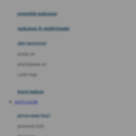
Joie
pengolah makanan
Joolz
Jujube
makanan & multivitamin
K
alat menyusui
Kiddycuts
pompa asi
Kumon
penyimpanan asi
L
cooler bags
Leapfrog
kursi makan
Leclerc
SLOT GACOR
Lee Vierra
Lillebaby
perawatan bayi
Little Bird Told Me
perawatan kulit
Little Miss Janis