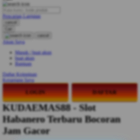
O
Pencarian Lanjutan
Oh Ma Grain
cancel
Okiedog
Cari
cancel
P
Akun Saya
Masuk / buat akun
Peachy
buat akun
Phil & Ted's
Bantuan
Philips Avent
Daftar Keinginan
Keranjang Saya
Pigeon
LOGIN
DAFTAR
Playgro
KUDAEMAS88 - Slot
Poled Global
Habanero Terbaru Bocoran
Ponycycle
Puma
Jam Gacor
Pureats