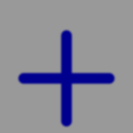
X
Xootz
Y
Yamatoya
Z
Zaxy
Zoggs
0-9
4Moms
59S