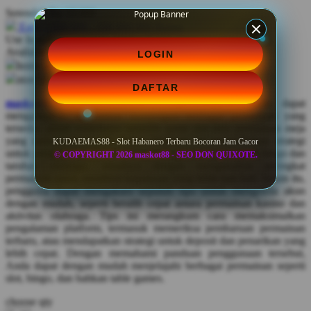
Serendah
Rp 10.000
Q
Earn
1.000.000
-
100.000.000
Bonus
Use Installment Options from
.
Laarn more
QV Baby
Available for :
LOGIN
home delivery
store pickup
R
DAFTAR
maskot88
Setelah mendaftar sebagai anggota, Anda dapat
Real Shades
menggunakan tips untuk menavigasi berbagai permainan yang
tersedia, untuk contohnya memilih game slot atau permainan meja
Red Castle
yang menawarkan poin tinggi. Platform ini menyediakan strategi
KUDAEMAS88 - Slot Habanero Terbaru Bocoran Jam Gacor
untuk penggunaan efektif dalam berbagai kategori seperti bingo dan
Ribbon Madness
© COPYRIGHT 2026 maskot88 - SEO DON QUIXOTE.
taruhan olahraga, misalnya dengan menganalisis peringkat
permainan untuk membuat keputusan yang lebih hati-hati. Selain itu,
S
pengguna dapat mengakses sepuluh tips untuk mengelola akun
dengan mudah, seperti beralih cepat antara permainan kasino dan
Sebamed
aktivitas olahraga. Tips ini merangkum cara memaksimalkan
pengalaman platform, termasuk memeriksa pembaruan permainan
Silver Cross
terbaru, atau mendapatkan strategi untuk deposit dan penarikan yang
lebih cepat. Dengan memahami panduan penggunaan tersebut,
Simply Idea
Anda dapat dengan mudah menjelajahi berbagai permainan seperti
slot, bingo, dan bahkan table games.
Skip Hop
choose qty
Spectra