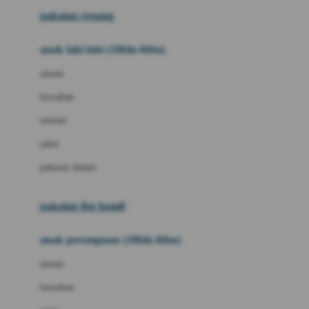
Buggygear
pakaian renang
Bumkins
anak laki-laki (18bln-8thn)
C
atasan
Cetaphil
bawahan
Chicco
setelan
Childlife
jaket
Clevamama
pakaian dalam
Cocolatte
Cottonseeds
pakaian ibu hamil
Cozy N Safe
anak perempuan (18bln-8thn)
Crane
atasan
Cybex
bawahan
D