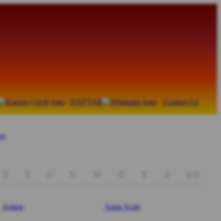
DAFTAR
Contact Us
us
S
T
U
V
W
X
Y
Z
0-9
Amara
Aqua Scale