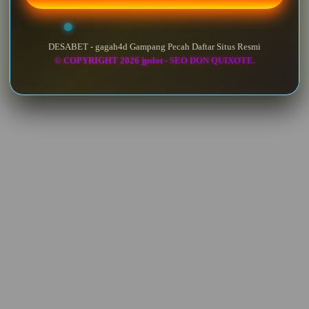
DESABET - gagah4d Gampang Pecah Daftar Situs Resmi
© COPYRIGHT 2026 jpslot - SEO DON QUIXOTE.