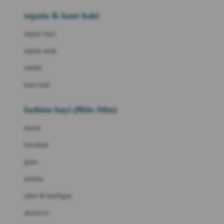
sepatu & kaus kaki
sepatu bayi
sepatu anak
sandal
kaus kaki
fashion bayi (0bln-3thn)
atasan
bawahan
gaun
setelan
jaket & kardigan
aksesoris