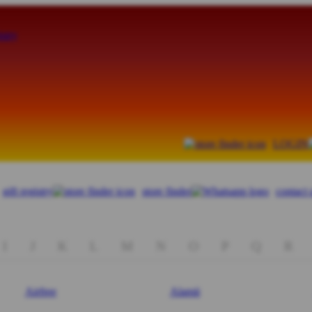
istry
LOGIN
gift registry
store finder
contact 
I
J
K
L
M
N
O
P
Q
R
Airfree
Alamii