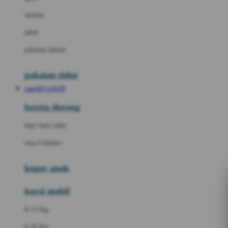
setelan
jaket
pakaian dalam
pakaian tidur
cuan365 LOGIN
kereta dorong
bayi baru lahir
usia 6 bulan+
koper anak
kursi mobil
0-13 Kg
0-36 Kg