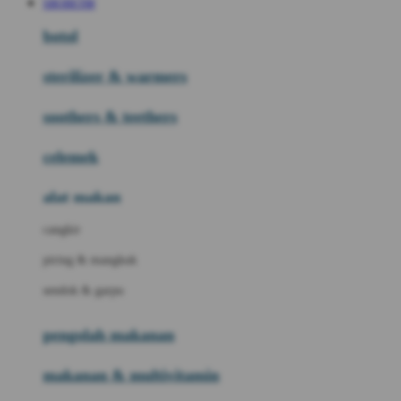
SBOBET88
botol
sterilizer & warmers
soothers & teethers
celemek
alat makan
cangkir
piring & mangkuk
sendok & garpu
pengolah makanan
makanan & multivitamin