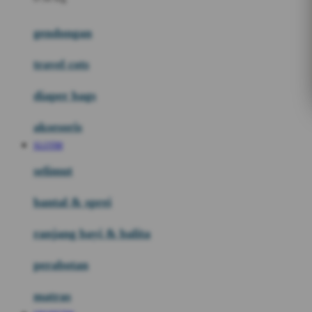
gendongan
travel cots
diaper bags
aksesoris
SLOT88
selimut
bantal & sprei
ranjang bayi & balita
perabotan
matras