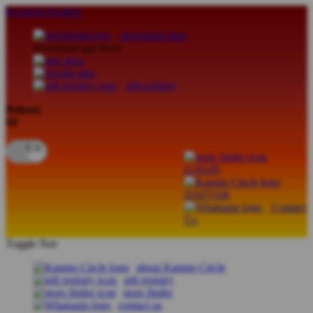
lewati ke Konten
download apps
download app from:
gift registry
Bahasa
ID
LOGIN
DAFTAR
Contact
Us
Toggle Nav
about Kanmo Circle
gift registry
store finder
contact us