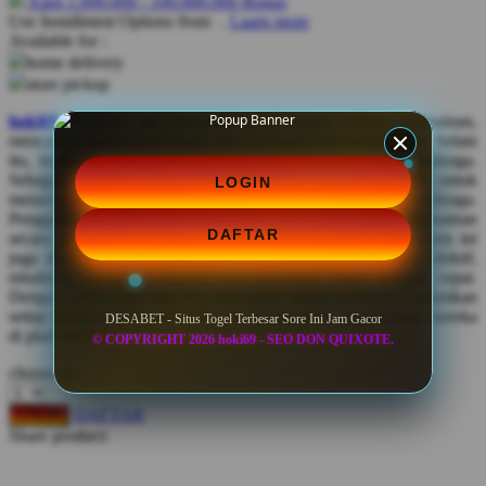
Earn
1.000.000
-
100.000.000
Bonus
Use Installment Options from
.
Laarn more
Q
Available for :
home delivery
QV Baby
store pickup
hoki69
Platform ini menyediakan beragam pilihan permainan,
R
mencakup digital slots, bingo, dan berbagai jenis table games. Selain
itu, terdapat juga pilihan gaming yang berfokus pada olahraga.
Real Shades
Sebagai contoh, pengguna baru dapat menggunakan tips untuk
LOGIN
menavigasi kategori-kategori game seperti casino atau olahraga.
Red Castle
Pengguna dapat bebas memilih untuk mencoba beberapa permainan
DAFTAR
secara gratis sebelum menentukan preferensi mereka. Platform ini
Ribbon Madness
juga menyediakan strategi untuk mengelola akun dengan efektif,
misalnya, mengatur deposit dan penarikan dana dengan cepat.
S
Dengan sedikit tips dan trik, pengguna dapat merasakan keunikan
setiap kategori permainan dan memaksimalkan pengalaman mereka
DESABET - Situs Togel Terbesar Sore Ini Jam Gacor
Sebamed
di platform ini.
© COPYRIGHT 2026 hoki69 - SEO DON QUIXOTE.
Silver Cross
choose qty
Simply Idea
DAFTAR
LOGIN
Share product:
Skip Hop
Spectra