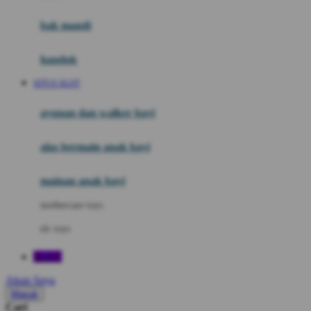
Mini Monkey
Moby
bak mandi
Momami
handuk
Mothercare
SITUS SLOT
Mustela
ayunan dan walker bayi
My Buddy Tag
My K
alas bermain anak bayi
N
mainan anak bayi
Naif
mothercare toys
Nike
elc toys
Nordic Natural
SLOT
Nuby
Akun Saya
Nuna
Masuk
Cari