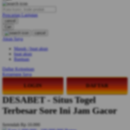
O
Pencarian Lanjutan
Oh Ma Grain
cancel
Okiedog
Cari
cancel
P
Akun Saya
Masuk / buat akun
Peachy
buat akun
Phil & Ted's
Bantuan
Philips Avent
Daftar Keinginan
Keranjang Saya
Pigeon
LOGIN
DAFTAR
Playgro
DESABET - Situs Togel
Poled Global
Terbesar Sore Ini Jam Gacor
Ponycycle
Puma
Serendah
Rp 10.000
Pureats