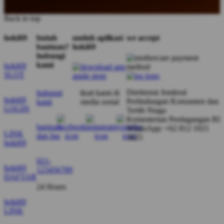
hoki69
butuh
unduh aplikasi
we accept
bantuan?
hoki69
hubungi
kami
hoki69
SLOT
Direktorat Jenderal
hubungi
ikuti kami di
hoki69
Perlindungan Konsumen dan
kami
media sosial
LOGIN
Tertib Niaga
Kementerian Perdagangan RI
bantuan
WhatsApp: +62 812 1021
LINK
dan faq
3625
hoki69
021-
hoki69
123456789
DAFTAR
24 Hours
hoki69
LINK
DAFTAR
hoki69