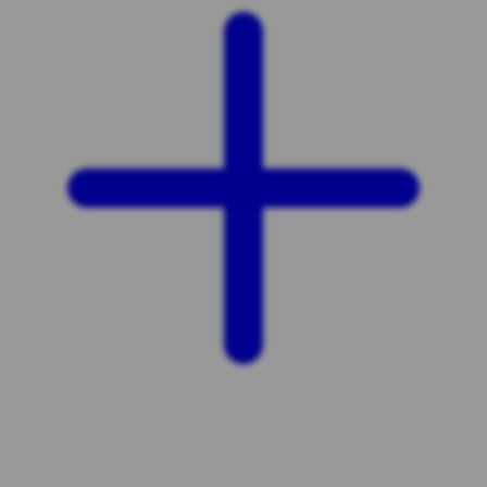
X
Xootz
Y
Yamatoya
Z
Zaxy
Zoggs
0-9
4Moms
59S