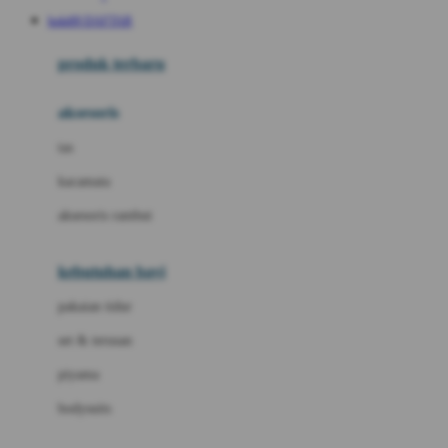
Awan
hoki69 DAFTAR
Azetabio
produk terbaru
B
aksesoris
Baabaasheepz
tas
Babiators
kacamata
Baby Dove
aksesoris rambut
Baby Jogger
Baby Rovega
kebutuhan bayi
Babybee
pakaian tidur
Banana Boat
set & terusan
Banz
piyama
Barbie
bodysuits
Beaba