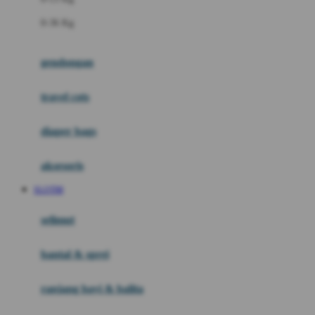
Felt So Sweet
0-36 Kg
Fisher Price
Flipper
gendongan
Friends Of Sally
travel cots
G
diaper bags
Gb
Geko
aksesoris
Graco
SLOT88
Gund
selimut
H
bantal & sprei
Habbie
Haenim
ranjang bayi & balita
Happy Horse