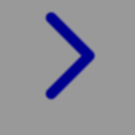
Twistshake
TY Toys
U
V
Veja
Vitaflow
Vtech
W
Waterland
Wellness