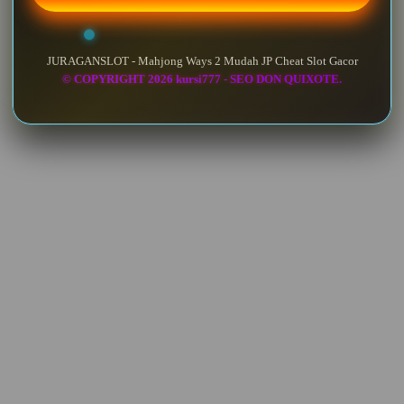
JURAGANSLOT - Mahjong Ways 2 Mudah JP Cheat Slot Gacor
© COPYRIGHT 2026 kursi777 - SEO DON QUIXOTE.