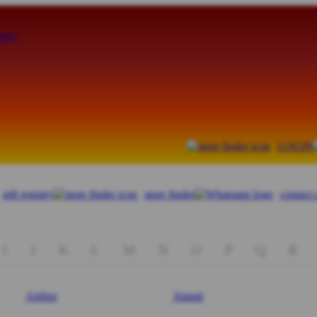
istry
LOGIN
gift registry
store finder
contact 
I
J
K
L
M
N
O
P
Q
R
Airfree
Alamii