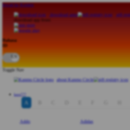
lewati ke Konten
download apps
gift reg
download app from:
Bahasa
ID
Toggle Nav
about Kanmo Circle
kursi777
A
B
C
D
E
F
G
H
Addo
Adidas