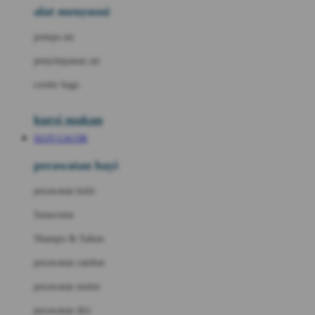
alat menyusui
pompa asi
penyimpanan asi
cooler bags
kursi makan
SLOT GACOR
perawatan bayi
perawatan kulit
Sunscreen
Shampo & Sabun
perawatan rambut
perawatan mulut
perawatan diri