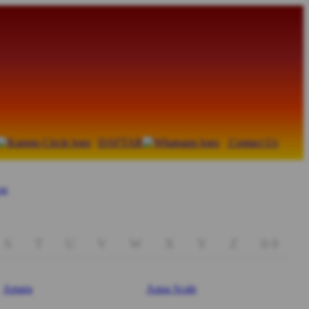
DAFTAR
Contact Us
us
S
T
U
V
W
X
Y
Z
0-9
Amara
Aqua Scale