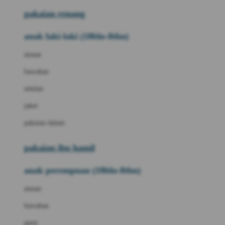
pakaian renang
anak laki-laki (18bln-8thn)
atasan
bawahan
setelan
jaket
pakaian dalam
pakaian ibu hamil
anak perempuan (18bln-8thn)
atasan
bawahan
gaun