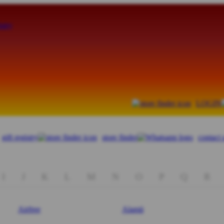
istry
LOGIN
gift registry
store finder
contact 
I
J
K
L
M
N
O
P
Q
R
Airfree
Alamii