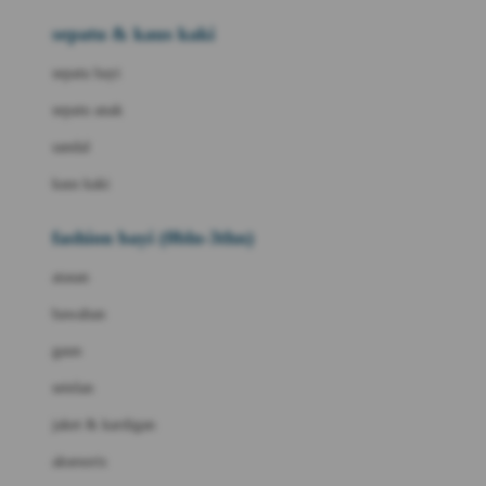
sepatu & kaus kaki
sepatu bayi
sepatu anak
sandal
kaus kaki
fashion bayi (0bln-3thn)
atasan
bawahan
gaun
setelan
jaket & kardigan
aksesoris