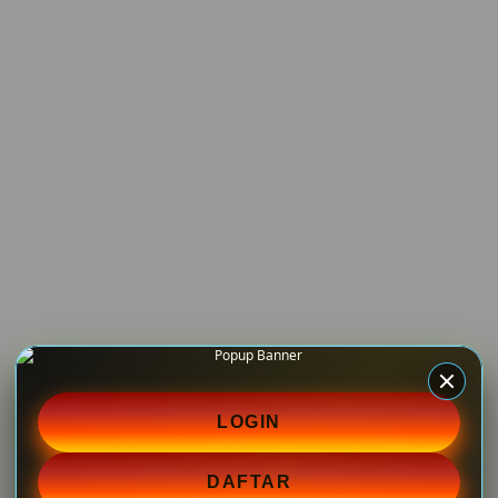
LOGIN
DAFTAR