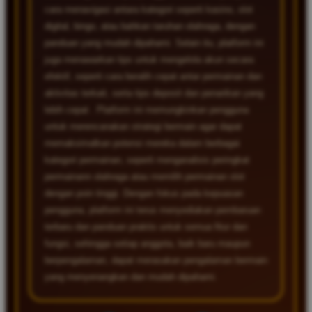
update terbaru permainan yang menarik dan tips-tips
misalnya dengan memilih permainan yang memiliki
efektif untuk memaksimalkan pengalaman bermain
poin tinggi. Platform ini menyediakan strategi untuk
setiap anggota.
penggunaan efektif bingo dan sports betting, seperti
menganalisis peringkat permainan untuk membuat
keputusan yang lebih hati-hati. Pengguna dapat
dengan mudah mengakses tips untuk mengelola akun,
seperti cepat beralih antara permainan casino dan
aktivitas terkait olahraga, semuanya dijalankan dengan
panduan penggunaan yang aman. Selain itu platform
ini menawarkan strategi untuk akses mobile dan
desktop, misalnya dengan menggunakan alat akun
untuk melacak permainan dan poin. Dengan tips ini,
pengguna dapat dengan mudah menjelajahi berbagai
permainan seperti slot dan bingo, dengan panduan
tentang cara memaksimalkan pengalaman mereka.
‹
›