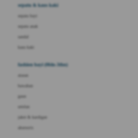
Beauty Barn
sepatu & kaus kaki
Bio Oil
sepatu bayi
Biolane
sepatu anak
Bite Fighters
sandal
Bizzi Growin
kaus kaki
Blackmores
fashion bayi (0bln-3thn)
Blooming Marvellous
atasan
Bonnels
bawahan
Bravado
gaun
Bruder
setelan
Brush Baby
jaket & kardigan
Buds Organics
aksesoris
Bugaboo