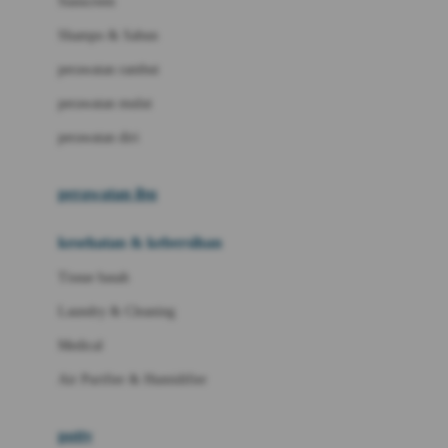
Sunscreen
London Taxi
Shampo & Sabun
Love To Dream
perawatan rambut
perawatan mulut
M
perawatan diri
Magformers
Mama's Choice
perawatan ibu
Mamas&Papas
kesehatan & kebersihan
Mamaway
Tissue basah
Maxi Cosi
Laundry & Cleaning
Megabloks
Medical
Micro
Air Purifier & Humidifier
MiDeer
Mimi & Lula
potty