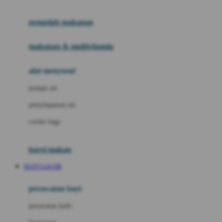
Joie
pengolah makanan
Joolz
Jujube
makanan & multivitamin
K
alat menyusui
Kiddycuts
pompa asi
Kumon
penyimpanan asi
L
cooler bags
Leapfrog
kursi makan
Leclerc
SLOT GACOR
Lee Vierra
Lillebaby
perawatan bayi
Little Bird Told Me
perawatan kulit
Little Miss Janis