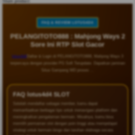
Share product:
FAQ & REVIEW LOTUS4D4
PELANGITOTO888 : Mahjong Ways 2
Sore Ini RTP Slot Gacor
lotus4d4
Daftar & Login di PELANGITOTO888, Mahjong Ways 3
terpercaya dengan provider PG Soft Terupdate. Dapatkan jaminan
Situs Gampang WD proses ...
FAQ lotus4d4 SLOT
Setelah mendaftar sebagai member, kamu dapat
memanfaatkan berbagai tips untuk menavigasi platform dan
meningkatkan pengalaman bermain. Misalnya, kamu bisa
memilih permainan slot dengan poin tinggi atau mempelajari
strategi untuk bermain bingo dan taruhan olahraga secara