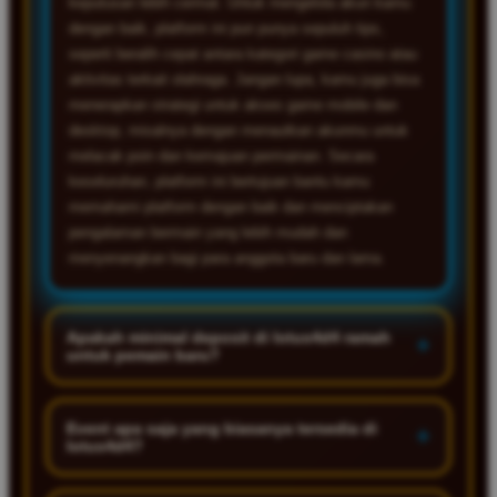
keputusan lebih cermat. Untuk mengelola akun kamu
dengan baik, platform ini pun punya sepuluh tips,
seperti beralih cepat antara kategori game casino atau
aktivitas terkait olahraga. Jangan lupa, kamu juga bisa
menerapkan strategi untuk akses game mobile dan
desktop, misalnya dengan menautkan akunmu untuk
melacak poin dan kemajuan permainan. Secara
keseluruhan, platform ini bertujuan bantu kamu
memahami platform dengan baik dan menciptakan
pengalaman bermain yang lebih mudah dan
menyenangkan bagi para anggota baru dan lama.
Apakah minimal deposit di lotus4d4 ramah
+
untuk pemain baru?
Setelah register sebagai anggota, kamu bisa langsung
jelajahi berbagai kategori permainan mulai dari slot,
Event apa saja yang biasanya tersedia di
+
lotus4d4?
bingo, roulette, taruhan olahraga, hingga kasino live dan
permainan meja. Platform ini menyediakan tips navigasi
Mengakses dunia judi online, platform ini menyediakan
yang praktis agar kamu mudah beralih antar kategori