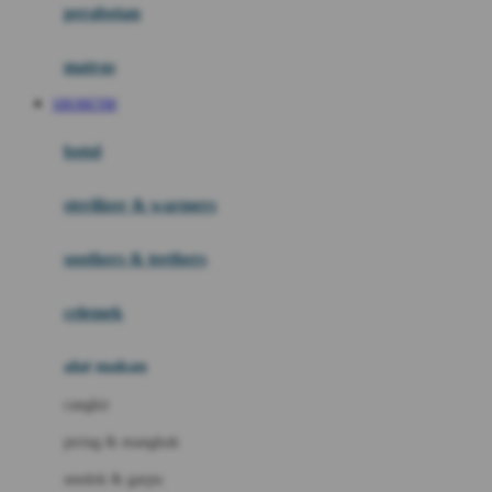
perabotan
Happy Tummy
Hauck
matras
Havaianas
SBOBET88
Hegen
botol
Hot Wheels
sterilizer & warmers
Hybrid
soothers & teethers
I
Inlacta DHA
celemek
Interlac
alat makan
Ivenet
cangkir
J
piring & mangkuk
Jack N Jill
sendok & garpu