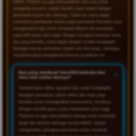
efektif. Platform ini juga menyediakan cara-cara untuk
mengelola akunmu, seperti beralih cepat antara kategori
permainan kasino dan olahraga. Selain itu, kamu dapat
memeriksa pembaruan terbaru pada permainan favoritmu atau
menggunakan tips untuk membuat deposit dan penarikan
yang lebih aman dan cepat. Dengan mengikuti panduan serta
tips yang tersedia, kamu dapat dengan mudah menjelajahi
berbagai macam permainan seperti slot dan bingo, sekaligus
memaksimalkan pengalaman bermain di platform ini.
Apa yang membuat lotus4d4 berbeda dari
+
situs slot online lainnya?
Setelah kamu daftar, gunakan tips untuk menjelajahi
beragam permainan casino online dan meja yang
tersedia untuk meningkatkan keseruanmu, misalnya
dengan memilih game yang menawarkan poin tinggi.
Platform ini juga menyediakan strategi untuk manfaatin
bingo dan taruhan olahraga secara efektif, seperti
menganalisis peringkat permainan untuk membuat