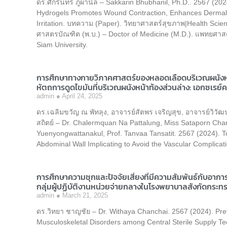
ดร.ศักรินทร์ ภูผานิล – Sakkarin Bhubhanil, Ph.D.. 2567 (20
Hydrogels Promotes Wound Contraction, Enhances Dermal 
Irritation. บทความ (Paper). วิทยาศาสตร์สุขภาพ|Health Sci
ศาสตรบัณฑิต (พ.บ.) – Doctor of Medicine (M.D.). แพทยศาส
Siam University.
การศึกษาทางกายวิภาคศาสตร์ของหลอดเลือดบริเวณผนังหน้
หัตถการดูดไขมันที่บริเวณผนังหน้าท้องส่วนล่าง: เอกซเรย
admin
April 24, 2025
ดร.เฉลิมขวัญ ณ พัทลุง, อาจารย์สัตพร เจริญสุข, อาจารย์วิวัฒน
สถิตย์ – Dr. Chalermquan Na Pattalung, Miss Sataporn Cha
Yuenyongwattanakul, Prof. Tanvaa Tansatit. 2567 (2024). T
Abdominal Wall Implicating to Avoid the Vascular Complica
การศึกษาความชุกและปัจจัยเสี่ยงที่มีความสัมพันธ์กับอาก
กลุ่มผู้ปฏิบัติงานหน่วยจ่ายกลางในโรงพยาบาลสังกัดกระ
admin
March 21, 2025
ดร.วิทยา ชาญชัย – Dr. Withaya Chanchai. 2567 (2024). Pre
Musculoskeletal Disorders among Central Sterile Supply Tech