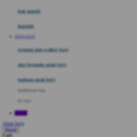
Mini Monkey
Moby
bak mandi
Momami
handuk
Mothercare
SITUS SLOT
Mustela
ayunan dan walker bayi
My Buddy Tag
My K
alas bermain anak bayi
N
mainan anak bayi
Naif
mothercare toys
Nike
elc toys
Nordic Natural
SLOT
Nuby
Akun Saya
Nuna
Masuk
Cari