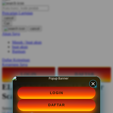
O
Pencarian Lanjutan
Oh Ma Grain
cancel
Okiedog
Cari
cancel
P
Akun Saya
Masuk / buat akun
Peachy
buat akun
Phil & Ted's
Bantuan
Philips Avent
Daftar Keinginan
Keranjang Saya
Pigeon
LOGIN
DAFTAR
Playgro
ELEVENS4D - mpo11 Banjir
Poled Global
LOGIN
Scatter Cara Menang Slot
Ponycycle
Puma
DAFTAR
Serendah
Rp 10.000
Pureats