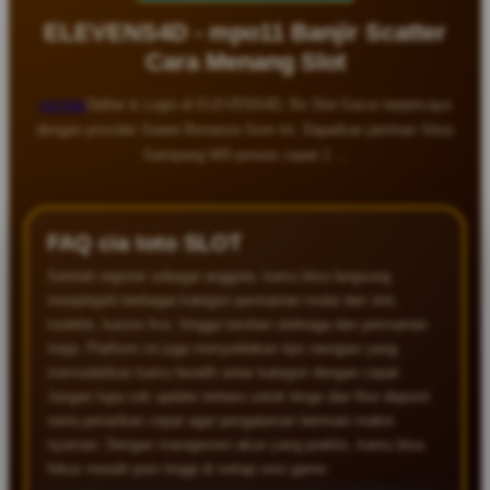
ELEVENS4D - mpo11 Banjir Scatter
Cara Menang Slot
cia toto
Daftar & Login di ELEVENS4D, Bo Slot Gacor terpercaya
dengan provider Sweet Bonanza Sore Ini. Dapatkan jaminan Situs
Gampang WD proses cepat 1 ...
FAQ cia toto SLOT
Setelah register sebagai anggota, kamu bisa langsung
menjelajahi berbagai kategori permainan mulai dari slot,
roulette, kasino live, hingga taruhan olahraga dan permainan
meja. Platform ini juga menyediakan tips navigasi yang
memudahkan kamu beralih antar kategori dengan cepat.
Jangan lupa cek update terbaru untuk bingo dan fitur deposit
serta penarikan cepat agar pengalaman bermain makin
nyaman. Dengan manajemen akun yang praktis, kamu bisa
fokus meraih poin tinggi di setiap sesi game.