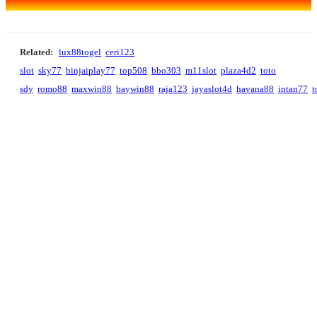
Related:
lux88togel
ceri123
slot
sky77
binjaiplay77
top508
bbo303
m11slot
plaza4d2
toto
sdy
romo88
maxwin88
baywin88
raja123
jayaslot4d
havana88
intan77
t