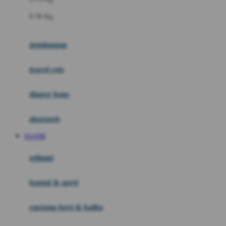
Felt So Sweet
0-36 Kg
Fisher Price
Flipper
gendongan
Friends Of Sally
travel cots
G
diaper bags
Gb
Geko
aksesoris
Graco
SLOT88
Gund
selimut
H
bantal & sprei
Habbie
Haenim
ranjang bayi & balita
Happy Horse