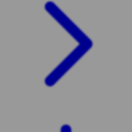
Twistshake
TY Toys
U
V
Veja
Vitaflow
Vtech
W
Waterland
Wellness