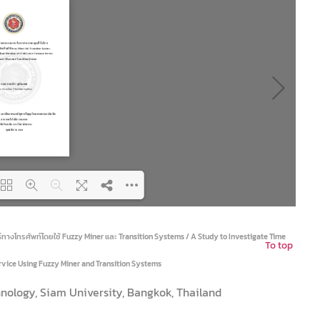
ing PDF 59% ...
างโทรศัพท์โดยใช้ Fuzzy Miner และ Transition Systems / A Study to Investigate Time
To top
rvice Using Fuzzy Miner and Transition Systems
hnology, Siam University, Bangkok, Thailand