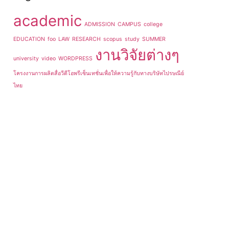
academic
ADMISSION
CAMPUS
college
EDUCATION
foo
LAW
RESEARCH
scopus
study
SUMMER
งานวิจัยต่างๆ
university
video
WORDPRESS
โครงงานการผลิตสื่อวีดีโอพรีเซ็นเทชั่นเพื่อให้ความรู้กับทางบริษัทไปรษณีย์
ไทย