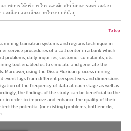
งคุณภาพการให้บริการในขณะเดียวกันก็สามารถตรวจสอบ
เคลื่อน และเสี่ยงภายในระบบที่มีอยู่
To top
ss mining transition systems and regions technique in
mer service procedures of a call center in a bank which
rd problems, daily inquiries, customer complaints, etc.
ining tool enabled us to simulate and generate the
s. Moreover, using the Disco Fluxicon process mining
ed event logs from different perspectives and dimensions
igation of the frequency of data at each stage as well as
dingly, the findings of the study can be beneficial to the
er in order to improve and enhance the quality of their
ect the potential (or existing) problems, bottlenecks,
m.