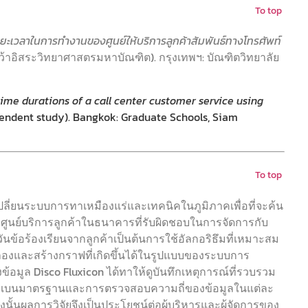
To top
ะเวลาในการทำงานของศูนย์ให้บริการลูกค้าสัมพันธ์ทางโทรศัพท์
ว้าอิสระวิทยาศาสตรมหาบัณฑิต). กรุงเทพฯ: บัณฑิตวิทยาลัย
time durations of a call center customer service using
pendent study). Bangkok: Graduate Schools, Siam
To top
ปลี่ยนระบบการทาเหมืองแร่และเทคนิคในภูมิภาคเพื่อที่จะค้น
ูนย์บริการลูกค้าในธนาคารที่รับผิดชอบในการจัดการกับ
้อร้องเรียนจากลูกค้าเป็นต้นการใช้อัลกอริธึมที่เหมาะสม
ลองและสร้างกราฟที่เกิดขึ้นได้ในรูปแบบของระบบการ
อมูล Disco Fluxicon ได้ทาให้ดูบันทึกเหตุการณ์ที่รวบรวม
บี่ยงเบนมาตรฐานและการตรวจสอบความถี่ของข้อมูลในแต่ละ
งนั้นผลการวิจัยจึงเป็นประโยชน์ต่อผู้บริหารและผู้จัดการของ