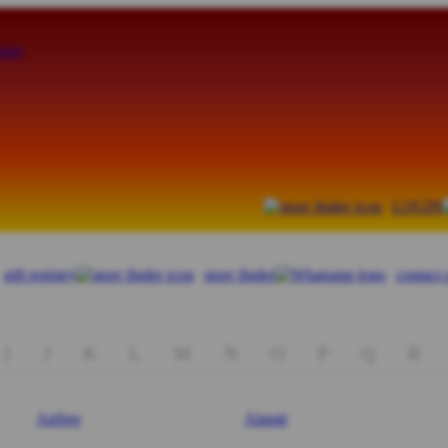
istry
LOGIN
gift registry
store finder
contact 
I
J
K
L
M
N
O
P
Q
R
Airfree
Alamii