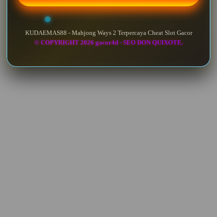
KUDAEMAS88 - Mahjong Ways 2 Terpercaya Cheat Slot Gacor
© COPYRIGHT 2026 gacor4d - SEO DON QUIXOTE.