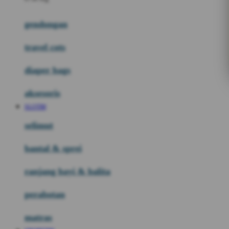
gendongan
travel cots
diaper bags
aksesoris
SLOT88
selimut
bantal & sprei
ranjang bayi & balita
perabotan
matras