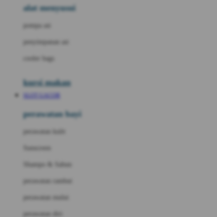
alat menyusui
pompa asi
penyimpanan asi
cooler bags
kursi makan
SLOT GACOR
perawatan bayi
perawatan kulit
Sunscreen
Shampo & Sabun
perawatan rambut
perawatan mulut
perawatan diri