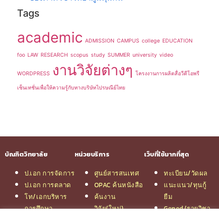
Tags
academic
ADMISSION
CAMPUS
college
EDUCATION
foo
LAW
RESEARCH
scopus
study
SUMMER
university
video
งานวิจัยต่างๆ
WORDPRESS
โครงงานการผลิตสื่อวีดีโอพรี
เซ็นเทชั่นเพื่อให้ความรู้กับทางบริษัทไปรษณีย์ไทย
บัณฑิตวิทยาลัย
หน่วยบริการ
เว็บที่ใช้มากที่สุด
ป.เอก การจัดการ
ศูนย์สารสนเทศ
ทะเบียน/วัดผล
ป.เอก การตลาด
OPAC ค้นหนังสือ
แนะแนว/ทุนกู้
โท/เอกบริหาร
ค้นงาน
ยืม
การศึกษา
วิจัย(ใหม่)
Gened/รายวิชา