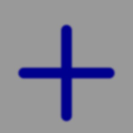
X
Xootz
Y
Yamatoya
Z
Zaxy
Zoggs
0-9
4Moms
59S