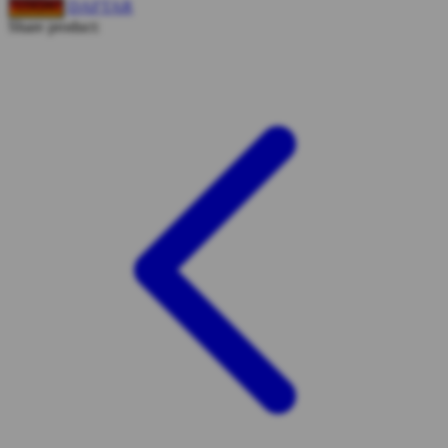
DAFTAR
LOGIN
Squishmallows
Share product:
Starbooks
Stick-O
Stokke
Sudocrem
Sumimo
Sunnylife
Sun-Staches
Swimava
T
Tommee Tippee
Trunki
Tutti Bambini