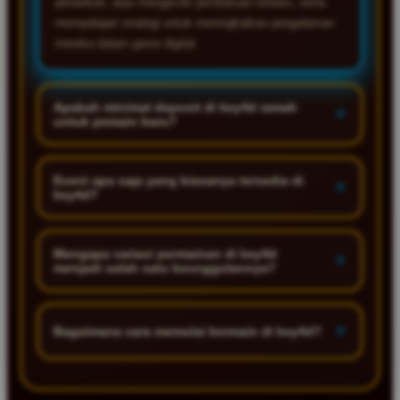
penarikan, atau mengecek pembaruan terbaru, serta
mempelajari strategi untuk meningkatkan pengalaman
mereka dalam game digital.
Apakah minimal deposit di key4d ramah
+
untuk pemain baru?
Setelah register sebagai anggota, kamu langsung bisa
eksplorasi beragam hiburan mulai dari slot, bingo,
Event apa saja yang biasanya tersedia di
+
key4d?
roulette, taruhan olahraga, kasino live, hingga
permainan meja. Platform ini dilengkapi tips navigasi
Setelah register sebagai anggota, kamu langsung
yang memudahkanmu beralih antar kategori dengan
mendapat akses penuh ke berbagai permainan seperti
Mengapa variasi permainan di key4d
cepat. Kelola manajemen akun, deposit, dan penarikan
+
menjadi salah satu keunggulannya?
slot, bingo, roulette, taruhan olahraga, kasino live, dan
secara praktis dalam satu tampilan yang intuitif.
permainan meja. Platform ini dilengkapi tips navigasi
Nantikan juga pembaruan permainan terbaru yang rutin
Setelah registering, users can utilize tips to navigate
praktis agar kamu mudah beralih antar kategori tanpa
di-update untuk menjaga keseruan bermain. Pastikan
through digital slots and table games for a more
+
ribet. Deposit dan penarikan cepat tersedia untuk
Bagaimana cara memulai bermain di key4d?
kamu memahami fitur-fitur unggulan agar bisa meraih
enhanced experience; for example, by selecting games
memastikan setiap transaksi berjalan lancar kapan
poin tinggi di setiap sesi.
with high point values. The platform also provides
Setelah registrasi, anggota bisa memanfaatkan tips-tips
saja. Selalu cek update permainan terbaru untuk
strategies for effective utilization of bingo and sports
bermanfaat untuk menavigasi beragam permainan
temukan poin tinggi dan fitur menarik yang bisa