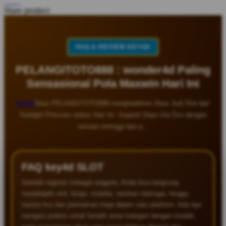
Share product:
FAQ & REVIEW KEY4D
PELANGITOTO888 : wonder4d Paling
Sensasional Pola Maxwin Hari Ini
key4d
Situs PELANGITOTO888 menghadirkan Situs Judi Slot dari
Starlight Princess status Hari Ini. Support Depo Via Ovo dengan
winrate tertinggi dan p...
FAQ key4d SLOT
Setelah register sebagai anggota, Anda bisa langsung
menjelajahi slot, bingo, roulette, taruhan olahraga, hingga
kasino live dan permainan meja dalam satu platform. Ada tips
navigasi praktis untuk beralih antar kategori dengan mudah,