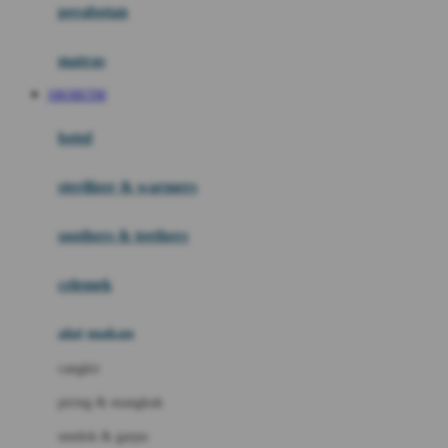
perabotan
Happy Tummy
Hauck
matras
Havaianas
SBOBET88
Hegen
botol
Hot Wheels
sterilizer & warmers
Hybrid
soothers & teethers
I
Inlacta DHA
celemek
Interlac
alat makan
Ivenet
cangkir
J
piring & mangkuk
Jack N Jill
sendok & garpu