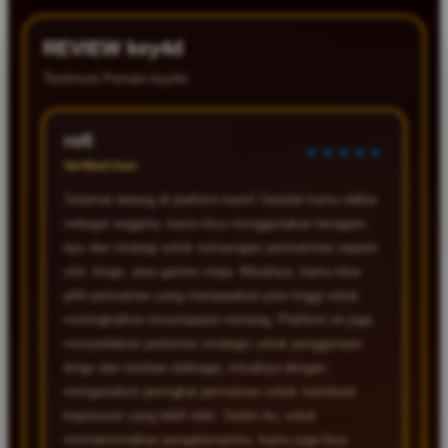
betting, such as analyzing game rankings to make
seperti slot, game meja, bingo, dan sports betting.
memaksimalkan pengalaman bermainmu.
more informed decisions. Users can easily access tips
Misalnya, pengguna bisa memilih permainan yang
REVIEW key4d
for managing their accounts, like quickly switching
menawarkan poin tinggi atau mempelajari strategi
between casino games and sports-related activities,
Testimoni Pemain key4d.
effective untuk bingo dan taruhan olahraga, bahkan
guided by secure usage instructions. In addition, users
menganalisis peringkat permainan untuk keputusan
can implement platform usage strategies, such as
lebih hati-hati. Platform ini juga menyediakan sepuluh
dina
checking game updates or utilizing tips for faster
tips praktis untuk mengelola akun dengan mudah,
★★★★★
deposit and withdrawal processes. With these usage
Verified User
seperti beralih cepat antar kategori permainan antara
tips, users can effortlessly explore diverse games like
casino dan aktivitas olahraga. Selain itu, pengguna
Setelah kamu daftar sebagai anggota, terdapat tips
slots and bingo, guided on maximizing their experience.
dapat memeriksa pembaruan permainan terbaru
berguna untuk menjelajahi berbagai macam permainan
menggunakan aplikasi. Platform ini menekankan
yang tersedia, misalnya memilih game berdasarkan
keamanan dalam setiap transaksi, disertai panduan
tingkat kepuasan. In addition to slots, platform ini juga
deposit dan penarikan yang cepat. Dengan fokus pada
menawarkan permainan meja, bingo, dan sports-related
pengalaman ramah pengguna, platform ini memberikan
gaming seperti taruhan olahraga. Selain itu, kamu bisa
tips dan strategi untuk memaksimalkan keseruan
mengikuti strategi pengelolaan akun agar lebih efektif,
bermain berbagai jenis game secara mudah dan
contohnya dengan cepat beralih antara kategori kasino
menyenangkan bagi pemain Indonesia.
dan olahraga. Tips dan strategi lainnya membantu
mengoptimalkan pengalamanmu, seperti mengecek
pembaruan permainan terbaru atau menggunakan cara