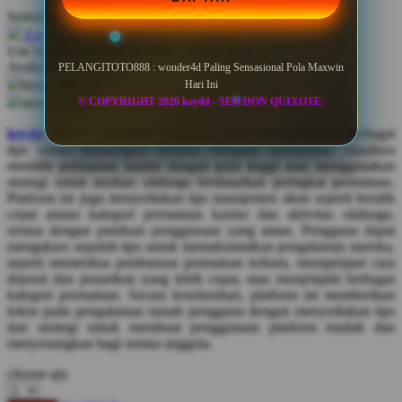
Serendah
Rp 10.000
Q
Earn
1.000.000
-
100.000.000
Bonus
Use Installment Options from
.
Laarn more
QV Baby
Available for :
PELANGITOTO888 : wonder4d Paling Sensasional Pola Maxwin
home delivery
Hari Ini
store pickup
© COPYRIGHT 2026 key4d - SEO DON QUIXOTE.
R
key4d
Setelah mendaftar, pengguna dapat memanfaatkan berbagai
Real Shades
tips untuk bernavigasi melalui beragam permainan, misalnya
memilih permainan kasino dengan poin tinggi atau menggunakan
Red Castle
strategi untuk taruhan olahraga berdasarkan peringkat permainan.
Platform ini juga menyediakan tips manajemen akun seperti beralih
Ribbon Madness
cepat antara kategori permainan kasino dan aktivitas olahraga,
semua dengan panduan penggunaan yang aman. Pengguna dapat
S
mengakses sepuluh tips untuk memaksimalkan pengalaman mereka,
seperti memeriksa pembaruan permainan terbaru, mempelajari cara
Sebamed
deposit dan penarikan yang lebih cepat, atau menjelajahi berbagai
kategori permainan. Secara keseluruhan, platform ini memberikan
Silver Cross
fokus pada pengalaman ramah pengguna dengan menyediakan tips
dan strategi untuk membuat penggunaan platform mudah dan
Simply Idea
menyenangkan bagi semua anggota.
Skip Hop
choose qty
Spectra