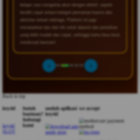
yang tepat untuk deposit dan withdrawal. Platform ini
juga memfasilitasi akses melalui app atau situs web
desktop, dan berbagai tips tersedia untuk
memaksimalkan manfaatnya.
‹
›
Back to top
key4d
butuh
unduh aplikasi
we accept
bantuan?
key4d
hubungi
kami
key4d
SLOT
Direktorat Jenderal
hubungi
ikuti kami di
key4d
Perlindungan Konsumen dan
kami
media sosial
LOGIN
Tertib Niaga