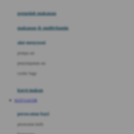
Joie
pengolah makanan
Joolz
Jujube
makanan & multivitamin
K
alat menyusui
Kiddycuts
pompa asi
Kumon
penyimpanan asi
L
cooler bags
Leapfrog
kursi makan
Leclerc
SLOT GACOR
Lee Vierra
Lillebaby
perawatan bayi
Little Bird Told Me
perawatan kulit
Little Miss Janis