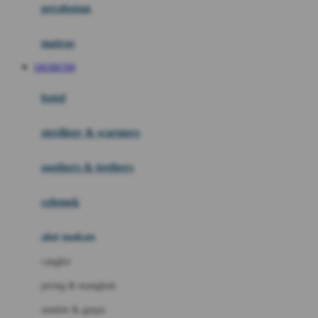
perabotan
Happy Tummy
Hauck
matras
Havaianas
SBOBET88
Hegen
botol
Hot Wheels
sterilizer & warmers
Hybrid
soothers & teethers
I
Inlacta DHA
celemek
Interlac
alat makan
Ivenet
cangkir
J
piring & mangkuk
Jack N Jill
sendok & garpu