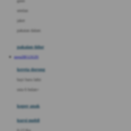
gaun
Dae Organics
setelan
Docare
jaket
Doona
pakaian dalam
Down To Earth
Drew
pakaian tidur
Dr. Brown's
mega288 LOGIN
E
kereta dorong
ELC
bayi baru lahir
Ergobaby
usia 6 bulan+
Expert Care
koper anak
Ezyroller
kursi mobil
F
0-13 Kg