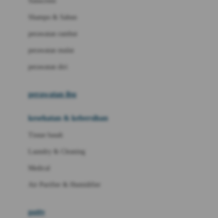
Sunscreen
London Taxi
Shampo & Sabun
Love To Dream
perawatan rambut
perawatan mulut
M
perawatan diri
Magformers
Mama's Choice
perawatan ibu
Mamas&Papas
kesehatan & kebersihan
Mamaway
Tissue basah
Maxi Cosi
Laundry & Cleaning
Megabloks
Medical
Micro
Air Purifier & Humidifier
MiDeer
Mimi & Lula
potty