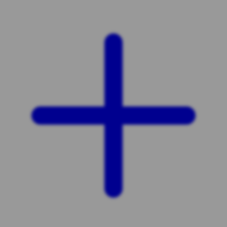
X
Xootz
Y
Yamatoya
Z
Zaxy
Zoggs
0-9
4Moms
59S