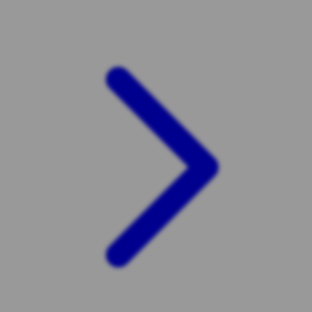
Twistshake
TY Toys
U
V
Veja
Vitaflow
Vtech
W
Waterland
Wellness