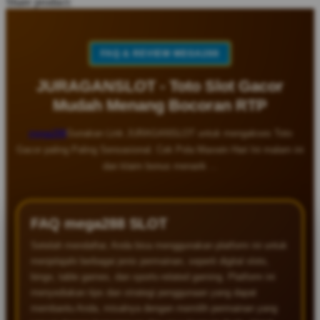
Share product:
FAQ & REVIEW MEGA288
JURAGANSLOT - Toto Slot Gacor
Mudah Menang Bocoran RTP
mega288
Gunakan Link JURAGANSLOT untuk mengakses Toto
Gacor paling Paling Sensasional. Cek Pola Maxwin Hari Ini malam ini
dan klaim bonus menarik ...
FAQ mega288 SLOT
Setelah mendaftar, Anda bisa menggunakan platform ini untuk
menjelajahi berbagai jenis permainan, seperti digital slots,
bingo, table games, dan sports-related gaming. Platform ini
menyediakan tips dan strategi penggunaan yang dapat
membantu Anda, misalnya dengan memilih permainan yang