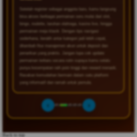
terbaru. User bisa menggunakan tips untuk beralih
yang lebih strategis. Pengguna juga dapat mengelola
pengalaman Anda!
cepat di antara casino games atau aktivitas olahraga,
Setelah anda daftar, anda bisa memanfaatkan
akun mereka dengan mudah, mengikuti tip untuk
dengan panduan langkah-langkah yang aman dan jelas.
beberapa tips untuk menjelajahi beragam permainan
deposit dan penarikan cepat. Platform ini berfokus pada
Dengan platform ini, Anda punya akses ke sepuluh tips
yang tersedia, misalanya slot dan permainan meja.
keamanan pengguna dan menyediakan panduan
untuk mengatur akun anda seperti deposit dan
Anda bisa memilih permainan yang menawarkan poin
penggunaan aplikasi yang aman dan nyaman.
penarikan yang lebih cepat, serta tips untuk
tinggi atau mencoba berbagai kategori berdasarkan
memaksimalkan pengalaman bermain.
preferensi Anda. Dalam permainan bingo, strategi
seperti menganalisis peringkat dapat membantu
membuat keputusan lebih tepat. Bagi para penggemar
taruhan olahraga, platform ini juga menyediakan tips
mengelola akun dan beralih antar kategori permainan
dengan cepat, serta panduan aman untuk bermain
secara online. Platform ini terus di-update, jadi
pastikan selalu mengecek pembaruan terbaru dan
terapkan kiatnya untuk aktivitas seperti deposit cepat
atau withdrawal yang lancar. Dengan mengikuti tips
dan strategi yang tersedia, pengalaman bermain slot,
bingo, ataupun taruhan olahraga akan semakin mudah
dan menyenangkan.