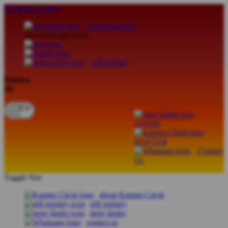
lewati ke Konten
download apps
download app from:
gift registry
Bahasa
ID
LOGIN
DAFTAR
Contact
Us
Toggle Nav
about Kanmo Circle
gift registry
store finder
contact us