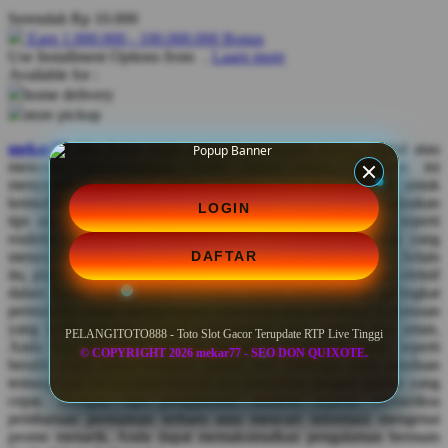
Serendah
Rp 10.000
Q
Earn
1.000.000
-
100.000.000
Bonus
Use Installment Options from
.
Laarn more
QV Baby
Available for :
home delivery
store pickup
R
mekar77
Jika Anda ingin menjajal permainan kasino digital atau
Real Shades
mencoba keberuntungan Anda dalam bingo, platform ini
menyediakan berbagai pilihan dengan fitur-fitur menarik untuk
Red Castle
kemudahan pengguna. Sebagai contoh, Anda bisa menggunakan
LOGIN
tips untuk menavigasi beragam slot dan permainan meja seperti
Ribbon Madness
roulette atau baccarat, misalnya dengan memilih permainan yang
DAFTAR
menawarkan poin tinggi untuk meningkatkan peluang Anda. Selain
S
itu, platform ini juga memberikan strategi untuk penggunaan efektif
dalam bingo dan taruhan olahraga, seperti menganalisis peringkat
Sebamed
permainan untuk mempertajam wawasan dan membuat keputusan
yang lebih hati-hati. Untuk pengalaman yang optimal dan aman,
PELANGITOTO888 - Toto Slot Gacor Terupdate RTP Live Tinggi
Silver Cross
Anda bisa mengikuti sepuluh tips untuk mengelola akun, seperti
© COPYRIGHT 2026 mekar77 - SEO DON QUIXOTE.
beralih cepat antara kategori kasino dan olahraga, serta panduan
Simply Idea
tentang cara melakukan deposit dan penarikan dengan proses yang
cepat. Dengan tips penggunaan modern seperti memeriksa
Skip Hop
pembaruan permainan terbaru atau mencari informasi mengenai
promo menarik, Anda dapat memaksimalkan pengalaman bermain
Spectra