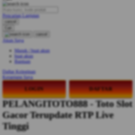
O
Pencarian Lanjutan
Oh Ma Grain
cancel
Okiedog
Cari
cancel
P
Akun Saya
Masuk / buat akun
Peachy
buat akun
Phil & Ted's
Bantuan
Philips Avent
Daftar Keinginan
Keranjang Saya
Pigeon
LOGIN
DAFTAR
Playgro
PELANGITOTO888 - Toto Slot
Poled Global
Gacor Terupdate RTP Live
Ponycycle
Puma
Tinggi
Pureats