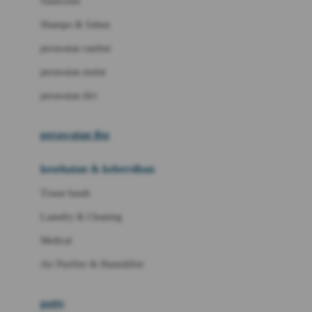
Sunscreen
London Taxi
Shampo & Sabun
Love To Dream
perawatan rambut
perawatan mulut
M
perawatan diri
Magformers
Mama's Choice
perawatan ibu
Mamas&Papas
kesehatan & kebersihan
Mamaway
Tissue basah
Maxi Cosi
Laundry & Cleaning
Megabloks
Medical
Micro
Air Purifier & Humidifier
MiDeer
Mimi & Lula
potty