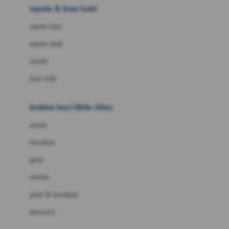
Beauty Barn
sepatu & kaus kaki
Bio Oil
sepatu bayi
Biolane
sepatu anak
Bite Fighters
sandal
Bizzi Growin
kaus kaki
Blackmores
fashion bayi (0bln-3thn)
Blooming Marvellous
atasan
Bonnels
bawahan
Bravado
gaun
Bruder
setelan
Brush Baby
jaket & kardigan
Buds Organics
aksesoris
Bugaboo