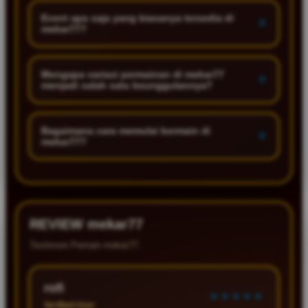
bisa menggunakan tips untuk menavigasi berbagai
Event apa saja yang biasanya tersedia di
+
mekar77?
macam permainan seperti slot dan meja dan
meningkatkan pengalaman bermainmu misalnya
Setelah mendaftar, pengguna bisa menikmati berbagai
dengan memilih permainan yang memiliki poin tinggi
macam permainan. Misalnya, tersedia permainan slot,
Mengapa variasi permainan di mekar77
tambahan. Platform ini menyediakan strategi untuk
+
menjadi salah satu keunggulannya?
bingo, dan beragam jenis game meja yang bisa
penggunaan efektif bingo dan taruhan olahraga, seperti
dinikmati secara gratis atau dengan deposit. Platform
menganalisis peringkat permainan agar kamu dapat
Setelah mendaftar, anggota baru dapat menjelajahi
ini juga menyediakan informasi tentang strategi untuk
membuat keputusan yang lebih hati-hati . Selain itu,
berbagai macam permainan seperti slot, casino online,
Bagaimana cara memulai bermain di
judi olahraga seperti menganalisis peringkat permainan
+
pengguna bisa dengan mudah mengelola akun mereka
mekar77?
bingo, dan sports-related gaming. Misalnya, platform ini
untuk membuat keputusan yang lebih hati-hati. Selain
dengan tips-tips praktis seperti beralih cepat antara
menyediakan tips untuk beralih antar kategori
itu, platform ini menawarkan tips dan strategi yang
Setelah daftar akun, Anda bisa menggunakan tips untuk
permainan kasino dan aktivitas terkait olahraga dan
permainan dengan mudah, seperti memilih antara
dapat membantu pengguna mengelola akun mereka
bernavigasi antara berbagai macam permainan kasino,
panduan penggunaan yang aman. Pengguna bahkan
bagian "Judi Kasino" dan "Sports". Selain itu, pengguna
seperti beralih cepat antara permainan kasino dan
mulai dari slot hingga meja, selain itu, platform ini
dapat mengikuti pembaruan games terbaru atau
dapat mempelajari tips dan strategi untuk meningkatkan
aktivitas terkait olahraga. Pengguna bisa juga
menawarkan strategi untuk bingo dan taruhan olahraga.
menggunakan berbagai tips untuk deposit dan
pengalaman mereka dalam setiap jenis permainan.
REVIEW mekar77
menemukan sepuluh cara untuk meningkatkan
Misalnya, Anda bisa menganalisis peringkat permainan
penarikan yang lebih cepat. Dengan menerapkan tips
Untuk pemain slot, platform ini menawarkan panduan
pengalaman bermain dengan tips navigasi di kategori
Testimoni Pemain mekar77.
sebelum melakukan taruhan atau memilih slot dengan
seperti ini, kamu dapat dengan mudah menjelajahi
tentang cara memilih permainan dengan poin tinggi,
permainan, memeriksa pembaruan terbaru, atau
poin tinggi untuk meningkatkan peluang kemenangan.
permainan-permainan menyenangkan seperti slot dan
atau informasi mengenai games terbaru. Sementara itu,
mencari informasi tentang game baru yang tersedia.
Platform ini juga menyediakan informasi tentang cara
bingo sambil memaksimalkan pengalamanmu pada
para penggemar olahraga dapat memanfaatkan tips
dina
Jadi, jelajahi berbagai pilihan permainan dan
mengakses kategori baru atau update permainan
★★★★★
platform ini.
analisis peringkat untuk membuat keputusan taruhan
Verified User
manfaatkan tips-tips ini untuk memaksimalkan