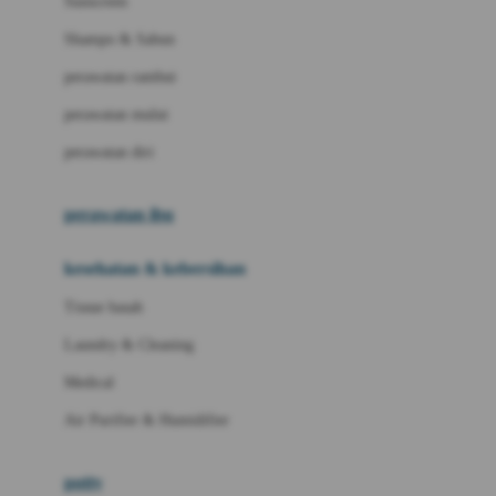
Sunscreen
London Taxi
Shampo & Sabun
Love To Dream
perawatan rambut
perawatan mulut
M
perawatan diri
Magformers
Mama's Choice
perawatan ibu
Mamas&Papas
kesehatan & kebersihan
Mamaway
Tissue basah
Maxi Cosi
Laundry & Cleaning
Megabloks
Medical
Micro
Air Purifier & Humidifier
MiDeer
Mimi & Lula
potty