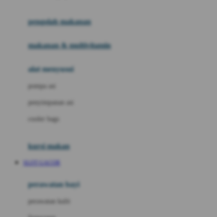
Joie
pengolah makanan
Joolz
Jujube
makanan & multivitamin
K
alat menyusui
Kiddycuts
pompa asi
Kumon
penyimpanan asi
L
cooler bags
Leapfrog
kursi makan
Leclerc
SLOT GACOR
Lee Vierra
Lillebaby
perawatan bayi
Little Bird Told Me
perawatan kulit
Little Miss Janis