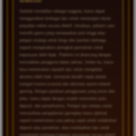
Verified User
bahwa platform ini fokus pada pengalaman pengguna
pengalaman bermain tanpa hambatan.
sehingga pengguna selalu mendapatkan pengalaman
yang nyaman dan menyenangkan.
Setelah mendaftar sebagai anggota, kamu dapat
terbaik.
menggunakan berbagai tips untuk menavigasi dunia
online casino dan permainan, misalnya memilih game
slot atau meja yang menawarkan poin tinggi atau
mempelajari strategi taruhan olahraga seperti
menganalisis peringkat permainan untuk keputusan
lebih akurat. Platform ini juga menyediakan tips untuk
penggunaan bingo dan taruhan olahraga yang efektif,
seperti dengan mengikuti pembaruan terbaru dan
memanfaatkan fitur-fitur akun untuk melacak aktivitas
dan poin terkini. Selain itu, kamu bisa mempelajari
cara mengelola akun secara efisien, misalnya dengan
beralih cepat antara kategori game kasino dan
sportivo, serta tips untuk deposit dan penarikan yang
lebih cepat agar pengalamanmu semakin nyaman.
Dengan platform ini, kamu dapat maksimalkan
pengalaman bermain berbagai permainan seperti slot
dan bingo, sambil mendapatkan akses mudah ke tips