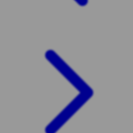
Twistshake
TY Toys
U
V
Veja
Vitaflow
Vtech
W
Waterland
Wellness