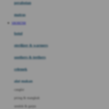
perabotan
Happy Tummy
Hauck
matras
Havaianas
SBOBET88
Hegen
botol
Hot Wheels
sterilizer & warmers
Hybrid
soothers & teethers
I
Inlacta DHA
celemek
Interlac
alat makan
Ivenet
cangkir
J
piring & mangkuk
Jack N Jill
sendok & garpu