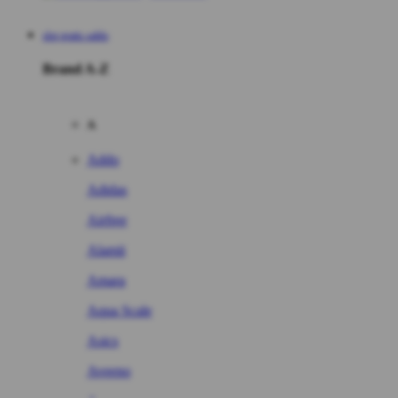
slot gratis saldo
Brand A-Z
A
Addo
Adidas
Airfree
Alamii
Amara
Aqua Scale
Asics
Aveeno