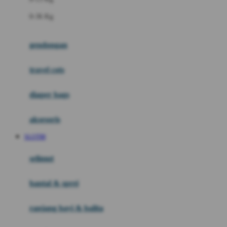
Felt So Sweet
0-36 Kg
Fisher Price
Flipper
gendongan
Friends Of Sally
travel cots
G
diaper bags
Gb
Geko
aksesoris
Graco
SLOT88
Gund
selimut
H
bantal & sprei
Habbie
Haenim
ranjang bayi & balita
Happy Horse