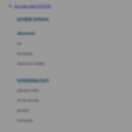
Awan
slot gratis saldo DAFTAR
Azetabio
produk terbaru
B
aksesoris
Baabaasheepz
tas
Babiators
kacamata
Baby Dove
aksesoris rambut
Baby Jogger
Baby Rovega
kebutuhan bayi
Babybee
pakaian tidur
Banana Boat
set & terusan
Banz
piyama
Barbie
bodysuits
Beaba