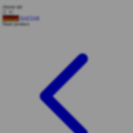
choose qty
Squishmallows
Starbooks
DAFTAR
LOGIN
Share product:
Stick-O
Stokke
Sudocrem
Sumimo
Sunnylife
Sun-Staches
Swimava
T
Tommee Tippee
Trunki
Tutti Bambini