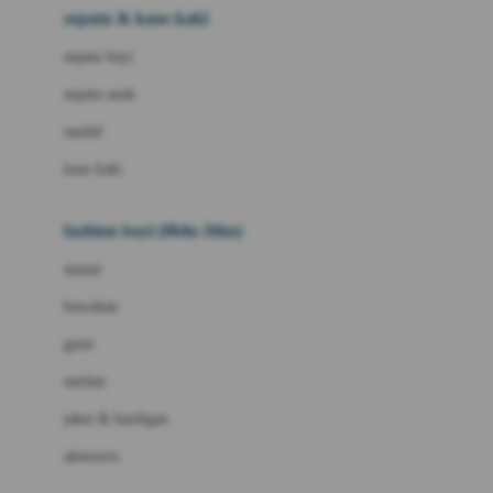
Beauty Barn
sepatu & kaus kaki
Bio Oil
sepatu bayi
Biolane
sepatu anak
Bite Fighters
sandal
Bizzi Growin
kaus kaki
Blackmores
fashion bayi (0bln-3thn)
Blooming Marvellous
atasan
Bonnels
bawahan
Bravado
gaun
Bruder
setelan
Brush Baby
jaket & kardigan
Buds Organics
aksesoris
Bugaboo