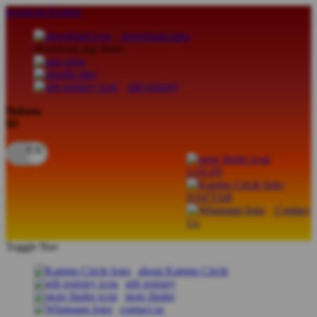
lewati ke Konten
download apps
download app from:
gift registry
Bahasa
ID
LOGIN
DAFTAR
Contact
Us
Toggle Nav
about Kanmo Circle
gift registry
store finder
contact us