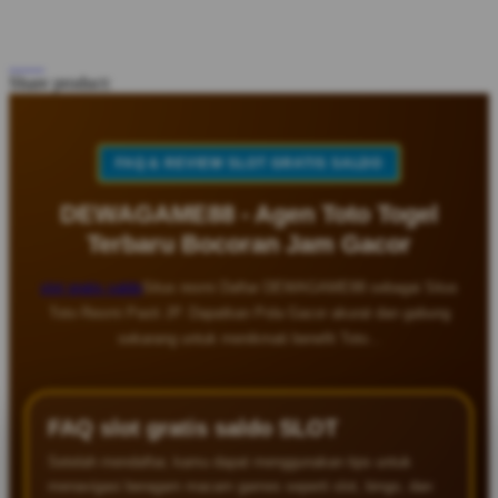
Share product:
FAQ & REVIEW SLOT GRATIS SALDO
DEWAGAME88 - Agen Toto Togel
Terbaru Bocoran Jam Gacor
slot gratis saldo
Situs resmi Daftar DEWAGAME88 sebagai Situs
Toto Resmi Pasti JP. Dapatkan Pola Gacor akurat dan gabung
sekarang untuk menikmati benefit Toto...
FAQ slot gratis saldo SLOT
Setelah mendaftar, kamu dapat menggunakan tips untuk
menavigasi beragam macam games seperti slot, bingo, dan