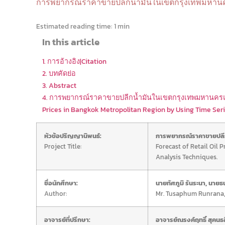
การพยากรณ์ราคาขายปลีกน้ำมันในเขตกรุงเทพมหานคร
Estimated reading time:
1 min
In this article
1. การอ้างอิง|Citation
2. บทคัดย่อ
3. Abstract
4. การพยากรณ์ราคาขายปลีกน้ำมันในเขตกรุงเทพมหานครและป
Prices in Bangkok Metropolitan Region by Using Time Se
หัวข้อปริญญานิพนธ์:
การพยากรณ์ราคาขายปลีกน
Project Title:
Forecast of Retail Oil 
Analysis Techniques.
ชื่อนักศึกษา:
นายทัศภูมิ รันระนา,
นายธ
Author:
Mr. Tusaphum Runrana
อาจารย์ที่ปรึกษา:
อาจารย์ณรงค์ฤทธิ์ สุคนธส