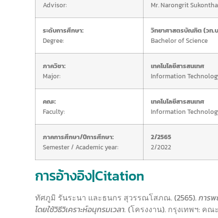
Advisor:
Mr. Narongrit Sukontha
ระดับการศึกษา:
วิทยาศาสตรบัณฑิต (วท.บ
Degree:
Bachelor of Science
ภาควิชา:
เทคโนโลยีสารสนเทศ
Major:
Information Technolog
คณะ:
เทคโนโลยีสารสนเทศ
Faculty:
Information Technolog
ภาคการศึกษา/ปีการศึกษา:
2/2565
Semester / Academic year:
2/2022
การอ้างอิง|Citation
ทัศภูมิ รันระนา และธนกร สุวรรณโสภณ. (2565).
การพ
โดยใช้วิธีวิเคราะห์อนุกรมเวลา.
(โครงงาน). กรุงเทพฯ: ค