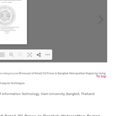
ing PDF 65% ...
์อนุกรมเวลา|Forecast of Retail Oil Prices in Bangkok Metropolitan Region by Using
To top
 Analysis Techniques
nformation Technology, Siam University, ฺBangkok, Thailand
of-Retail-Oil-Prices-in-Bangkok-Metropolitan-Region-