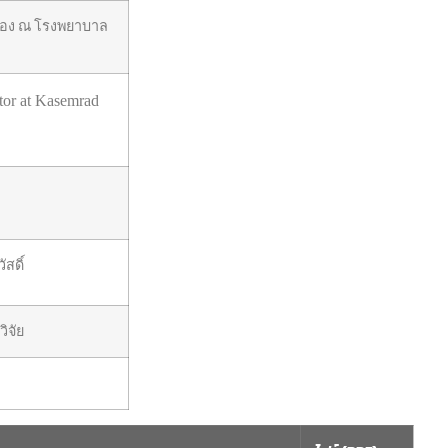
ำรอง ณ โรงพยาบาล
tor at Kasemrad
สดิ์
ิจัย