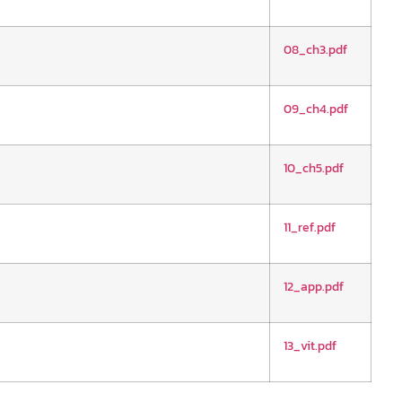
08_ch3.pdf
09_ch4.pdf
10_ch5.pdf
11_ref.pdf
12_app.pdf
13_vit.pdf