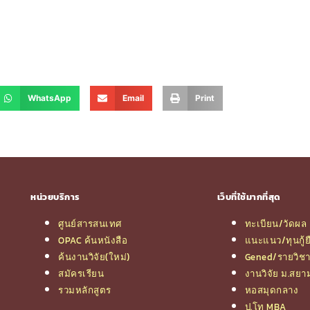
WhatsApp
Email
Print
หน่วยบริการ
เว็บที่ใช้มากที่สุด
ศูนย์สารสนเทศ
ทะเบียน/วัดผล
OPAC ค้นหนังสือ
แนะแนว/ทุนกู้ย
ค้นงานวิจัย(ใหม่)
Gened/รายวิช
สมัครเรียน
งานวิจัย ม.สยา
รวมหลักสูตร
หอสมุดกลาง
ป.โท MBA