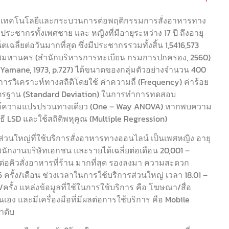
าทของเทคโนโลยีและกระบวนการต่อพฤติกรรมการสั่งอาหารทาง
อ ประชากรทั้งเพศชาย และ หญิงที่มีอายุระหว่าง 17 ปี ถึงอายุ
็ตเฉลี่ยต่อวันมากที่สุด ซึ่งมีประชากรรวมทั้งสิ้น 1,5416,573
งเทพมหานคร (สำนักบริหารการทะเบียน กรมการปกครอง, 2560)
เน่ (Yamane, 1973, p.727) ได้ขนาดของกลุ่มตัวอย่างจำนวน 400
รวิเคราะห์ทางสถิติโดยใช้ ค่าความถี่ (Frequency) ค่าร้อย
นมาตรฐาน (Standard Deviation) ในการทำการทดสอบ
คราะห์ความแปรปรวนทางเดียว (One – Way ANOVA) หากพบความ
ี LSD และใช้สถิติพหุคูณ (Multiple Regression)
่วนใหญ่ที่ใช้บริการสั่งอาหารทางออนไลน์ เป็นเพศหญิง อายุ
ักงานบริษัทเอกชน และรายได้เฉลี่ยต่อเดือน 20,001 –
งต่อคิวสั่งอาหารที่ร้าน มากที่สุด รองลงมา ความสะดวก
 ครั้ง/เดือน ช่วงเวลาในการใช้บริการส่วนใหญ่ เวลา 18.01 –
รั้ง แหล่งข้อมูลที่ใช้ในการใช้บริการ คือ โฆษณา/สื่อ
เอง และมีเครื่องมือที่มีผลต่อการใช้บริการ คือ Mobile
ำดับ