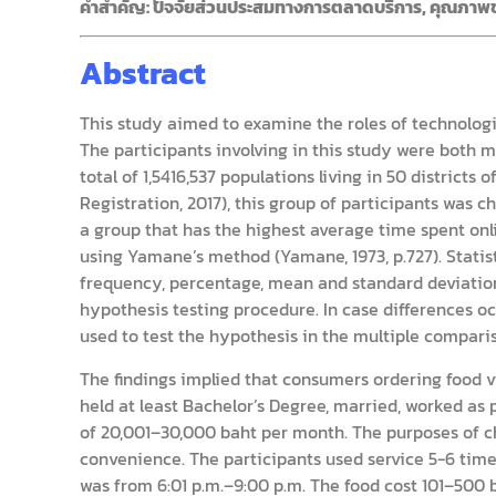
คำสำคัญ: ปัจจัยส่วนประสมทางการตลาดบริการ, คุณภาพข
Abstract
This study aimed to examine the roles of technologi
The participants involving in this study were both 
total of 1,5416,537 populations living in 50 district
Registration, 2017), this group of participants was
a group that has the highest average time spent on
using Yamane’s method (Yamane, 1973, p.727). Statist
frequency, percentage, mean and standard deviatio
hypothesis testing procedure. In case differences o
used to test the hypothesis in the multiple compari
The findings implied that consumers ordering food v
held at least Bachelor’s Degree, married, worked a
of 20,001–30,000 baht per month. The purposes of c
convenience. The participants used service 5-6 tim
was from 6:01 p.m.–9:00 p.m. The food cost 101–500 