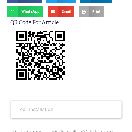
WhatsApp
Email
Print
QR Code For Article
Tip: Use arrows to navigate results, ESC to focus search