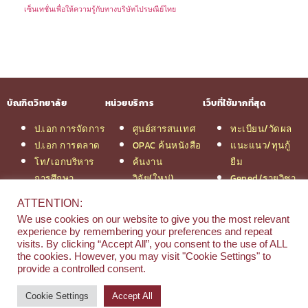
เซ็นเทชั่นเพื่อให้ความรู้กับทางบริษัทไปรษณีย์ไทย
บัณฑิตวิทยาลัย
หน่วยบริการ
เว็บที่ใช้มากที่สุด
ป.เอก การจัดการ
ศูนย์สารสนเทศ
ทะเบียน/วัดผล
ป.เอก การตลาด
OPAC ค้นหนังสือ
แนะแนว/ทุนกู้
โท/เอกบริหาร
ค้นงาน
ยืม
การศึกษา
วิจัย(ใหม่)
Gened/รายวิชา
โท/เอกเทคโนฯ
สมัครเรียน
งานวิจัย ม.สยาม
ATTENTION:
สารสนเทศ
รวมหลักสูตร
หอสมุดกลาง
We use cookies on our website to give you the most relevant
ป.โท จัดการฯ
ป.โท MBA
experience by remembering your preferences and repeat
วิศวกรรม
คณะ
visits. By clicking “Accept All”, you consent to the use of ALL
the cookies. However, you may visit "Cookie Settings" to
ป.โท นิติศาสตร์
บริหารธุรกิจ
provide a controlled consent.
ป.โท MBA/IMBA
Cookie Settings
Accept All
© 2026 e-Research | Siam University