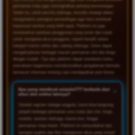
permainan meja agar meningkatkan peluang kemenangan.
Selain itu, untuk pecinta olahraga, tersedia strategi dalam
menganalisis peringkat pertandingan agar bisa membuat
keputusan taruhan yang lebih tepat. Platform ini juga
menawarkan panduan penggunaan yang aman dan cepat
untuk mengelola akun pengguna, seperti beralih antara
kategori kasino online dan cabang olahraga. Users dapat
mengeksplorasi berbagai macam permainan slot dan bingo
dengan mudah. Tips-tips platform dapat membantu kamu
memahami bagaimana memaksimalkan pengalaman bermain,
termasuk informasi tentang cara mendapatkan poin bonus.
Apa yang membuat asiaslot777 berbeda dari
+
situs slot online lainnya?
Setelah register sebagai anggota, kamu bisa langsung
jelajahi berbagai permainan seru mulai dari slot, bingo,
roulette, taruhan olahraga, kasino live, hingga
permainan meja klasik. Platform ini menyediakan tips
navigasi praktis dan fitur manajemen akun yang simpel