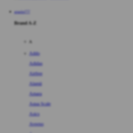
asiaslot777
Brand A-Z
A
Addo
Adidas
Airfree
Alamii
Amara
Aqua Scale
Asics
Aveeno