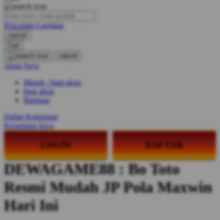
O
Pencarian Lanjutan
Oh Ma Grain
cancel
Okiedog
Cari
cancel
P
Akun Saya
Masuk / buat akun
Peachy
buat akun
Phil & Ted's
Bantuan
Philips Avent
Daftar Keinginan
Keranjang Saya
Pigeon
LOGIN
DAFTAR
Playgro
DEWAGAME88 : Bo Toto
Poled Global
Resmi Mudah JP Pola Maxwin
Ponycycle
Puma
Hari Ini
Pureats