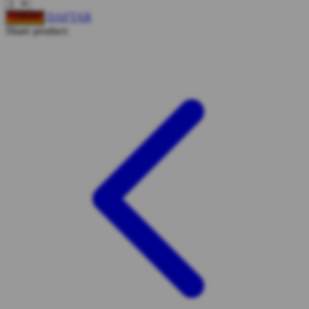
Squishmallows
DAFTAR
LOGIN
Share product:
Starbooks
Stick-O
Stokke
Sudocrem
Sumimo
Sunnylife
Sun-Staches
Swimava
T
Tommee Tippee
Trunki
Tutti Bambini