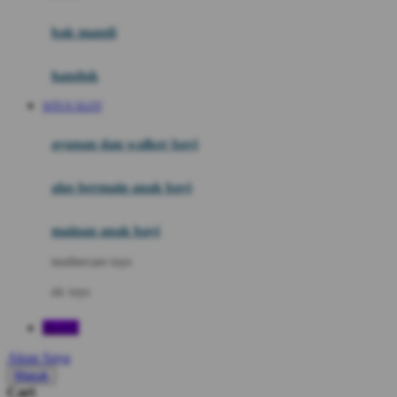
Mini Monkey
Moby
bak mandi
Momami
handuk
Mothercare
SITUS SLOT
Mustela
ayunan dan walker bayi
My Buddy Tag
My K
alas bermain anak bayi
N
mainan anak bayi
Naif
mothercare toys
Nike
elc toys
Nordic Natural
SLOT
Nuby
Akun Saya
Nuna
Masuk
Cari