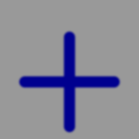
X
Xootz
Y
Yamatoya
Z
Zaxy
Zoggs
0-9
4Moms
59S