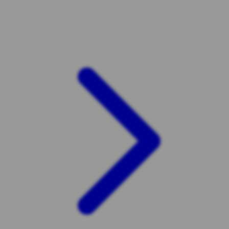
Twistshake
TY Toys
U
V
Veja
Vitaflow
Vtech
W
Waterland
Wellness