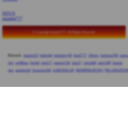
asiaslot777
TOGEL
SITUS
asiaslot777
© Copyright asiaslot777. All Rights Reserved.
Related:
kapten33
bukit4d
hokiplay99
fosil777
18toto
jackpot168
qqpu
slot
qq88pro
bni4d
petir77
master138
slot27
vslots88
mpo188
harum
slot
areabet4d
bosswin168
GARUDA138
MONPERATOTO
PELANGITOT