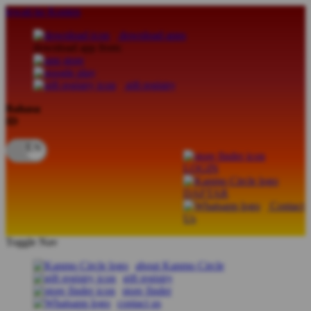
lewati ke Konten
download apps
download app from:
gift registry
Bahasa
ID
LOGIN
DAFTAR
Contact
Us
Toggle Nav
about Kanmo Circle
gift registry
store finder
contact us