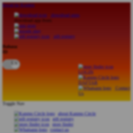
lewati ke Konten
download apps
download app from:
gift registry
Bahasa
ID
LOGIN
DAFTAR
Contact
Us
Toggle Nav
about Kanmo Circle
gift registry
store finder
contact us