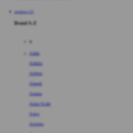
gatotkaca 123
Brand A-Z
A
Addo
Adidas
Airfree
Alamii
Amara
Aqua Scale
Asics
Aveeno