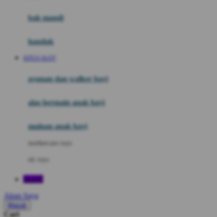
Mini Monkey
Moby
bak mandi
Momami
handuk
Mothercare
SITUS SLOT
Mustela
ayunan dan walker bayi
My Buddy Tag
My K
alas bermain anak bayi
N
mainan anak bayi
Naif
mothercare toys
Nike
elc toys
Nordic Natural
SLOT
Nuby
Akun Saya
Nuna
Masuk
Cari