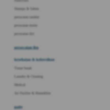
Sunscreen
London Taxi
Shampo & Sabun
Love To Dream
perawatan rambut
perawatan mulut
M
perawatan diri
Magformers
Mama's Choice
perawatan ibu
Mamas&Papas
kesehatan & kebersihan
Mamaway
Tissue basah
Maxi Cosi
Laundry & Cleaning
Megabloks
Medical
Micro
Air Purifier & Humidifier
MiDeer
Mimi & Lula
potty