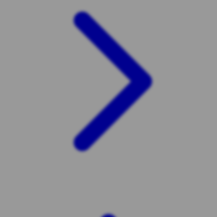
Twistshake
TY Toys
U
V
Veja
Vitaflow
Vtech
W
Waterland
Wellness