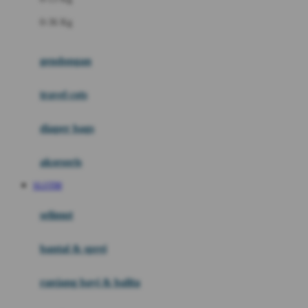
Felt So Sweet
0-36 Kg
Fisher Price
Flipper
gendongan
Friends Of Sally
travel cots
G
diaper bags
Gb
Geko
aksesoris
Graco
SLOT88
Gund
selimut
H
bantal & sprei
Habbie
Haenim
ranjang bayi & balita
Happy Horse