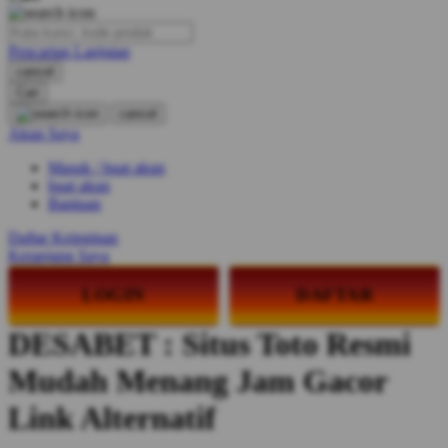
O
Pencarian Lanjutan
Oh Ma Grain
cancel
Okiedog
Cari
cancel
P
Akun Saya
Masuk / buat akun
Peachy
buat akun
Phil & Ted's
Bantuan
Philips Avent
Daftar Keinginan
Keranjang Saya
Pigeon
LOGIN
DAFTAR
Playgro
DESABET : Situs Toto Resmi
Poled Global
Mudah Menang Jam Gacor
Ponycycle
Puma
Link Alternatif
Pureats