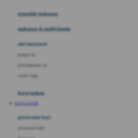
Joie
pengolah makanan
Joolz
Jujube
makanan & multivitamin
K
alat menyusui
Kiddycuts
pompa asi
Kumon
penyimpanan asi
L
cooler bags
Leapfrog
kursi makan
Leclerc
SLOT GACOR
Lee Vierra
Lillebaby
perawatan bayi
Little Bird Told Me
perawatan kulit
Little Miss Janis