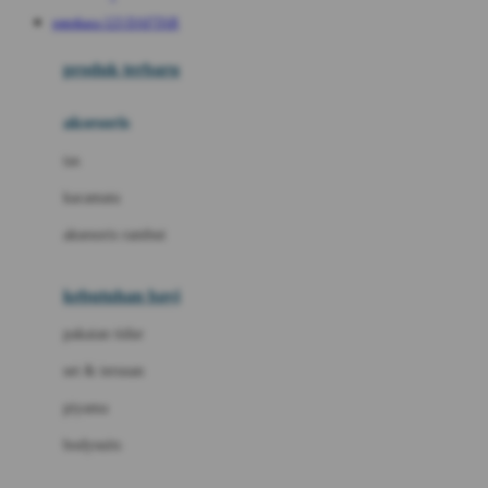
Awan
gatotkaca 123 DAFTAR
Azetabio
produk terbaru
B
aksesoris
Baabaasheepz
tas
Babiators
kacamata
Baby Dove
aksesoris rambut
Baby Jogger
Baby Rovega
kebutuhan bayi
Babybee
pakaian tidur
Banana Boat
set & terusan
Banz
piyama
Barbie
bodysuits
Beaba