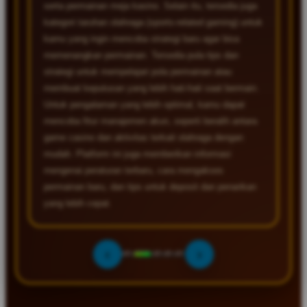
strategi untuk bermain optimal, seperti mempelajari
dan strategi ini, Anda dapat menjelajahi beragam
peringkat permainan agar dapat membuat keputusan
permainan dan memaksimalkan setiap momen di
lebih baik saat bermain sports-related gaming atau
platform.
table games. Pengguna juga dapat dengan mudah
mengelola akunnya, contohnya dengan cepat beralih
antara kategori aplikasi kasino dan olahraga. Selain itu
terdapat tips untuk meningkatkan pengalaman kamu,
seperti memeriksa pembaruan permainan terbaru dan
menggunakan strategi deposit yang cepat. Platform ini
sangat ramah pengguna sehingga memungkinkan
kamu untuk maksimalkan pengalaman bermain online.
‹
›
Back to top