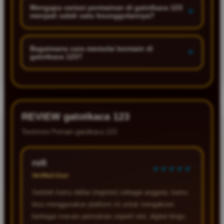
menggunakan tips untuk menavigasi berbagai macam
Mengapa variasi permainan di gatotkaca 123
untuk penggunaan efektif di taruhan olahraga dan bingo,
+
menjadi salah satu keunggulannya?
permainan, misalnya mencoba trial versi permainan
seperti menganalisis peringkat permainan untuk
gratis sebelum melanjutkan ke deposit. Platform ini
membuat keputusan lebih hati-hati. Selain itu, terdapat
Setelah kamu berhasil daftar sebagai anggota baru,
menyediakan promosi menarik dan poin tambahan yang
sepuluh tips untuk mengelola akun dengan baik,
platform ini menawarkan banyak tips dan strategi untuk
Bagaimana cara memulai bermain di
dapat diklaim dan digunakan untuk mengakses
+
misalnya beralih cepat antara kategori kasino dan
gatotkaca 123?
memaksimalkan pengalaman bermain. Misalnya, kamu
permainan baru atau peningkatan akun. Selain itu,
olahraga, dengan panduan keamanan yang terjamin.
dapat mencoba mendapatkan poin tinggi dengan
platform juga menawarkan strategi untuk penggunaan
Setelah mendaftar dan menjadi anggota baru, Anda
Dengan tips penggunaan ini, kamu bisa dengan mudah
memilih permainan slot tertentu atau mempelajari
efektif digital slots, bingo, seperti menganalisis
dapat memanfaatkan berbagai tips untuk menavigasi
menjelajahi berbagai kategori permainan dan
strategi terbaik untuk bingo dan taruhan olahraga
peringkat permainan atau melihat update terbaru dan
dan memaksimalkan pengalaman di platform ini.
memaksimalkan pengalamanmu!
melalui peringkat permainan. Selain itu, platform ini
memilih permainan dengan persentase kemenangan
Misalnya, Anda dapat memilih permainan berbasis slot
memiliki sepuluh tip khusus tentang cara mengelola
REVIEW gatotkaca 123
tinggi. Sebutkan contoh strateginya seperti: cara
atau meja yang menawarkan poin tinggi untuk
akun dengan mudah, seperti beralih cepat antar
membandingkan bonus berbagai permainan, tips untuk
Testimoni Pemain gatotkaca 123.
meningkatkan peluang Anda. Platform ini juga
kategori permainan kasino atau aktivitas olahraga,
mengatur budget yang tepat dan mengelola deposit,
menyediakan strategi untuk penggunaan efektif dalam
semuanya dengan panduan penggunaan yang aman
serta informasi tentang cara melakukan withdraw
bingo dan taruhan olahraga, seperti menganalisis
dan cepat. Pengguna juga dapat mencari tips terbaru
dina
dengan cepat dan aman.
peringkat permainan untuk membuat keputusan lebih
★★★★★
mengenai deposit atau penarikan dana. Platform ini
Verified User
hati-hati. Sebagai tambahan, Anda bisa dengan mudah
menawarkan panduan praktis bagi kamu untuk
mengakses sepuluh tips untuk mendaftar secara cepat
Setelah daftar akun selesai, secara gratis kamu bisa
menjelajahi berbagai jenis permainan, termasuk slot,
dan aman di platform ini. Fitur lain yang membantu
mencoba berbagai macam permainan, misalnya slot
bingo, dan taruhan olahraga, sehingga pengalaman
adalah alur navigasi intuitif untuk beralih antar slot,
online atau bingo. Platform ini memiliki beragam
bermain jadi lebih menyenangkan dan mudah dipahami.
roulette, atau kategori taruhan olahraga. Dengan tips