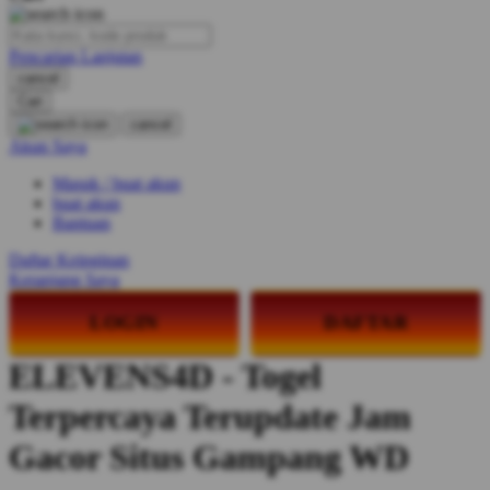
O
Pencarian Lanjutan
Oh Ma Grain
cancel
Okiedog
Cari
cancel
P
Akun Saya
Masuk / buat akun
Peachy
buat akun
Phil & Ted's
Bantuan
Philips Avent
Daftar Keinginan
Keranjang Saya
Pigeon
LOGIN
DAFTAR
Playgro
ELEVENS4D - Togel
Poled Global
Terpercaya Terupdate Jam
Ponycycle
Puma
Gacor Situs Gampang WD
Pureats