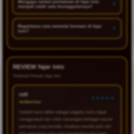
Mengapa variasi permainan di fajar toto
menggunakan tips dan strategi yang tersedia. Misalnya,
+
menjadi salah satu keunggulannya?
memilih game berpoin tinggi atau menganalisis
kamu dapat memilih permainan slot dengan poin tinggi
peringkat permainan untuk membantumu dalam taruhan
atau menganalisis peringkat permainan olahraga untuk
Setelah daftar sebagai anggota baru, kamu dapat
olahraga atau bingo. Platform ini juga menyediakan
membuat keputusan yang lebih hati-hati pada saat
menggunakan tips untuk menavigasi berbagai jenis
Bagaimana cara memulai bermain di fajar
strategi khusus untuk penggunaan efektif pada kategori
+
bertaruh. Selain itu, platform ini juga menawarkan
toto?
permainan seperti slot dan meja untuk meningkatkan
casino dan sports-related gaming, seperti mempelajari
panduan tentang cara mengelola akun secara efektif,
pengalamanmu. Misalnya, kamu bisa memilih
cara beralih cepat antara kategori permainan. Selain itu,
Setelah mendaftar sebagai member, Anda bisa
seperti beralih cepat antara kategori permainan kasino
permainan yang memiliki poin tinggi atau mempelajari
kamu dapat dengan mudah mengakses sepuluh tips
menggunakan tips untuk menjelajahi berbagai
dan olahraga. Untuk memastikan keamanan dan
strategi untuk penggunaan bingo dan taruhan olahraga
untuk mengatur akunmu, misalnya memonitor
permainan yang tersedia, misalnya dengan memilih
kenyamanan penggunaan, platform memberikan tips
secara efektif. Platform ini juga menyediakan panduan
aktivitasmu atau mengetahui panduan deposit dan
permainan kasino atau sports-related gaming sesuai
untuk deposit dan penarikan yang cepat, serta
tentang cara mengelola akun dengan cepat dan aman,
REVIEW fajar toto
penarikan yang aman. Dengan memanfaatkan informasi
minat. Platform ini menyediakan strategi untuk
pembaruan terbaru tentang berbagai permainan. Dengan
seperti beralih antara kategori kasino dan aktivitas
dan tips ini, kamu akan siap menjelajah beragam pilihan
Testimoni Pemain fajar toto.
penggunaan efektif bingo dan taruhan olahraga, seperti
memanfaatkan tips dan strategi yang tersedia, kamu
olahraga. Dengan update terbaru dan tips penggunaan
permainan seperti slot gratis dan bingo dengan
menganalisis peringkat permainan untuk membuat
dapat dengan mudah menavigasi platform ini dan
yang ada, kamu dapat memaksimalkan pengalaman
pengalaman gaming yang lebih optimal.
keputusan yang lebih hati-hati. Selain itu, pengguna
menikmati pengalaman bermain yang menyenangkan
bermainmu di platform ini. Selain itu, kamu bisa
dina
dapat mengakses tips tentang cara mengelola akun
★★★★★
dan memuaskan.
mempelajari bagaimana memeriksa pembaruan
Verified User
dengan baik, seperti beralih cepat antara kategori
permainan dan menggunakan tips untuk deposit dan
permainan kasino dan aktivitas terkait olahraga. Bagi
Setelah mendaftar, Anda bisa menggunakan tips untuk
penarikan yang lebih cepat.
para pemula, platform ini menawarkan panduan
menavigasi berbagai macam permainan, misalnya
penggunaan aplikasi yang aman dan mudah, lengkap
memilih slot dengan poin tinggi atau mempelajari
dengan ten tips untuk memaksimalkan pengalaman
strategi untuk bingo dan taruhan olahraga, seperti