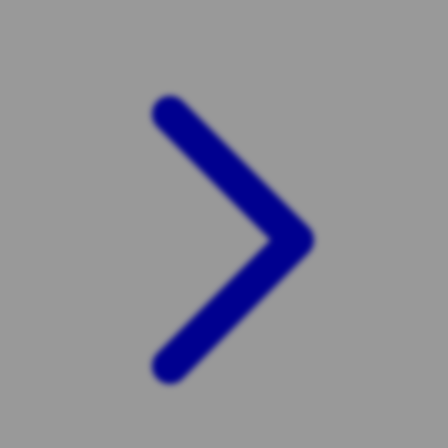
Twistshake
TY Toys
U
V
Veja
Vitaflow
Vtech
W
Waterland
Wellness