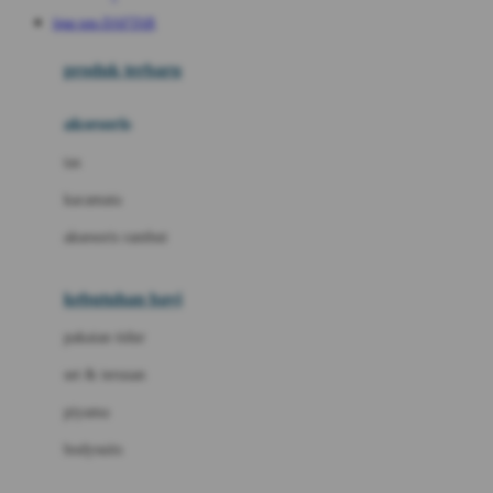
Awan
fajar toto DAFTAR
Azetabio
produk terbaru
B
aksesoris
Baabaasheepz
tas
Babiators
kacamata
Baby Dove
aksesoris rambut
Baby Jogger
Baby Rovega
kebutuhan bayi
Babybee
pakaian tidur
Banana Boat
set & terusan
Banz
piyama
Barbie
bodysuits
Beaba