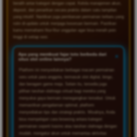
beralih antar kategori dengan cepat. Kelola manajemen akun,
deposit, dan penarikan secara praktis dalam satu tampilan
yang intuitif. Nantikan juga pembaruan permainan terbaru yang
rutin di-update untuk menjaga keseruan bermain. Pastikan
kamu memahami fitur-fitur unggulan agar bisa meraih poin
tinggi di setiap sesi.
Apa yang membuat fajar toto berbeda dari
+
situs slot online lainnya?
Platform ini menyediakan berbagai macam permainan
seru untuk para anggota, termasuk slot digital, bingo,
dan beragam game meja. Selain itu, tersedia juga
pilihan taruhan olahraga virtual bagi mereka yang
menyukai gaya bermain menegangkan tersebut. Untuk
memastikan pengalaman optimal, platform
menyediakan tips dan strategi praktis. Misalnya, Anda
bisa mempelajari cara browsing antara kategori
permainan seperti kasino atau taruhan olahraga dengan
mudah, mengatur akun untuk memantau aktivitas