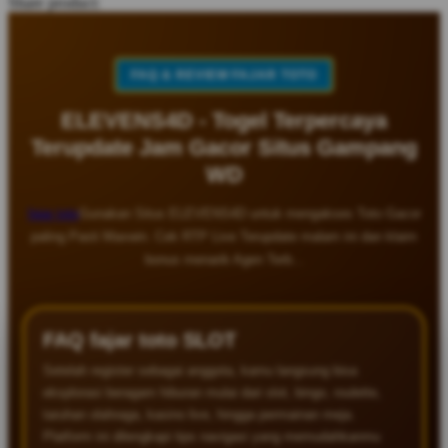
Share product:
FAQ & REVIEW FAJAR TOTO
ELEVENS4D - Togel Terpercaya
Terupdate Jam Gacor Situs Gampang
WD
fajar toto
Gunakan Situs ELEVENS4D untuk mengakses Toto Gacor
paling Pasti Maxwin. Cek RTP Live Terupdate malam ini dan klaim
bonus menarik Agen Terb...
FAQ fajar toto SLOT
Setelah register sebagai anggota, kamu langsung bisa
eksplorasi beragam hiburan mulai dari slot, bingo, roulette,
taruhan olahraga, kasino live, hingga permainan meja.
Platform ini dilengkapi tips navigasi yang memudahkanmu