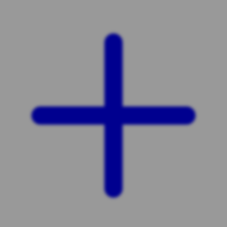
X
Xootz
Y
Yamatoya
Z
Zaxy
Zoggs
0-9
4Moms
59S