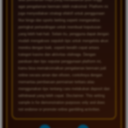
bermain, seperti mencari informasi terbaru mengenai
menganalisis peringkat permainan agar dapat membuat
permainan atau menggunakan tips deposit dan
keputusan lebih bijaksana. Platform ini juga
withdrawal yang lebih cepat. Dengan fokus pada
menyediakan panduan tentang cara beralih cepat
pengalaman pengguna yang ramah, platform ini
antara kategori games seperti casino, olahraga, dan
memberikan Anda kesempatan untuk menikmati
aktivitas lainnya. Dengan fitur akun yang mudah
beragam pilihan permainan, dari slot hingga bingo dan
digunakan, Anda bisa mengelola deposit, penarikan
taruhan olahraga, dengan tips dan strategi yang bisa
uang dengan aman dan cepat, serta melacak aktivitas
membantu meningkatkan kesenangan bermain.
Anda secara jelas. Selain itu, ada sejumlah tips untuk
mendapatkan pengalaman bermain yang optimal,
seperti memeriksa pembaruan permainan terbaru dan
mempelajari cara menavigasi antar kategori game
dengan efisien. Platform ini dirancang untuk
menyenangkan dan mudah digunakan bagi para
anggotanya, membuat setiap pengalaman game
semakin seru.
‹
›