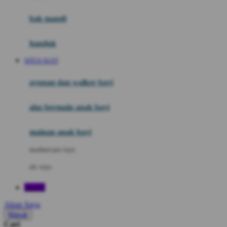
Mini Monkey
Moby
bak mandi
Momami
handuk
Mothercare
SITUS SLOT
Mustela
ayunan dan walker bayi
My Buddy Tag
My K
alas bermain anak bayi
N
mainan anak bayi
Naif
mothercare toys
Nike
elc toys
Nordic Natural
SLOT
Nuby
Akun Saya
Nuna
Masuk
Cari