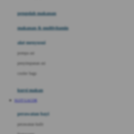
Joie
pengolah makanan
Joolz
Jujube
makanan & multivitamin
K
alat menyusui
Kiddycuts
pompa asi
Kumon
penyimpanan asi
L
cooler bags
Leapfrog
kursi makan
Leclerc
SLOT GACOR
Lee Vierra
Lillebaby
perawatan bayi
Little Bird Told Me
perawatan kulit
Little Miss Janis