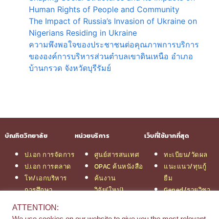
Human Rights of People and Community
The Impact of Russia’s Invasion of Ukraine on
Nigerians Residing in Ukraine
ความพึงพอใจของประชาชนต่อคุณภาพการบริการ
ขององค์การบริหารส่วนตำบลเขาดินเหนือ อำเภอ
บ้านกรวด จังหวัดบุรีรัมย์
บัณฑิตวิทยาลัย
หน่วยบริการ
เว็บที่ใช้มากที่สุด
ป.เอก การจัดการ
ศูนย์สารสนเทศ
ทะเบียน/วัดผล
ป.เอก การตลาด
OPAC ค้นหนังสือ
แนะแนว/ทุนกู้
โท/เอกบริหาร
ค้นงาน
ยืม
การศึกษา
วิจัย(ใหม่)
Gened/รายวิชา
โท/เอกเทคโนฯ
สมัครเรียน
งานวิจัย ม.สยาม
ATTENTION:
สารสนเทศ
รวมหลักสูตร
หอสมุดกลาง