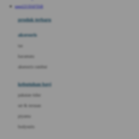
Awan
naga123 DAFTAR
Azetabio
produk terbaru
B
aksesoris
Baabaasheepz
tas
Babiators
kacamata
Baby Dove
aksesoris rambut
Baby Jogger
Baby Rovega
kebutuhan bayi
Babybee
pakaian tidur
Banana Boat
set & terusan
Banz
piyama
Barbie
bodysuits
Beaba