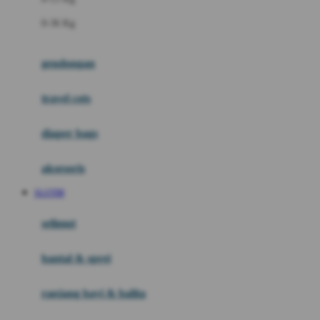
Felt So Sweet
0-36 Kg
Fisher Price
Flipper
gendongan
Friends Of Sally
travel cots
G
diaper bags
Gb
Geko
aksesoris
Graco
SLOT88
Gund
selimut
H
bantal & sprei
Habbie
Haenim
ranjang bayi & balita
Happy Horse