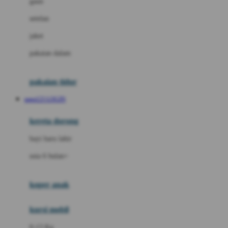
gaun
Dae Organics
setelan
Docare
jaket
Doona
pakaian dalam
Down To Earth
Drew
pakaian tidur
Dr. Brown's
naga123 LOGIN
E
kereta dorong
ELC
bayi baru lahir
Ergobaby
usia 6 bulan+
Expert Care
koper anak
Ezyroller
kursi mobil
F
0-13 Kg