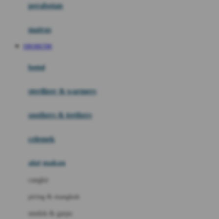
perabotan
Happy Tummy
Hauck
matras
Havaianas
SBOBET88
Hegen
botol
Hot Wheels
sterilizer & warmers
Hybrid
soothers & teethers
I
Inlacta DHA
celemek
Interlac
alat makan
Ivenet
cangkir
J
piring & mangkuk
Jack N Jill
sendok & garpu