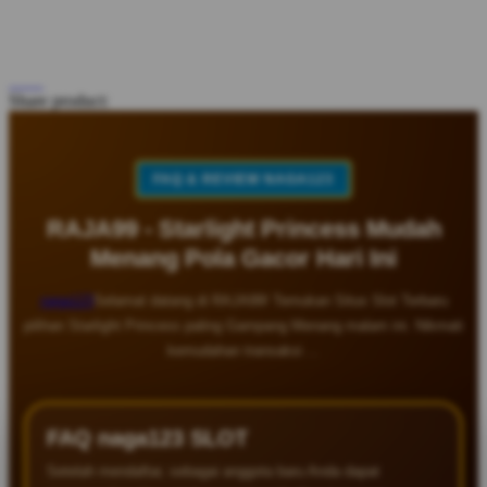
Share product:
FAQ & REVIEW NAGA123
RAJA99 - Starlight Princess Mudah
Menang Pola Gacor Hari Ini
naga123
Selamat datang di RAJA99! Temukan Situs Slot Terbaru
pilihan Starlight Princess paling Gampang Menang malam ini. Nikmati
kemudahan transaksi ...
FAQ naga123 SLOT
Setelah mendaftar, sebagai anggota baru Anda dapat