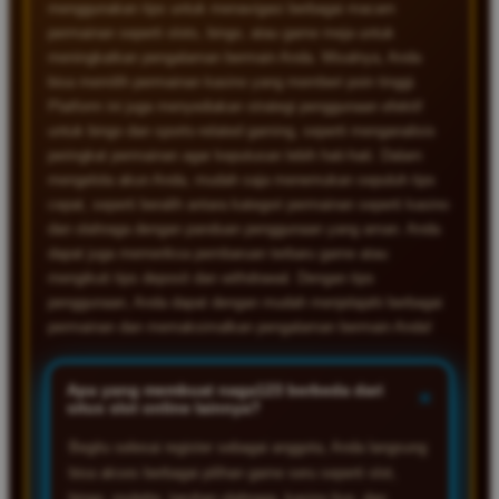
menggunakan tips untuk menavigasi berbagai macam
permainan seperti slots, bingo, atau game meja untuk
meningkatkan pengalaman bermain Anda. Misalnya, Anda
bisa memilih permainan kasino yang memberi poin tinggi.
Platform ini juga menyediakan strategi penggunaan efektif
untuk bingo dan sports-related gaming, seperti menganalisis
peringkat permainan agar keputusan lebih hati-hati. Dalam
mengelola akun Anda, mudah saja menemukan sepuluh tips
cepat, seperti beralih antara kategori permainan seperti kasino
dan olahraga dengan panduan penggunaan yang aman. Anda
dapat juga memeriksa pembaruan terbaru game atau
mengikuti tips deposit dan withdrawal. Dengan tips
penggunaan, Anda dapat dengan mudah menjelajahi berbagai
permainan dan memaksimalkan pengalaman bermain Anda!
Apa yang membuat naga123 berbeda dari
+
situs slot online lainnya?
Begitu selesai register sebagai anggota, Anda langsung
bisa akses berbagai pilihan game seru seperti slot,
bingo, roulette, taruhan olahraga, kasino live, dan