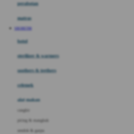
perabotan
Happy Tummy
Hauck
matras
Havaianas
SBOBET88
Hegen
botol
Hot Wheels
sterilizer & warmers
Hybrid
soothers & teethers
I
Inlacta DHA
celemek
Interlac
alat makan
Ivenet
cangkir
J
piring & mangkuk
Jack N Jill
sendok & garpu