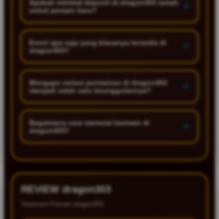
Apakah minimal deposit di dragon303 ramah
+
untuk pemain baru?
Setelah register sebagai anggota, kamu bisa langsung
menikmati berbagai permainan mulai dari slot, bingo,
Event apa saja yang biasanya tersedia di
+
dragon303?
roulette, taruhan olahraga, kasino live, hingga
permainan meja. Platform ini menyediakan tips navigasi
Setelah daftar akun gratis, pengguna dapat
praktis agar mudah beralih antar kategori hanya dalam
memanfaatkan berbagai tips dan strategi untuk
Mengapa variasi permainan di dragon303
beberapa klik. Manajemen akun juga simpel, lengkap
+
menjadi salah satu keunggulannya?
memaksimalkan pengalaman mereka dalam platform
dengan proses deposit dan penarikan cepat untuk
ini. Misalnya, para anggota bisa mempelajari cara
kenyamanan bermain. Jangan lewatkan pembaruan
Setelah mendaftar sebagai member, Anda dapat
memilih permainan kasino atau olahraga berdasarkan
permainan terbaru agar selalu dapat pengalaman seru
menggunakan tips untuk menavigasi slot dan
Bagaimana cara memulai bermain di
peringkat dan poin. Platform ini juga menyediakan
+
dan poin tinggi setiap hari.
dragon303?
permainan meja untuk meningkatkan pengalaman Anda
panduan tentang cara beralih antara kategori permainan
secara gratis. Misalnya, pilihlah permainan yang
seperti bingo dan slot, dengan fitur yang memungkinkan
Memulai petualangan bermain perjudian online bisa jadi
menawarkan poin tinggi. Platform ini juga menyediakan
pengguna mengelola aktivitas mereka secara efisien.
seru dan berkesan. Setelah kamu register menjadi
strategi untuk penggunaan efektif bingo dan taruhan
Selain itu di aplikasi seluler, pengguna bisa menerapkan
anggota, cobalah tips untuk menjelajahi berbagai
olahraga, seperti menganalisis peringkat permainan
strategi untuk mengakses pembaruan permainan
macam permainan seperti slot dan bingo, bahkan
untuk membuat keputusan yang lebih hati-hati. Selain
REVIEW dragon303
terbaru, serta tips mengenai deposit dan penarikan
olahraga favoritmu! Misalnya, cari tahu macam-macam
itu, pengguna dapat dengan mudah mengakses sepuluh
yang lebih cepat. Dengan adanya panduan terperinci,
Testimoni Pemain dragon303.
kategori, maka kamu bisa mencari permainan baru
tips untuk mengelola akun mereka, seperti beralih cepat
pengguna dapat dengan mudah menjelajahi beragam
seperti taruhan olahraga dengan lebih mudah. Selain