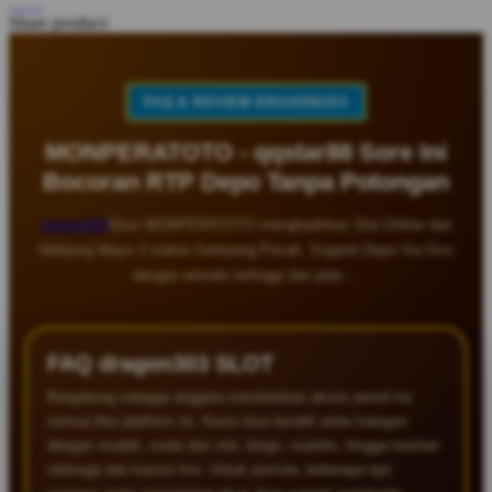
Share product:
FAQ & REVIEW DRAGON303
MONPERATOTO - qqstar88 Sore Ini
Bocoran RTP Depo Tanpa Potongan
dragon303
Situs MONPERATOTO menghadirkan Slot Online dari
Mahjong Ways 2 status Gampang Pecah. Support Depo Via Ovo
dengan winrate tertinggi dan pola ...
FAQ dragon303 SLOT
Bergabung sebagai anggota memberikan akses penuh ke
semua fitur platform ini. Kamu bisa beralih antar kategori
dengan mudah, mulai dari slot, bingo, roulette, hingga taruhan
olahraga dan kasino live. Untuk pemula, beberapa tips