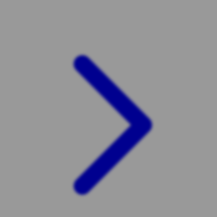
Twistshake
TY Toys
U
V
Veja
Vitaflow
Vtech
W
Waterland
Wellness