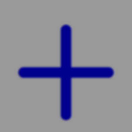
X
Xootz
Y
Yamatoya
Z
Zaxy
Zoggs
0-9
4Moms
59S