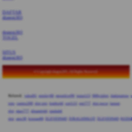
021-
dragon303
123456789
DAFTAR
24 Hours
dragon303
LINK
DAFTAR
dragon303
dragon303
TOGEL
SITUS
dragon303
© Copyright dragon303. All Rights Reserved.
Related:
joker81
ggplay88
megalive99
juara123
888vipbet
dadunation