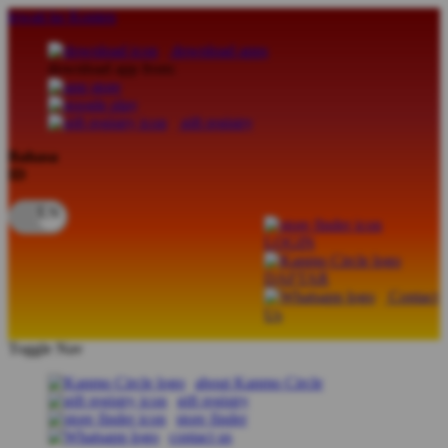
lewati ke Konten
download apps
download app from:
gift registry
Bahasa
ID
LOGIN
DAFTAR
Contact
Us
Toggle Nav
about Kanmo Circle
gift registry
store finder
contact us