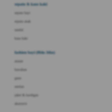
Beauty Barn
sepatu & kaus kaki
Bio Oil
sepatu bayi
Biolane
sepatu anak
Bite Fighters
sandal
Bizzi Growin
kaus kaki
Blackmores
fashion bayi (0bln-3thn)
Blooming Marvellous
atasan
Bonnels
bawahan
Bravado
gaun
Bruder
setelan
Brush Baby
jaket & kardigan
Buds Organics
aksesoris
Bugaboo