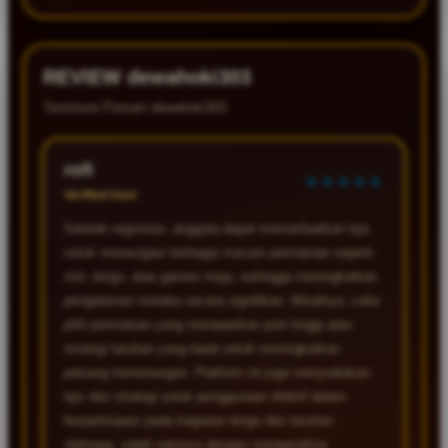
memahami cara menavigasi berbagai kategori
memaksimalkan keuntungan dalam bertaruh pada
memperdalam pengalaman mereka melalui tips untuk
platform seperti memeriksa pembaharuan game atau
permainan, misalnya slots, bingo, atau meja. Selain itu,
pertandingan favorit Anda. Anda dapat juga mengakses
menavigasi beragam pilihan permainan seperti slot dan
tips untuk deposit dan penarikan yang lebih cepat.
platform ini juga menawarkan strategi untuk
tips untuk mengelola akun Anda dengan efisien, seperti
game meja. Sebagai contoh, memilih permainan
Dengan tips ini, kamu dapat dengan gampang
penggunaan efektif pada taruhan olahraga, seperti
REVIEW dewahoki303
beralih cepat antara kategori kasino dan olahraga, serta
dengan poin tinggi bisa jadi strategi menarik bagi para
menjelajahi berbagai permainan seperti slot dan bingo,
menganalisis ranking game agar keputusan lebih
panduan tentang cara melakukan deposit dan penarikan
Testimoni Pemain dewahoki303.
pemain baru. Platform ini juga menyediakan strategi
sambil fokus pada cara memaksimalkan
bijaksana. Ingat, kamu dapat mengatur akunmu dengan
dengan aman. Platform ini juga terus diperbarui dengan
untuk penggunaan efektif dalam bingo dan taruhan
pengalamanmu. Beralihlah antar perangkat mobile dan
mudah melalui opsi yang disediakan dan melacak
permainan baru dan fitur-fitur terbaru, jadi pastikan Anda
olahraga, misalnya dengan menganalisis peringkat
desktop secara mudah dengan alat akun untuk melacak
aktivitas harianmu. Tips berharga lainnya adalah
dina
memeriksa pembaruan secara teratur untuk
permainan untuk membuat keputusan lebih hati-hati.
★★★★★
permainan dan poin.
memeriksa pembaruan permainan terbaru untuk
Verified User
menghindari ketinggalan. Dengan berbagai tips yang
Pengguna dapat mengakses tips untuk manajemen
mendapatkan pengalaman bermain baru atau mencari
tersedia, Anda dapat menjelajahi dunia perjudian online
akun, seperti beralih cepat antar kategori game kasino
Setelah mendaftar, kamu bisa memanfaatkan berbagai
tahu bagaimana cara deposit dan withdrawal secara
dengan lebih menyenangkan dan sukses!
dan aktivitas terkait olahraga, semuanya dengan
tips untuk menjelajahi dunia permainan digitalnya,
cepat dan aman.
panduan keamanan yang jelas. Platform ini bisa
misalnya: memilih slot atau meja yang memiliki poin
diakses baik melalui mobile maupun desktop, dan
tinggi, mengikuti strategi bingo dan taruhan olahraga
memberikan tips penggunaan strategis, seperti
melalui analisis peringkat permainan, atau mempelajari
memeriksa pembaruan permainan terbaru serta tips
cara cepat beralih antara aktivitas kasino dengan
deposit dan penarikan yang lebih cepat. Dengan fokus
olahraga di platform ini. Selain itu, kamu juga dapat
pada pengalaman pengguna yang ramah, platform ini
mengontrol akunmu dengan mudah dan aman, seperti
menawarkan berbagai tips dan strategi untuk membuat
memantau riwayat aktivitas atau mengatur pembaruan
setiap sesi bermain slot, bingo, atau olahraga semakin
terbaru aplikasi secara bebas. Ingatlah untuk selalu