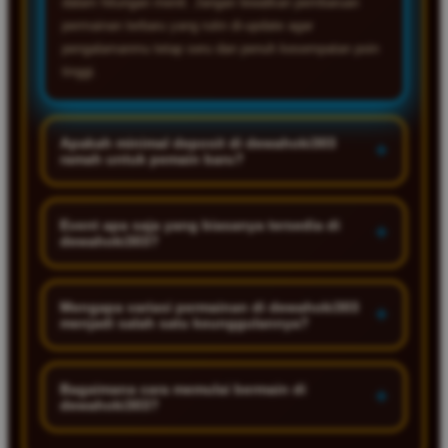
dalam hitungan menit. Jangan lewatkan pembaruan
permainan terbaru yang rutin di-update agar
pengalamanmu tetap seru dan penuh kesempatan poin
tinggi.
Apakah minimal deposit di dewahoki303
+
ramah untuk pemain baru?
Setelah mendaftar, kamu bisa memanfaatkan tips untuk
menavigasi permainan slot dan meja untuk
Event apa saja yang biasanya tersedia di
+
dewahoki303?
meningkatkan pengalamanmu, misalnya dengan
memilih permainan yang memiliki poin tinggi. Platform
Setelah Anda mendaftar, platform ini menawarkan
ini menyediakan strategi untuk penggunaan efektif
banyak tips dan strategi untuk meningkatkan
Mengapa variasi permainan di dewahoki303
bingo dan taruhan olahraga, seperti menganalisis
+
menjadi salah satu keunggulannya?
pengalaman berjudi online Anda. Misalnya, Anda bisa
peringkat permainan untuk membuat keputusan lebih
mencoba mempelajari cara memilih mesin slot dengan
hati-hati. Selain itu, kamu dapat dengan mudah
Platform ini menyediakan banyak pilihan permainan
pembayaran tinggi atau mengembangkan strategi untuk
mengakses sepuluh tips untuk mengelola akun,
menarik baik untuk pecinta kasino online maupun
Bagaimana cara memulai bermain di
permainan meja seperti poker. Selain itu, platform ini
+
misalnya beralih cepat antara kategori kasino dan
dewahoki303?
penggemar olahraga. Untuk mengoptimalkan
menyediakan informasi tentang berbagai jenis taruhan
aktivitas terkait olahraga, dengan panduan pengguna
pengalamanmu, kamu bisa membaca tips untuk
olahraga, sehingga memudahkan Anda untuk
Setelah mendaftar sebagai anggota, pengguna dapat
yang aman. Pengguna juga bisa menggunakan strategi