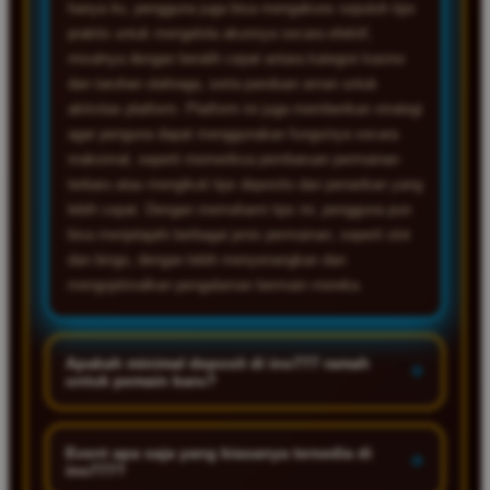
hanya itu, pengguna juga bisa mengakses sepuluh tips
praktis untuk mengelola akunnya secara efektif,
misalnya dengan beralih cepat antara kategori kasino
dan taruhan olahraga, serta panduan aman untuk
aktivitas platform. Platform ini juga memberikan strategi
agar penguna dapat menggunakan fungsinya secara
maksimal, seperti memeriksa pembaruan permainan
terbaru atau mengikuti tips deposito dan penarikan yang
lebih cepat. Dengan memahami tips ini, pengguna pun
bisa menjelajahi berbagai jenis permainan, seperti slot
dan bingo, dengan lebih menyenangkan dan
mengoptimalkan pengalaman bermain mereka.
Apakah minimal deposit di ino777 ramah
+
untuk pemain baru?
Setelah melakukan daftar akun, kamu bisa
menggunakan tips di dalam platform untuk menavigasi
Event apa saja yang biasanya tersedia di
+
ino777?
beragam permainan seperti slot, bingo, dan kasino,