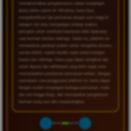
serta penarikan dana juga tersedia agar pengalaman
bingo, roulette, taruhan olahraga, kasino live, hingga
fokus pada pengalaman yang mudah dipahami dan
Anda semakin lancar seperti saat mencoba aplikasi
permainan meja. Platform ini menyediakan tips
aman, platform ini menyediakan fasilitas dan strategi
baru. Dengan tips penggunaan yang disediakan, Anda
navigasi yang memudahkan beralih antar kategori
untuk para pemula maupun anggota lama.
dapat menjelajahi berbagai permainan seperti slot,
dengan cepat. Manajemen akun juga praktis, termasuk
bingo, maupun table games dengan lebih mudah dan
proses deposit dan penarikan yang cepat serta aman.
menyenangkan.
Jangan lupa cek update permainan terbaru secara rutin
supaya tidak ketinggalan poin tinggi dan promo
menarik lainnya.
‹
›
Back to top
ino777
butuh
unduh aplikasi
we accept
bantuan?
ino777
hubungi
kami
ino777