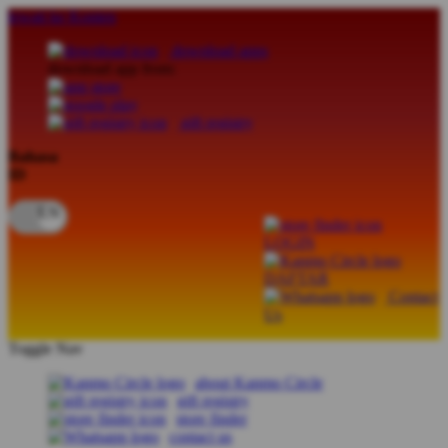
lewati ke Konten
download apps
download app from:
gift registry
Bahasa
ID
LOGIN
DAFTAR
Contact
Us
Toggle Nav
about Kanmo Circle
gift registry
store finder
contact us