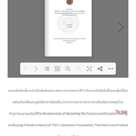
Loading PDF 89% ...
ความสัมพันธ์ระหว่างปัจจัยส่วนประสมทางการตลาด 4P’s กับการตัดสินใจซื้อของผู้บริโภค
ผลิตภัณฑ์พึ่งพามูลนิธิอาสาเพื่อนพึ่ง (ภาฯ) ยามยาก สภากาชาดไทยในการออกร้าน
To top
จำหน่ายและออนไลน์|The Relationship of Marketing Mix Factors and Decision Making
on Buying Friends in Need (of “PA”) Volunteers Foundation, Thai Red Cross Product