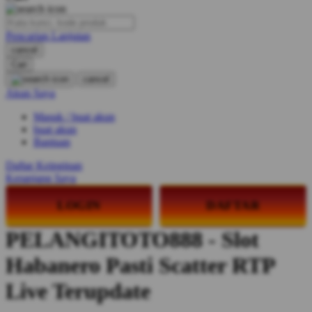
O
Pencarian Lanjutan
Oh Ma Grain
cancel
Okiedog
Cari
cancel
P
Akun Saya
Masuk / buat akun
Peachy
buat akun
Phil & Ted's
Bantuan
Philips Avent
Daftar Keinginan
Keranjang Saya
Pigeon
LOGIN
DAFTAR
Playgro
PELANGITOTO888 - Slot
Poled Global
Habanero Pasti Scatter RTP
Ponycycle
Puma
Live Terupdate
Pureats