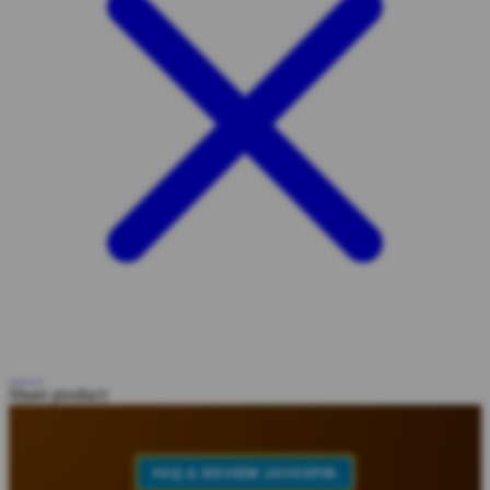
Share product:
FAQ & REVIEW JAYASPIN