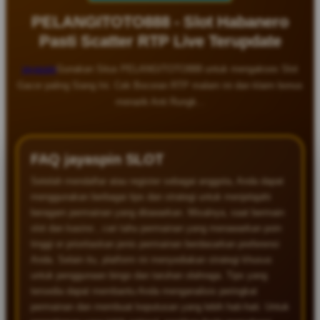
PELANGITOTO888 - Slot Habanero
Pasti Scatter RTP Live Terupdate
jayaspin
Gunakan Situs PELANGITOTO888 untuk mengakses Slot
Gacor paling Siang Ini. Cek Bocoran RTP malam ini dan klaim bonus
menarik Anti Rungk...
FAQ jayaspin SLOT
Setelah mendaftar atau register sebagai anggota, Anda dapat
menggunakan berbagai tips dan strategi untuk menjelajahi
beragam permainan yang ditawarkan. Misalnya, saat bermain
slot dan kasino , cari tahu permainan yang menawarkan poin
tinggi or prioritaskan jenis permainan berdasarkan preferensi
Anda. Selain itu, platform ini menyediakan strategi khusus
untuk penggunaan bingo dan taruhan olahraga. Tips yang
tersedia dapat membantu Anda menganalisis peringkat
permainan dan membuat keputusan yang lebih hati-hati. Untuk