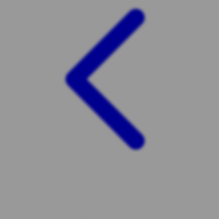
Squishmallows
Starbooks
Stick-O
Stokke
Sudocrem
Sumimo
Sunnylife
Sun-Staches
Swimava
T
Tommee Tippee
Trunki
Tutti Bambini