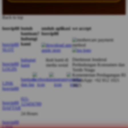
bosvip88
butuh
unduh aplikasi
we accept
bantuan?
bosvip88
hubungi
kami
bosvip88
SLOT
Direktorat Jenderal
hubungi
ikuti kami di
bosvip88
Perlindungan Konsumen dan
kami
media sosial
LOGIN
Tertib Niaga
Kementerian Perdagangan RI
bantuan
WhatsApp: +62 812 1021
LINK
dan faq
3625
bosvip88
021-
bosvip88
123456789
DAFTAR
24 Hours
bosvip88
LINK
DAFTAR
bosvip88