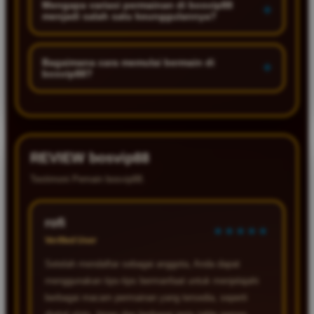
Mengapa variasi permainan di bosvip88
Misalnya, pengguna dapat mempelajari cara memilih
+
menjadi salah satu keunggulannya?
pengalaman mereka di platform ini. Misalnya, pelajari
permainan dengan poin tinggi atau menganalisis
cara menavigasi berbagai kategori permainan seperti
peringkat permainan untuk membuat keputusan yang
Setelah daftar atau register akun Anda, platform ini
slots, bingo, kasino meja, atau olahraga, bahkan kamu
lebih bijak dalam taruhan olahraga. Platform ini juga
menawarkan berbagai tips untuk meningkatkan
Bagaimana cara memulai bermain di
bisa memprioritaskan jenis permainan yang
+
menyediakan tips untuk pengelolaan akun, seperti
bosvip88?
pengalaman bermain. Misalnya, Anda dapat
menawarkan poin tinggi untuk meningkatkan
beralih cepat antara kategori permainan kasino dan
mempelajari strategi untuk memilih permainan meja
kesempatanmu. Selain itu, platform ini juga
Setelah register sebagai anggota, Anda bisa langsung
olahraga, serta panduan untuk deposit dan penarikan
dengan skor tinggi di kategori Kasino atau menganalisis
menyediakan tips untuk penggunaan efektif, misalnya
beralih antar kategori mulai dari slot, bingo, roulette,
yang aman dan cepat. Pengguna dapat memanfaatkan
peringkat permainan di kategori Sports untuk membuat
mempelajari strategi untuk taruhan olahraga dengan
taruhan olahraga, kasino live, hingga permainan meja
fitur-fitur platform untuk mengoptimalkan pengalaman
keputusan taruhan lebih hati-hati. Selain itu, platform
menganalisis peringkat permainan. Pengguna juga
dengan tips navigasi yang praktis. Manajemen akun
mereka, misalnya dengan mengikuti pembaruan
menyediakan informasi tentang cara mengelola akun
REVIEW bosvip88
dapat mengakses sepuluh tips tentang manajemen
dan proses deposit serta penarikan cepat dapat diakses
permainan terbaru atau menjelajah berbagai jenis
Anda secara efektif, seperti beralih cepat antara
akun mereka, seperti beralih cepat antara kategori
Testimoni Pemain bosvip88.
dalam satu tampilan agar pengalaman bermain semakin
permainan tersedia seperti slot digital dan bingo.
berbagai kategori permainan kasino dan olahraga,
permainan kasino dan aktivitas olahraga atau mengikuti
nyaman. Jangan lewatkan update permainan terbaru
Dengan tips penggunaan dan strategi yang disediakan,
dengan panduan penggunaan yang aman. Fitur update
panduan penggunaan yang aman untuk proses deposit
yang rutin hadir untuk menambah variasi hiburan Anda.
platform ini menargetkan kenyamanan dan kemudahan
terbaru biasanya tersedia di app atau situs web,
dan penarikan cepat. Platform ini terus diperbarui
dina
Raih poin tinggi di setiap sesi dan nikmati kemudahan
bagi para pengguna di Indonesia yang ingin menikmati
sehingga Anda dapat mencoba permainan baru atau
dengan permainan terbaru dan fitur baru. Dengan tips
eksplorasi platform kapan saja.
Verified User
berbagai macam permainan online secara
mengakses versi terbaru setiap hari. Dengan tips
dan strategi yang tersedia, platform ini menjadikan
menyenangkan.
navigasi dan strategi bermain, Anda dapat menjelajahi
pengalaman bermain slot online, bingo, serta taruhan
berbagai permainan seperti slots dan bingo untuk
olahraga menjadi lebih mudah dan menyenangkan bagi
mendapatkan pengalaman yang menyenangkan.
para penggunanya.