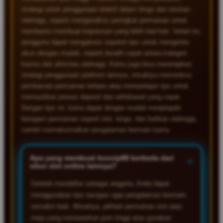
strategi untuk penggunaan efektif dalam bingo dan taruhan
olahraga, seperti menganalisis peringkat permainan untuk
membantu membuat keputusan yang lebih hati-hati. Selain itu,
pengguna dapat mengakses sepuluh tips untuk mengelola
akun dengan mudah, seperti beralih cepat antara kategori
kasino dan aktivitas olahraga. Kamu juga bisa menerapkan
strategi penggunaan platform lainnya, misalnya memeriksa
pembaruan permainan terbaru atau mempelajari tips untuk
memastikan proses deposit dan withdrawal yang cepat.
Dengan tips ini, kamu dapat dengan mudah menjelajahi
beragam permainan seperti slot, bingo, dan bahkan olahraga,
sambil memaksimalkan pengalaman bermain kamu.
Apa yang membuat bosvip88 berbeda dari
+
situs slot online lainnya?
Setelah mendaftar sebagai anggota, Anda dapat
menggunakan tips navigasi agar pengalaman bermain
semakin baik. Misalnya, pilihlah permainan slot atau
meja yang menawarkan poin tinggi atau gunakan