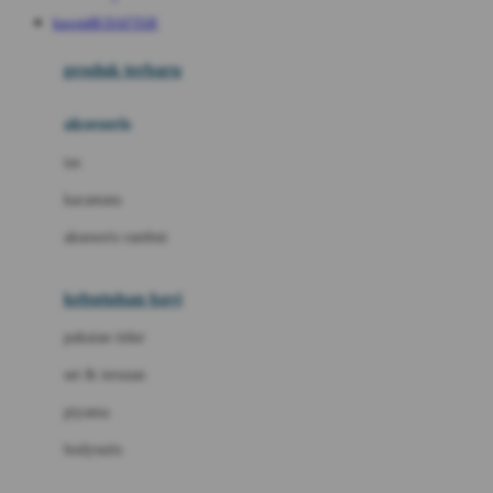
Awan
bosvip88 DAFTAR
Azetabio
produk terbaru
B
aksesoris
Baabaasheepz
tas
Babiators
kacamata
Baby Dove
aksesoris rambut
Baby Jogger
Baby Rovega
kebutuhan bayi
Babybee
pakaian tidur
Banana Boat
set & terusan
Banz
piyama
Barbie
bodysuits
Beaba