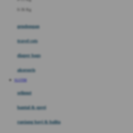
Felt So Sweet
0-36 Kg
Fisher Price
Flipper
gendongan
Friends Of Sally
travel cots
G
diaper bags
Gb
Geko
aksesoris
Graco
SLOT88
Gund
selimut
H
bantal & sprei
Habbie
Haenim
ranjang bayi & balita
Happy Horse