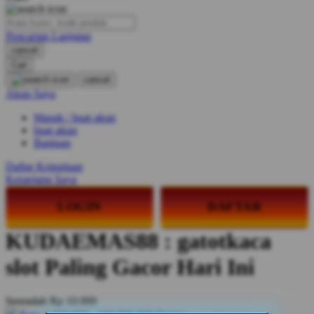
O
Pencarian Lanjutan
Oh Ma Grain
cancel
Okiedog
Cari
cancel
P
Akun Saya
Masuk / buat akun
Peachy
buat akun
Phil & Ted's
Bantuan
Philips Avent
Daftar Keinginan
Keranjang Saya
Pigeon
LOGIN
DAFTAR
Playgro
KUDAEMAS88 : gatotkaca
Poled Global
slot Paling Gacor Hari Ini
Ponycycle
Puma
Serendah
Rp 10.000
Pureats