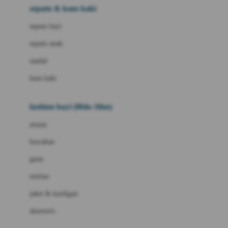
Beauty Barn
sepatu & kaus kaki
Bio Oil
sepatu bayi
Biolane
sepatu anak
Bite Fighters
sandal
Bizzi Growin
kaus kaki
Blackmores
fashion bayi (0bln-3thn)
Blooming Marvellous
atasan
Bonnels
bawahan
Bravado
gaun
Bruder
setelan
Brush Baby
jaket & kardigan
Buds Organics
aksesoris
Bugaboo