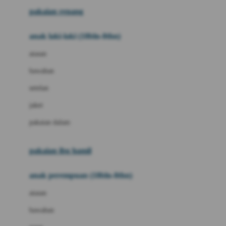
Buggygear
pakaian renang
Bumkins
anak laki-laki (18bln-8thn)
C
atasan
Cetaphil
bawahan
Chicco
setelan
Childlife
jaket
Clevamama
pakaian dalam
Cocolatte
Cottonseeds
pakaian ibu hamil
Cozy N Safe
anak perempuan (18bln-8thn)
Crane
atasan
Cybex
bawahan
D