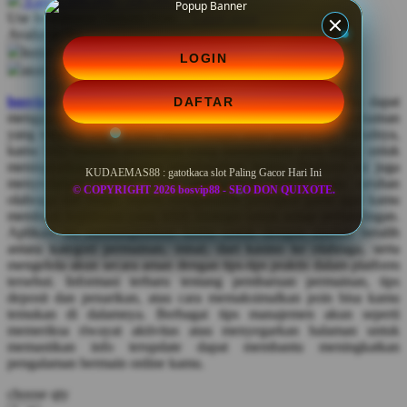
Earn
1.000.000
-
100.000.000
Bonus
Use Installment Options from
.
Laarn more
Q
Available for :
home delivery
LOGIN
QV Baby
store pickup
bosvip88
Setelah kamu mendaftar sebagai anggota, kamu dapat
DAFTAR
R
menggunakan beberapa tips dalam menjelajahi berbagai permainan
yang tersedia, seperti slot, digital bingo, atau game meja. Misalnya,
Real Shades
kamu bisa memilih permainan yang memberikan poin tinggi untuk
meningkatkan kesempatan mendapatkan bonus. Platform ini juga
Red Castle
KUDAEMAS88 : gatotkaca slot Paling Gacor Hari Ini
menyediakan strategi untuk penggunaan efektif pada taruhan
© COPYRIGHT 2026 bosvip88 - SEO DON QUIXOTE.
olahraga dan bingo, seperti menganalisis peringkat game agar kamu
Ribbon Madness
membuat keputusan yang lebih strategis untuk setiap pertandingan.
Aplikasi ini memungkinkan kamu untuk dengan mudah beralih
S
antara kategori permainan, misal, dari kasino ke olahraga, serta
mengelola akun secara aman dengan tips-tips praktis dalam platform
Sebamed
tersebut. Informasi terbaru tentang pembaruan permainan, tips
deposit dan penarikan, atau cara memaksimalkan poin bisa kamu
Silver Cross
temukan di dalamnya. Berbagai tips manajemen akun seperti
memeriksa riwayat aktivitas atau menyegarkan halaman untuk
Simply Idea
memastikan info terupdate dapat membantu meningkatkan
pengalaman bermain online kamu.
Skip Hop
choose qty
Spectra