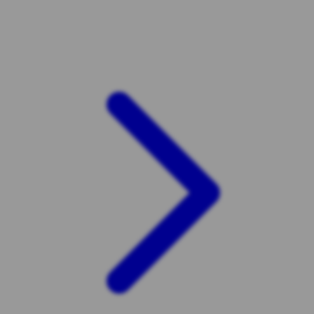
Twistshake
TY Toys
U
V
Veja
Vitaflow
Vtech
W
Waterland
Wellness