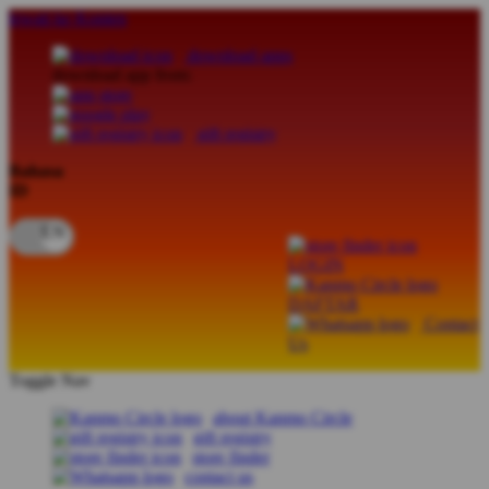
lewati ke Konten
download apps
download app from:
gift registry
Bahasa
ID
LOGIN
DAFTAR
Contact
Us
Toggle Nav
about Kanmo Circle
gift registry
store finder
contact us