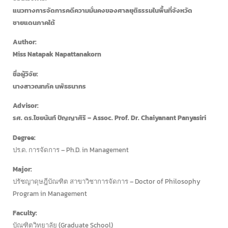
แนวทางการจัดการคดีความมั่นคงของศาลยุติธรรมในพื้นที่จังหวัด
ชายแดนภาคใต้
Author:
Miss Natapak Napattanakorn
ชื่อผู้วิจัย:
นางสาวณทภัค นพัธธนากร
Advisor:
รศ. ดร.ไชยนันท์ ปัญญาศิริ – Assoc. Prof. Dr. Chaiyanant Panyasiri
Degree:
ปร.ด. การจัดการ – Ph.D. in Management
Major:
ปรัชญาดุษฎีบัณฑิต สาขาวิชาการจัดการ – Doctor of Philosophy
Program in Management
Faculty:
บัณฑิตวิทยาลัย (Graduate School)