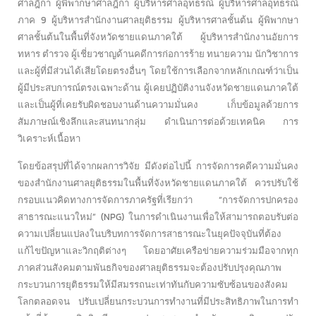
ศาลฎีกา ผู้พิพากษาศาลฎีกา ผู้บริหารศาลอุทธรณ์ ผู้บริหารศาลอุทธรณ์
ภาค 9 ผู้บริหารสำนักงานศาลยุติธรรม ผู้บริหารศาลชั้นต้น ผู้พิพากษา
ศาลชั้นต้นในพื้นที่จังหวัดชายแดนภาคใต้ ผู้บริหารสำนักงานอัยการ
ทหาร ตำรวจ ผู้เชี่ยวชาญด้านคดีการก่อการร้าย ทนายความ นักวิชาการ
และผู้ที่มีส่วนได้เสียโดยตรงอื่นๆ โดยใช้การเลือกจากหลักเกณฑ์ว่าเป็น
ผู้มีประสบการณ์ตรงเฉพาะด้าน ผู้เคยปฏิบัติงานจังหวัดชายแดนภาคใต้
และเป็นผู้ที่เคยรับผิดชอบงานด้านความมั่นคง เก็บข้อมูลด้วยการ
สัมภาษณ์เชิงลึกและสนทนากลุ่ม ดำเนินการต่อด้วยเทคนิค การ
วิเคราะห์เนื้อหา
โดยข้อสรุปที่ได้จากผลการวิจัย มีดังต่อไปนี้ การจัดการคดีความมั่นคง
ของสำนักงานศาลยุติธรรมในพื้นที่จังหวัดชายแดนภาคใต้ ควรปรับใช้
กรอบแนวคิดทางการจัดการภาครัฐที่เรียกว่า “การจัดการปกครอง
สาธารณะแนวใหม่” (NPG) ในการดำเนินงานเพื่อให้สามารถตอบรับต่อ
ความเปลี่ยนแปลงในบริบทการจัดการสาธารณะในยุคปัจจุบันที่ต้อง
แก้ไขปัญหาและวิกฤติต่างๆ โดยอาศัยเครือข่ายความร่วมมือจากทุก
ภาคส่วนสังคมตามพันธกิจของศาลยุติธรรมจะต้องปรับปรุงคุณภาพ
กระบวนการยุติธรรมให้มีสมรรถนะเท่าทันกับความซับซ้อนของสังคม
โลกตลอดจน ปรับเปลี่ยนกระบวนการทำงานที่มีประสิทธิภาพในการทำ