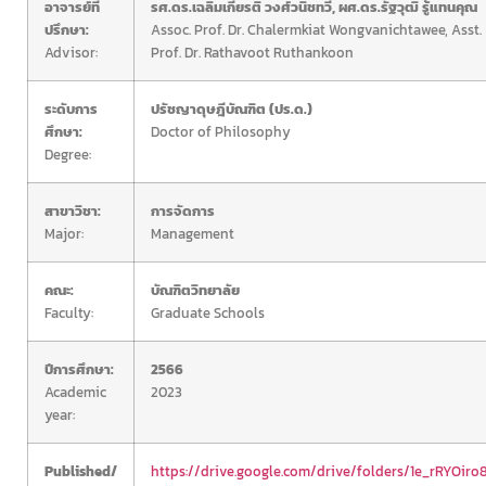
อาจารย์ที่
รศ.ดร.เฉลิมเกียรติ วงศ์วนิชทวี, ผศ.ดร.รัฐวุฒิ รู้แทนคุณ
ปรึกษา:
Assoc. Prof. Dr. Chalermkiat Wongvanichtawee, Asst.
Advisor:
Prof. Dr. Rathavoot Ruthankoon
ระดับการ
ปรัชญาดุษฎีบัณฑิต (ปร.ด.)
ศึกษา:
Doctor of Philosophy
Degree:
สาขาวิชา:
การจัดการ
Major:
Management
คณะ:
บัณฑิตวิทยาลัย
Faculty:
Graduate Schools
ปีการศึกษา:
2566
Academic
2023
year:
Published/
https://drive.google.com/drive/folders/1e_rRYOiro