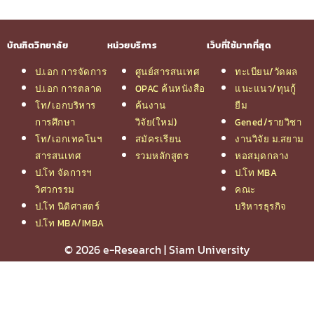
บัณฑิตวิทยาลัย
หน่วยบริการ
เว็บที่ใช้มากที่สุด
ป.เอก การจัดการ
ศูนย์สารสนเทศ
ทะเบียน/วัดผล
ป.เอก การตลาด
OPAC ค้นหนังสือ
แนะแนว/ทุนกู้
โท/เอกบริหาร
ค้นงาน
ยืม
การศึกษา
วิจัย(ใหม่)
Gened/รายวิชา
โท/เอกเทคโนฯ
สมัครเรียน
งานวิจัย ม.สยาม
สารสนเทศ
รวมหลักสูตร
หอสมุดกลาง
ป.โท จัดการฯ
ป.โท MBA
วิศวกรรม
คณะ
ป.โท นิติศาสตร์
บริหารธุรกิจ
ป.โท MBA/IMBA
© 2026 e-Research | Siam University