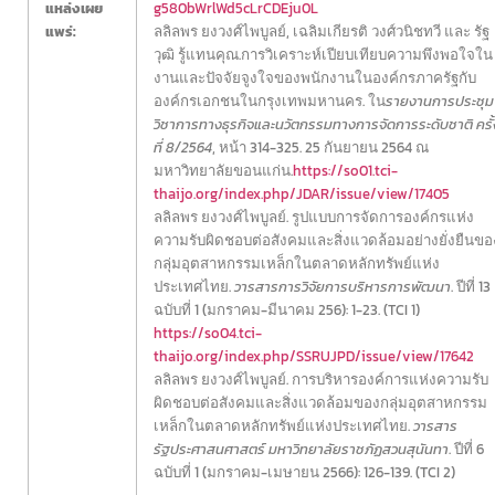
แหล่งเผย
g580bWrlWd5cLrCDEju0L
แพร่:
ลลิลพร ยงวงศ์ไพบูลย์, เฉลิมเกียรติ วงศ์วนิชทวี และ รัฐ
วุฒิ รู้แทนคุณ.การวิเคราะห์เปียบเทียบความพึงพอใจใน
งานและปัจจัยจูงใจของพนักงานในองค์กรภาครัฐกับ
องค์กรเอกชนในกรุงเทพมหานคร. ใน
รายงานการประชุม
วิชาการทางธุรกิจและนวัตกรรมทางการจัดการระดับชาติ ครั้
ที่ 8/2564
, หน้า 314-325. 25 กันยายน 2564 ณ
มหาวิทยาลัยขอนแก่น.
https://so01.tci-
thaijo.org/index.php/JDAR/issue/view/17405
ลลิลพร ยงวงศ์ไพบูลย์. รูปแบบการจัดการองค์กรแห่ง
ความรับผิดชอบต่อสังคมและสิ่งแวดล้อมอย่างยั่งยืนขอ
กลุ่มอุตสาหกรรมเหล็กในตลาดหลักทรัพย์แห่ง
ประเทศไทย.
วารสารการวิจัยการบริหารการพัฒนา
. ปีที่ 13
ฉบับที่ 1 (มกราคม-มีนาคม 256): 1-23. (TCI 1)
https://so04.tci-
thaijo.org/index.php/SSRUJPD/issue/view/17642
ลลิลพร ยงวงศ์ไพบูลย์. การบริหารองค์การแห่งความรับ
ผิดชอบต่อสังคมและสิ่งแวดล้อมของกลุ่มอุตสาหกรรม
เหล็กในตลาดหลักทรัพย์แห่งประเทศไทย.
วารสาร
รัฐประศาสนศาสตร์ มหาวิทยาลัยราชภัฏสวนสุนันทา
. ปีที่ 6
ฉบับที่ 1 (มกราคม-เมษายน 2566): 126-139. (TCI 2)