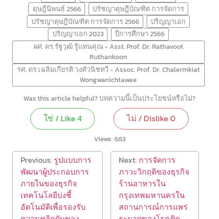
ดุษฎีนิพนธ์ 2566
ปรัชญาดุษฎีบัณฑิต การจัดการ
ปรัชญาดุษฎีบัณฑิต การจัดการ 2566
ปริญญาเอก
ปริญญาเอก 2023
ปีการศึกษา 2566
ผศ. ดร.รัฐวุฒิ รู้แทนคุณ - Asst. Prof. Dr. Rathavoot
Ruthankoon
รศ. ดร.เฉลิมเกียรติ วงศ์วนิชทวี - Assoc. Prof. Dr. Chalermkiat
Wongwanichtawee
Was this article helpful? บทความนี้เป็นประโยชน์หรือไม่?
ใช่ / Like
4
ไม่ / Dislike
0
Views:
683
Previous:
รูปแบบการ
Next:
การจัดการ
พัฒนาผู้ประกอบการ
ภาวะวิกฤติของธุรกิจ
ภายในของธุรกิจ
ร้านอาหารใน
เทคโนโลยีบ่งชี้
กรุงเทพมหานครใน
อัตโนมัติเพื่อรองรับ
สถานการณ์การแพร่
ความพลิกผันของ
ระบาดของโรคติด