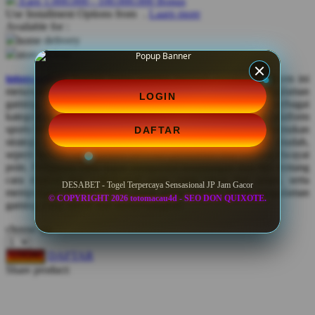
Earn
1.000.000
-
100.000.000
Bonus
Use Installment Options from
.
Laarn more
Q
Available for :
home delivery
QV Baby
store pickup
totomacau4d
Setelah kamu register menjadi member, platform ini
R
menawarkan sepuluh tips strategis untuk meningkatkan pengalaman
LOGIN
gaming. Misalnya, kamu bisa mempelajari cara menavigasi berbagai
Real Shades
kategori game, seperti casino, slot digital, bingo, ataupun platform
sports betting secara efisien. Selain itu, kamu juga dapat menemukan
DAFTAR
Red Castle
strategi yang bermanfaat untuk mengelola akun dengan mudah,
seperti beralih cepat antara aktivitas permainan dan melihat riwayat
Ribbon Madness
poin. Pengguna baru dapat mengambil keuntungan dari tips tentang
cara deposit dan withdrawal uang yang cepat dan aman, serta
S
DESABET - Togel Terpercaya Sensasional JP Jam Gacor
mempelajari strategi terkini untuk game terbaru, untuk pengalaman
© COPYRIGHT 2026 totomacau4d - SEO DON QUIXOTE.
gaming yang lancar dan menyenangkan.
Sebamed
choose qty
Silver Cross
DAFTAR
LOGIN
Simply Idea
Share product:
Skip Hop
Spectra