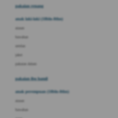
Buggygear
pakaian renang
Bumkins
anak laki-laki (18bln-8thn)
C
atasan
Cetaphil
bawahan
Chicco
setelan
Childlife
jaket
Clevamama
pakaian dalam
Cocolatte
Cottonseeds
pakaian ibu hamil
Cozy N Safe
anak perempuan (18bln-8thn)
Crane
atasan
Cybex
bawahan
D