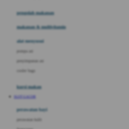
Joie
pengolah makanan
Joolz
Jujube
makanan & multivitamin
K
alat menyusui
Kiddycuts
pompa asi
Kumon
penyimpanan asi
L
cooler bags
Leapfrog
kursi makan
Leclerc
SLOT GACOR
Lee Vierra
Lillebaby
perawatan bayi
Little Bird Told Me
perawatan kulit
Little Miss Janis