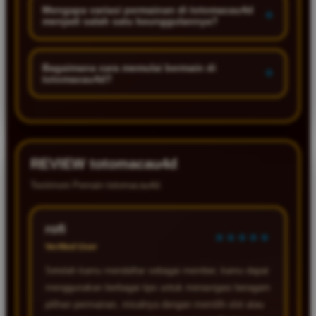
menggunakan tips untuk menavigasi slot dan
Mengapa variasi permainan di totomacau4d
efektif sports games, seperti menganalisis pertandingan
+
menjadi salah satu keunggulannya?
permainan meja agar pengalaman bermain lebih
dan peringkatnya sebelum melakukan taruhan. Bagi
optimal, misalnya dengan memilih game yang
pengguna baru, terdapat sepuluh tips untuk mengelola
Setelah Anda mendaftar sebagai anggota, Anda dapat
menawarkan poin tinggi. Platform ini menyediakan
akun dengan sebaik mungkin, termasuk cara cepat
memanfaatkan berbagai tips untuk menavigasi platform
Bagaimana cara memulai bermain di
strategi untuk pemakaian bingo dan taruhan olahraga
+
beralih antara permainan casino dan aktivitas olahraga
totomacau4d?
secara efektif. Misalnya, gunakan fitur "browsing" untuk
secara efektif, seperti menganalisis ranking game untuk
terkait. Beragam fitur juga tersedia untuk mendukung
menemukan ratusan jenis permainan, mulai dari slot
membuat keputusan yang lebih bijaksana. Selain itu,
Setelah kamu mendafatar menjadi anggota platform,
pengalaman bermain anda, contohnya melihat
digital hingga bingo dan berbagai game meja kasino.
pengguna dapat dengan mudah mengakses sepuluh
kamu bisa menggunakan tips untuk menavigasi
pembaruan game terbaru atau aplikasi yang bisa di
Selain itu, tips dan strategi untuk kategori olahraga bisa
tips untuk mengelola akunnya, seperti beralih cepat
berbagai permainan kasino seperti digital slots dan
download untuk akses mobile. Dengan memanfaatkan
membantu Anda menganalisis peringkat tim dan
antara permainan kasino dan aktivitas terkait olahraga,
bingo. Misalnya, kamu dapat memilih permainan
tips dan strategi yang ada, anda dapat memaksimalkan
pertandingan untuk memaksimalkan pengalaman
REVIEW totomacau4d
dengan panduan penggunaan yang aman. Pengguna
dengan poin tinggi agar meningkatkan peluangmu
pengalaman bermain di platform ini, menikmati berbagai
taruhan. Platform ini juga menawarkan panduan untuk
juga bisa menerapkan strategi penggunaan platform ini,
Testimoni Pemain totomacau4d.
dalam mengumpulkan poin gratis. Platform ini juga
permainan seperti slot dan bingo dengan cara yang
mengelola akun Anda dengan mudah, seperti beralih
misalnya dengan memeriksa pembaruan game terbaru
menyediakan strategi untuk penggunaan efektif
mudah dan menyenangkan.
cepat antara kategori olahraga dan casino, serta tips
atau menggunakan tips untuk melakukan deposit dan
olahraga dan permainan meja, misalnya memeriksa
untuk memastikan keamanan dan kecepatan deposit
dina
penarikan dana secara lebih cepat. Dengan tips ini,
ranking permainan untuk membuat keputusan yang
★★★★★
maupun penarikan dana. Dengan berbagai fitur dan tips
Verified User
pengguna dapat menjelajahi berbagai macam
lebih bijaksana. Selain itu, kamu bisa mengakses
yang tersedia, platform ini bertujuan untuk memberikan
permainan seperti slot dan bingo dengan panduan
sepuluh tips untuk mengelola akun dengan cara yang
Setelah mendaftar, Anda bisa menggunakan tips untuk
pengalaman yang menyenangkan dan mudah untuk
tentang cara memaksimalkan pengalaman mereka.
aman dan cepat, seperti beralih antara kategori kasino
menavigasi berbagai permainan seperti slot dan
semua pengguna.
maupun aktivitas olahraga. Kamu bisa mencoba tips
permainan meja, misalnya dengan memilih permainan
pengguna untuk deposit dan penarikan yang lebih cepat