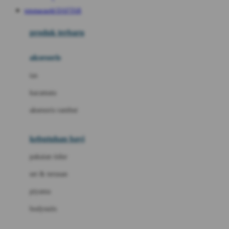
Awan
totomacau4d DAFTAR
Azetabio
produk terbaru
B
aksesoris
Baabaasheepz
tas
Babiators
kacamata
Baby Dove
aksesoris rambut
Baby Jogger
Baby Rovega
kebutuhan bayi
Babybee
pakaian tidur
Banana Boat
set & terusan
Banz
piyama
Barbie
bodysuits
Beaba