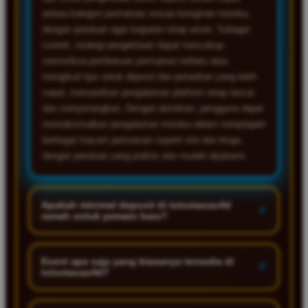
antara kategori permainan sesuai keinginan mereka,
dengan panduan agar kegiatan tetap aman. Sebagai
contoh, strategi pengelolaan dapat mencakup
memeriksa pembaruan permainan terbaru atau
mengikuti tips untuk deposit dan penarikan yang lebih
cepat, memastikan pengalaman platform tetap lancar
dan menyenangkan. Dengan demikian, pengguna dapat
memaksimalkan pengalaman mereka dalam menjelajahi
berbagai macam permainan seperti slot dan bingo,
dengan panduan yang praktis dan mudah dipahami.
Apakah minimal deposit di totomacau4d
+
ramah untuk pemain baru?
Setelah daftar akun, anda bisa menggunakan tips untuk
menavigasi berbagai jenis permainan, misalnya mencari
Event apa saja yang biasanya tersedia di
+
totomacau4d?
informasi tentang casino online, digital slots atau bingo
melalui kategori-kategori yang tersedia. Selain itu,
Setelah anda daftar sebagai anggota, anda dapat
platform ini menawarkan strategi untuk penggunaan