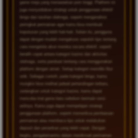
yang memiliki poin tinggi. Selain itu, platform ini
atau mengonfirmasi pembaruan terbaru secara berkala.
menyediakan strategi untuk penggunaan efektif bingo
Platform ini pun menawarkan strategi akses mobile
dan taruhan olahraga, seperti menganalisis peringkat
atau desktop, contohnya dengan menggunakan alat
permainan untuk membuat keputusan yang lebih hati-
manajemen akun untuk melacak poin dan permainanmu
hati. Pengguna dapat dengan mudah mengakses
yang baru.
sepuluh tips untuk mengelola akun mereka, seperti
beralih cepat antara permainan kasino dan aktivitas
terkait olahraga, dengan panduan penggunaan yang
aman dan cepat. Anda juga bisa mempelajari strategi
untuk akses mobile dan desktop platform ini, misalnya
dengan menggunakan alat akun untuk melacak poin
dan permainan Anda. Platform ini berusaha
memberikan tips dan strategi agar pengalaman dalam
bermain slot, bingo, dan taruhan olahraga menjadi lebih
mudah dan menyenangkan bagi setiap anggota.
‹
›