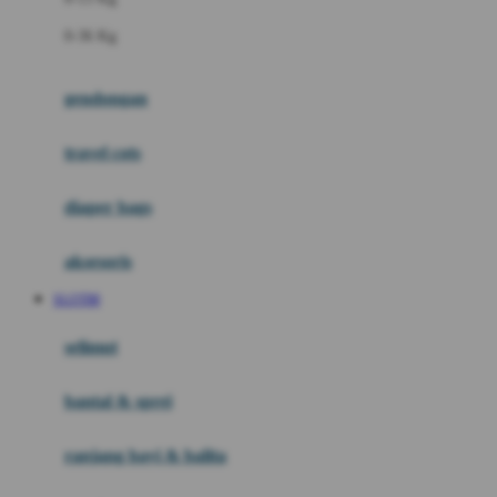
Felt So Sweet
0-36 Kg
Fisher Price
Flipper
gendongan
Friends Of Sally
travel cots
G
diaper bags
Gb
Geko
aksesoris
Graco
SLOT88
Gund
selimut
H
bantal & sprei
Habbie
Haenim
ranjang bayi & balita
Happy Horse