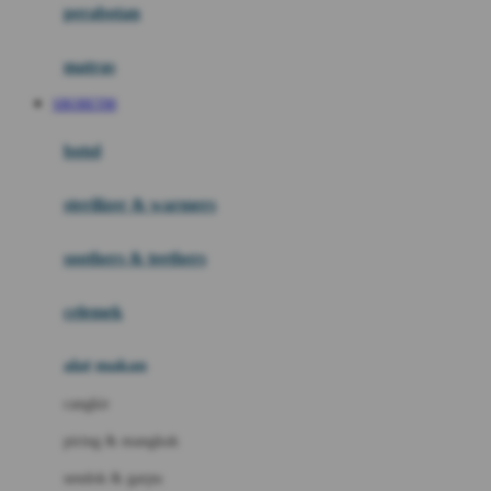
perabotan
Happy Tummy
Hauck
matras
Havaianas
SBOBET88
Hegen
botol
Hot Wheels
sterilizer & warmers
Hybrid
soothers & teethers
I
Inlacta DHA
celemek
Interlac
alat makan
Ivenet
cangkir
J
piring & mangkuk
Jack N Jill
sendok & garpu