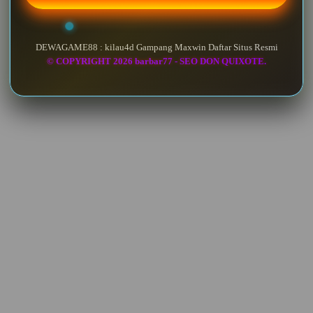
DEWAGAME88 : kilau4d Gampang Maxwin Daftar Situs Resmi
© COPYRIGHT 2026 barbar77 - SEO DON QUIXOTE.