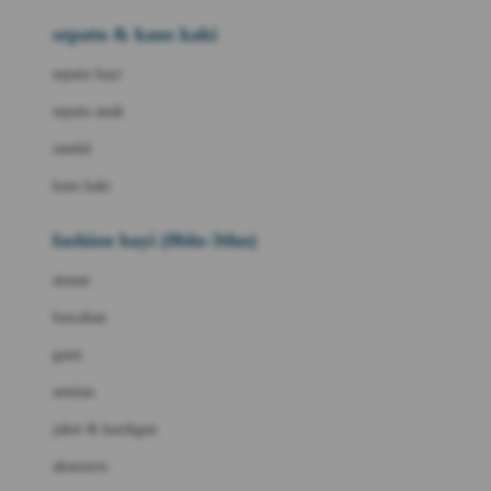
sepatu & kaus kaki
sepatu bayi
sepatu anak
sandal
kaus kaki
fashion bayi (0bln-3thn)
atasan
bawahan
gaun
setelan
jaket & kardigan
aksesoris