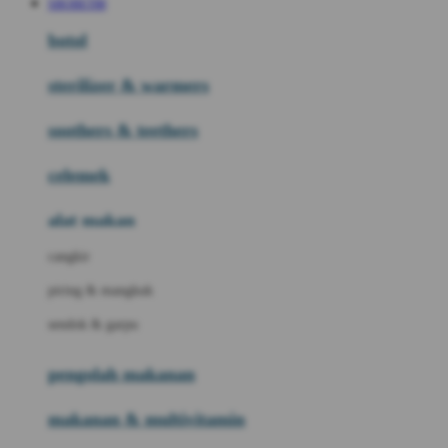
SBOBET88
botol
sterilizer & warmers
soothers & teethers
celemek
alat makan
cangkir
piring & mangkuk
sendok & garpu
pengolah makanan
makanan & multivitamin