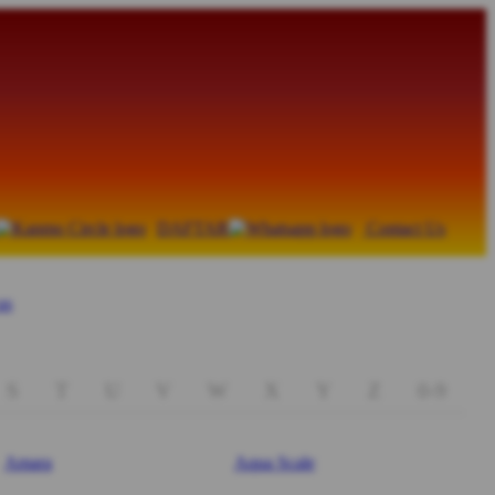
DAFTAR
Contact Us
us
S
T
U
V
W
X
Y
Z
0-9
Amara
Aqua Scale