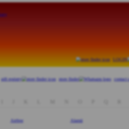
istry
LOGIN
gift registry
store finder
contact 
I
J
K
L
M
N
O
P
Q
R
Airfree
Alamii