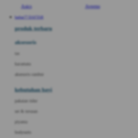
Asics
Aveeno
barbar77 DAFTAR
produk terbaru
aksesoris
tas
kacamata
aksesoris rambut
kebutuhan bayi
pakaian tidur
set & terusan
piyama
bodysuits