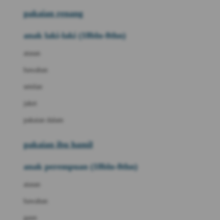
pakaian renang
anak laki-laki (18bln-8thn)
atasan
bawahan
setelan
jaket
pakaian dalam
pakaian ibu hamil
anak perempuan (18bln-8thn)
atasan
bawahan
gaun