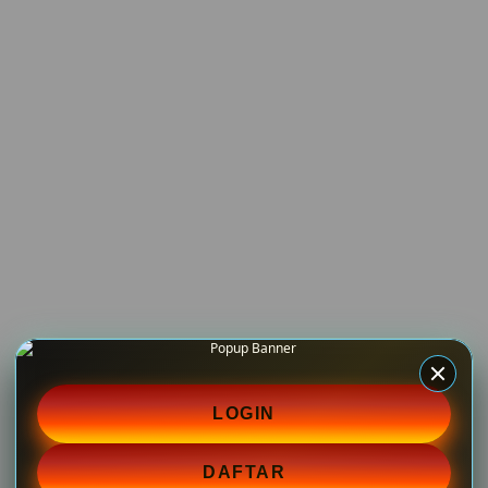
LOGIN
DAFTAR