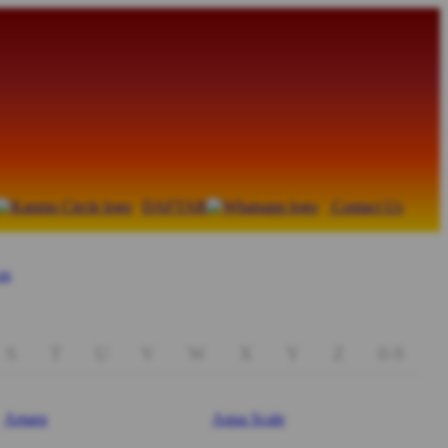
DAFTAR
Contact Us
us
S
T
U
V
W
X
Y
Z
0-9
Amara
Aqua Scale