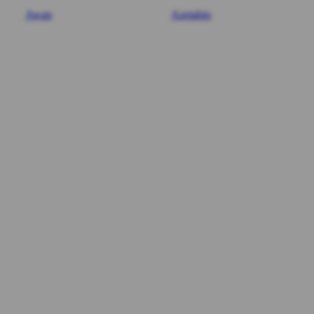
Awan
Azetabio