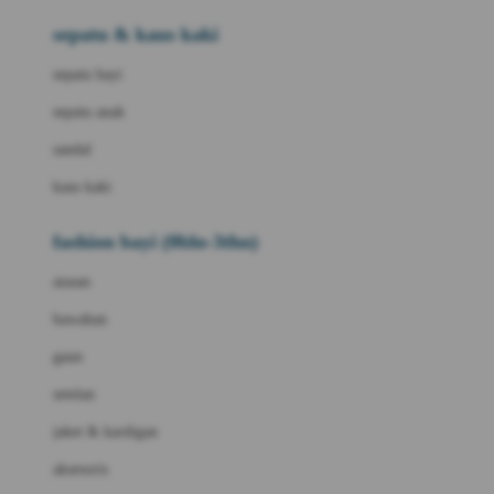
sepatu & kaus kaki
sepatu bayi
sepatu anak
sandal
kaus kaki
fashion bayi (0bln-3thn)
atasan
bawahan
gaun
setelan
jaket & kardigan
aksesoris