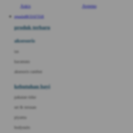
Asics
Aveeno
gigaslot88 DAFTAR
produk terbaru
aksesoris
tas
kacamata
aksesoris rambut
kebutuhan bayi
pakaian tidur
set & terusan
piyama
bodysuits