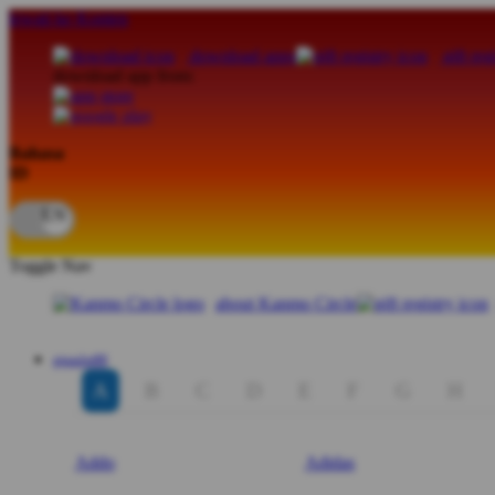
lewati ke Konten
download apps
gift reg
download app from:
Bahasa
ID
Toggle Nav
about Kanmo Circle
gigaslot88
A
B
C
D
E
F
G
H
Addo
Adidas