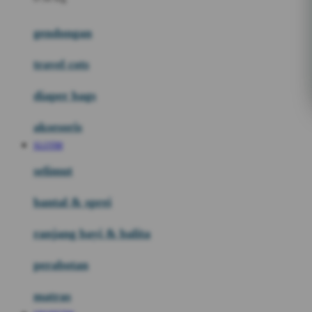
gendongan
travel cots
diaper bags
aksesoris
SLOT88
selimut
bantal & sprei
ranjang bayi & balita
perabotan
matras