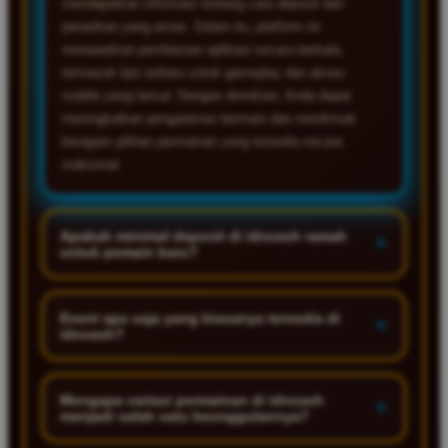
mendapatkan informasi tentang cara deposit dan
penarikan yang aman. Selain itu, platform ini
menawarkan pembaruan aplikasi secara berkala,
termasuk tips terbaru untuk gameplay dan akses
mobile yang lancar. Dengan demikian, Anda dapat
meningkatkan pengalaman bermain dan menikmati
beragam pilihan permainan yang tersedia secara
maksimal.
Apakah minimal deposit di idncash ramah
+
untuk pemain baru?
Setelah kamu mendaftar menjadi member baru, kamu
bisa menggunakan tips berguna untuk menavigasi
Event apa saja yang biasanya tersedia di
+
idncash?
berbagai macam jenis permainan, misalnya mencoba
slot atau meja permainan kasino. Platform ini juga
Setelah Anda daftar sebagai anggota, ada banyak tips
menyediakan strategi agar kamu bisa bermain bingo
dan strategi yang bisa Anda gunakan untuk
Mengapa variasi permainan di idncash
dan taruhan olahraga secara efektif, seperti
+
menjadi salah satu keunggulannya?
maksimalkan pengalaman bermain. Misalnya, cobalah
menganalisis peringkat permainan dalam setiap
browsing berbagai kategori permainan seperti kasino