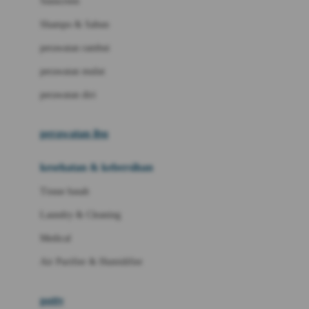
Sunscreen
London Taxi
Shampo & Sabun
Love To Dream
perawatan rambut
perawatan mulut
M
perawatan diri
Magformers
Mama's Choice
perawatan ibu
Mamas&Papas
kesehatan & kebersihan
Mamaway
Tissue basah
Maxi Cosi
Laundry & Cleaning
Megabloks
Medical
Micro
Air Purifier & Humidifier
MiDeer
Mimi & Lula
potty