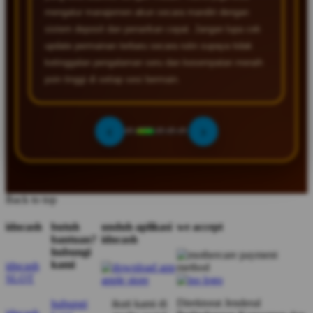
permainan terbaru dan tips strategi untuk deposit,
untuk membuat keputusan lebih hati-hati. Selain itu,
penarikan, dan navigasi platform.
pengguna dapat dengan mudah mengakses sepuluh
tips untuk mengelola akun seperti beralih cepat antara
permainan kasino dan aktivitas terkait olahraga,
bahkan mendapatkan panduan penggunaan yang
aman. Pengguna juga bisa menerapkan strategi
penggunaan platform, seperti memeriksa pembaruan
permainan atau tips untuk deposit dan penarikan yang
lebih cepat. Dengan tips ini, pengguna dapat dengan
mudah menjelajahi berbagai macam permainan, mulai
dari slot hingga bingo, serta memaksimalkan
pengalaman bermain mereka.
‹
›