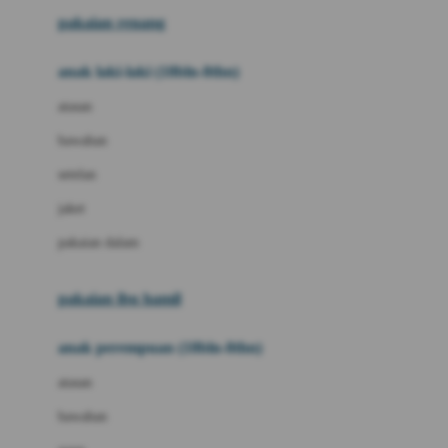
Buggygear
pakaian renang
Bumkins
anak laki-laki (18bln-8thn)
C
atasan
Cetaphil
bawahan
Chicco
setelan
Childlife
jaket
Clevamama
pakaian dalam
Cocolatte
Cottonseeds
pakaian ibu hamil
Cozy N Safe
anak perempuan (18bln-8thn)
Crane
atasan
Cybex
bawahan
D