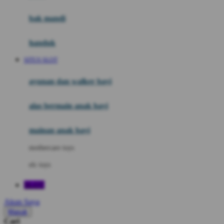
Mini Monkey
Moby
bak mandi
Momami
handuk
Mothercare
SITUS SLOT
Mustela
ayunan dan walker bayi
My Buddy Tag
My K
alas bermain anak bayi
N
mainan anak bayi
Naif
mothercare toys
Nike
elc toys
Nordic Natural
SLOT
Nuby
Akun Saya
Nuna
Masuk
Cari