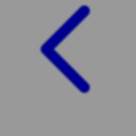
Squishmallows
Starbooks
Stick-O
Stokke
Sudocrem
Sumimo
Sunnylife
Sun-Staches
Swimava
T
Tommee Tippee
Trunki
Tutti Bambini