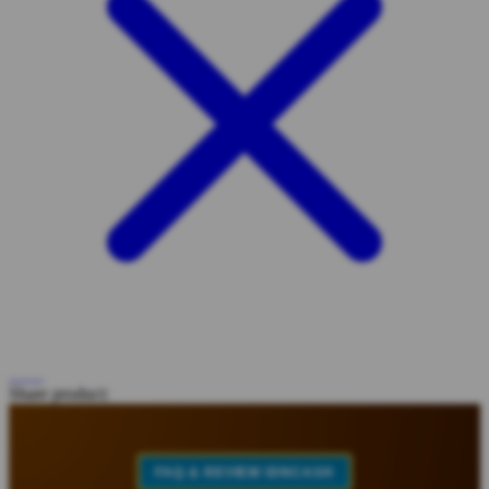
Share product:
FAQ & REVIEW IDNCASH