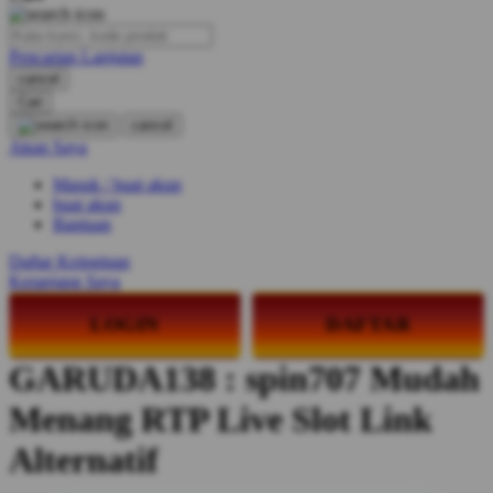
O
Pencarian Lanjutan
Oh Ma Grain
cancel
Okiedog
Cari
cancel
P
Akun Saya
Masuk / buat akun
Peachy
buat akun
Phil & Ted's
Bantuan
Philips Avent
Daftar Keinginan
Keranjang Saya
Pigeon
LOGIN
DAFTAR
Playgro
GARUDA138 : spin707 Mudah
Poled Global
Menang RTP Live Slot Link
Ponycycle
Puma
Alternatif
Pureats