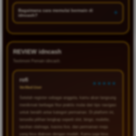
kategori supaya kamu lebih teliti dalam membuat
Setelah pendaftaran selesai, kamu bisa menggunakan
online, digital slots, bingo, table games, atau sports-
keputusan. Selain itu, banyak juga cara untuk
berbagai tip untuk menavigasi slot, permainan meja,
Bagaimana cara memulai bermain di
related gaming. Anda dapat mencoba menggunakan
+
mengelola akunmu dengan mudah, seperti beralih cepat
idncash?
bingo, atau taruhan olahraga, misalnya dengan memilih
strategi untuk menganalisis peringkat permainan dalam
antara permainan casino dan aktivitas olahraga dengan
permainan yang menawarkan poin tinggi di kategori itu.
setiap kategori agar bisa membuat keputusan yang
Platform ini menyediakan beragam pilihan game online,
panduan pengguna yang aman dan terpercaya. Kamu
Dalam platform ini, kamu juga bisa temukan strategi
lebih tepat. Selain itu, platform ini juga menyediakan
mulai dari slot digital seru hingga bingo klasik, serta
bisa mencoba tips untuk deposit dan penarikan yang
efektif untuk penggunaan bingo dan taruhan olahraga,
tips manajemen akun – seperti cara beralih antara
berbagai permainan meja populer. Selain itu kamu juga
lebih cepat atau update terbaru mengenai jenis
seperti menganalisis ranking permainan untuk membuat
permainan, mengelola poin, atau memeriksa riwayat
bisa mencoba taruhan olahraga yang menarik, dengan
permainan baru.
keputusan lebih tepat. Platform menyediakan sepuluh
REVIEW idncash
aktivitas Anda dengan cepat dan aman. Download
kategori permainan yang mudah dinavigasi untuk
tips cara mengelola akun, seperti beralih cepat antara
aplikasi di perangkat mobile Anda untuk akses mobile
Testimoni Pemain idncash.
menemukan favoritmu. Sebagai anggota, kamu bisa
permainan kasino dan aktivitas terkait olahraga,
gratis, atau gunakan website secara desktop untuk
mendapatkan tips dan strategi untuk meningkatkan
dilengkapi panduan penggunaan yang aman. Kamu bisa
browsing berbagai promosi dan update terbaru.
pengalaman bermain di platform ini, misalnya dengan
memanfaatkan tip dalam platform ini, misalnya dengan
dina
menganalisis peringkat permainan atau memilih yang
★★★★★
memeriksa pembaruan game terbaru atau menerapkan
Verified User
menawarkan poin tinggi gratis atau promosi menarik.
strategi untuk deposit dan withdrawal yang lebih cepat.
Untuk memaksimalkan pengalaman online casino ini,
Setelah registrasi, pengguna bisa memanfaatkan tips
Secara keseluruhan, platform ini memberikan tips dan
kamu dapat mempelajari cara mengelola akun secara
untuk menavigasi beragam permainan seperti slot dan
strategi agar kamu dapat menikmati slot, bingo, dan
efektif, seperti beralih cepat antara kategori permainan
meja, misalnya dengan memilih game that
taruhan olahraga secara mudah dan menyenangkan,
maupun memantau aktivitasmu. Dengan panduan
menawarkan poin tinggi. Platform ini menyediakan
dengan fokus pada pengalaman pengguna yang ramah.
penggunaan yang aman dan praktis, kamu bisa
strategi untuk penggunaan efektif bingo dan taruhan
menikmati berbagai fitur termasuk akses ke pembaruan
olahraga, seperti menganalisis peringkat permainan