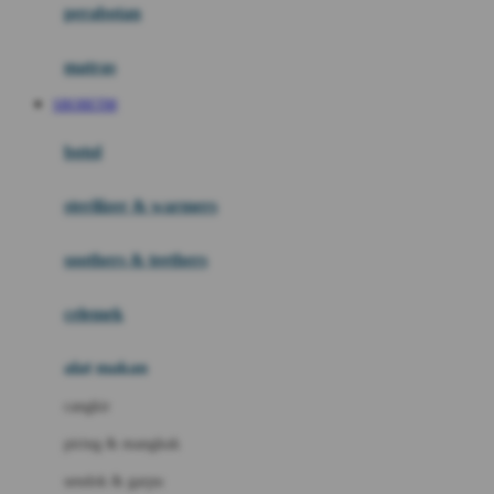
perabotan
Happy Tummy
Hauck
matras
Havaianas
SBOBET88
Hegen
botol
Hot Wheels
sterilizer & warmers
Hybrid
soothers & teethers
I
Inlacta DHA
celemek
Interlac
alat makan
Ivenet
cangkir
J
piring & mangkuk
Jack N Jill
sendok & garpu