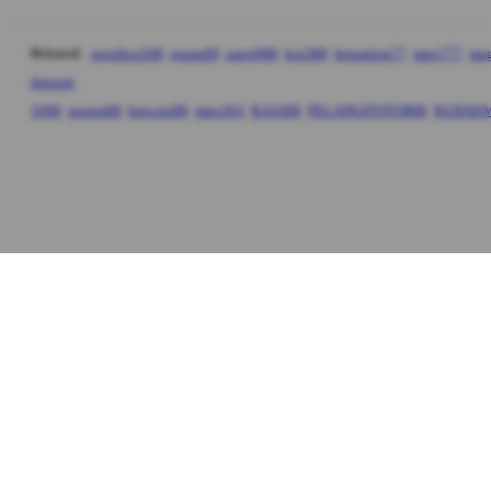
Related:
agenbos168
ganas69
uang888
koi388
betnation77
mpo777
ma
deposit
1000
qqasia88
betcoin88
mpo303
RAJA99
PELANGITOTO888
KUDAEM