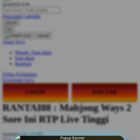
O
Pencarian Lanjutan
Oh Ma Grain
cancel
Okiedog
Cari
cancel
P
Akun Saya
Masuk / buat akun
Peachy
buat akun
Phil & Ted's
Bantuan
Philips Avent
Daftar Keinginan
Keranjang Saya
Pigeon
LOGIN
DAFTAR
Playgro
RANTAI88 : Mahjong Ways 2
Poled Global
Sore Ini RTP Live Tinggi
Ponycycle
Puma
Serendah
Rp 10.000
Pureats