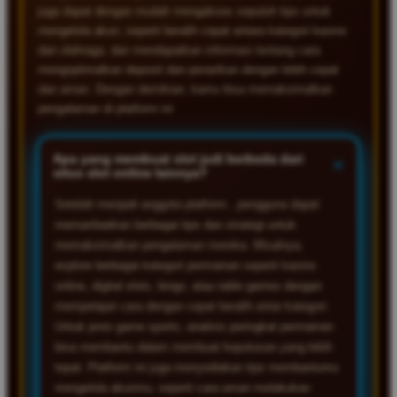
juga dapat dengan mudah mengakses sepuluh tips untuk
mengelola akun, seperti beralih cepat antara kategori kasino
dan olahraga, dan mendapatkan informasi tentang cara
mengoptimalkan deposit dan penarikan dengan lebih cepat
dan aman. Dengan demikian, kamu bisa memaksimalkan
pengalaman di platform ini
Apa yang membuat slot judi berbeda dari
+
situs slot online lainnya?
Setelah menjadi anggota platform , pengguna dapat
memanfaatkan berbagai tips dan strategi untuk
memaksimalkan pengalaman mereka. Misalnya,
explore berbagai kategori permainan seperti kasino
online, digital slots, bingo, atau table games dengan
mempelajari cara dengan cepat beralih antar kategori.
Untuk jenis game sports, analisis peringkat permainan
bisa membantu dalam membuat keputusan yang lebih
tepat. Platform ini juga menyediakan tips membantumu
mengelola akunmu, seperti cara aman melakukan