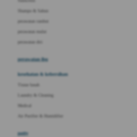
Sunscreen
London Taxi
Shampo & Sabun
Love To Dream
perawatan rambut
perawatan mulut
M
perawatan diri
Magformers
Mama's Choice
perawatan ibu
Mamas&Papas
kesehatan & kebersihan
Mamaway
Tissue basah
Maxi Cosi
Laundry & Cleaning
Megabloks
Medical
Micro
Air Purifier & Humidifier
MiDeer
Mimi & Lula
potty