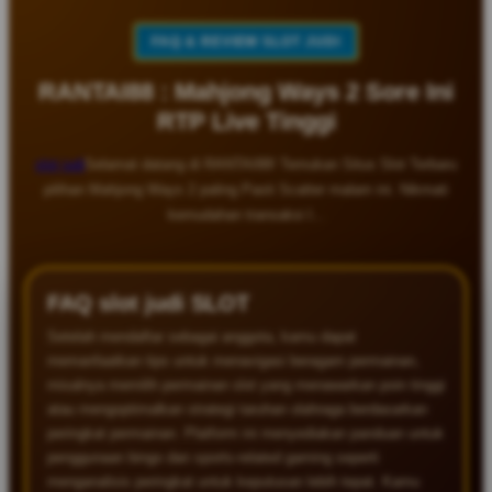
FAQ & REVIEW SLOT JUDI
RANTAI88 : Mahjong Ways 2 Sore Ini
RTP Live Tinggi
slot judi
Selamat datang di RANTAI88! Temukan Situs Slot Terbaru
pilihan Mahjong Ways 2 paling Pasti Scatter malam ini. Nikmati
kemudahan transaksi l...
FAQ slot judi SLOT
Setelah mendaftar sebagai anggota, kamu dapat
memanfaatkan tips untuk menavigasi beragam permainan,
misalnya memilih permainan slot yang menawarkan poin tinggi
atau mengoptimalkan strategi taruhan olahraga berdasarkan
peringkat permainan. Platform ini menyediakan panduan untuk
penggunaan bingo dan sports-related gaming seperti
menganalisis peringkat untuk keputusan lebih tepat. Kamu