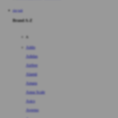
slot judi
Brand A-Z
A
Addo
Adidas
Airfree
Alamii
Amara
Aqua Scale
Asics
Aveeno