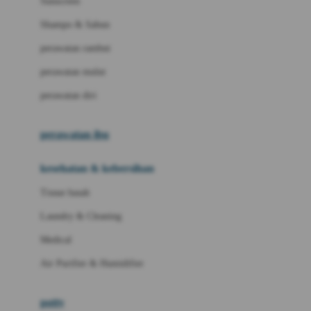
Sunscreen
London Taxi
Shampo & Sabun
Love To Dream
perawatan rambut
perawatan mulut
M
perawatan diri
Magformers
Mama's Choice
perawatan ibu
Mamas&Papas
kesehatan & kebersihan
Mamaway
Tissue basah
Maxi Cosi
Laundry & Cleaning
Megabloks
Medical
Micro
Air Purifier & Humidifier
MiDeer
Mimi & Lula
potty