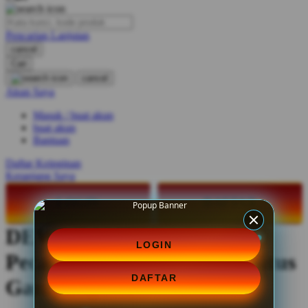
O
Pencarian Lanjutan
Oh Ma Grain
cancel
Okiedog
Cari
cancel
P
Akun Saya
Masuk / buat akun
Peachy
buat akun
Phil & Ted's
Bantuan
Philips Avent
Daftar Keinginan
Keranjang Saya
Pigeon
LOGIN
DAFTAR
Playgro
DEWAGAME88 - dota888
Poled Global
LOGIN
Pecah Scatter Jam Gacor Situs
Ponycycle
DAFTAR
Puma
Gampang WD
Pureats