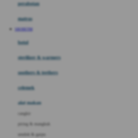
perabotan
Happy Tummy
Hauck
matras
Havaianas
SBOBET88
Hegen
botol
Hot Wheels
sterilizer & warmers
Hybrid
soothers & teethers
I
Inlacta DHA
celemek
Interlac
alat makan
Ivenet
cangkir
J
piring & mangkuk
Jack N Jill
sendok & garpu