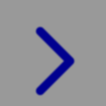
Twistshake
TY Toys
U
V
Veja
Vitaflow
Vtech
W
Waterland
Wellness