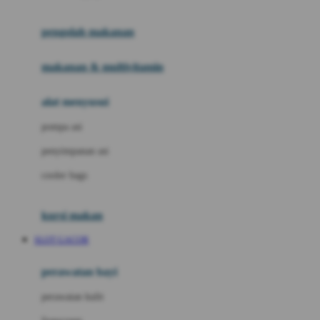
Joie
pengolah makanan
Joolz
Jujube
makanan & multivitamin
K
alat menyusui
Kiddycuts
pompa asi
Kumon
penyimpanan asi
L
cooler bags
Leapfrog
kursi makan
Leclerc
SLOT GACOR
Lee Vierra
Lillebaby
perawatan bayi
Little Bird Told Me
perawatan kulit
Little Miss Janis