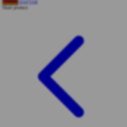
DAFTAR
LOGIN
Squishmallows
Share product:
Starbooks
Stick-O
Stokke
Sudocrem
Sumimo
Sunnylife
Sun-Staches
Swimava
T
Tommee Tippee
Trunki
Tutti Bambini