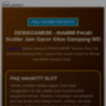
Share product:
FAQ & REVIEW TEKTOK777
DEWAGAME88 - dota888 Pecah
Scatter Jam Gacor Situs Gampang WD
tektok777
Selamat datang di DEWAGAME88! Temukan Situs Judi
Slot pilihan Mahjong Ways 2 paling Pasti Scatter malam ini. Nikmati
kemudahan transaksi lewat...
FAQ tektok777 SLOT
Setelah mendaftar sebagai anggota, Anda dapat
menggunakan tips dan strategi untuk memaksimalkan
pengalaman bermain. Misalnya, mempelajari cara mengelola
poin atau beralih antar kategori kasino, olahraga, dan bingo.