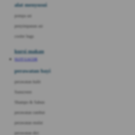
alat menyusui
pompa asi
penyimpanan asi
cooler bags
kursi makan
SLOT GACOR
perawatan bayi
perawatan kulit
Sunscreen
Shampo & Sabun
perawatan rambut
perawatan mulut
perawatan diri