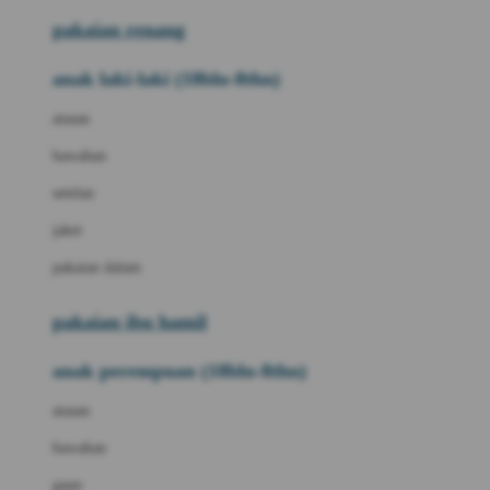
pakaian renang
anak laki-laki (18bln-8thn)
atasan
bawahan
setelan
jaket
pakaian dalam
pakaian ibu hamil
anak perempuan (18bln-8thn)
atasan
bawahan
gaun