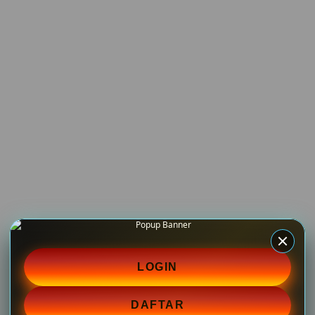
LOGIN
DAFTAR