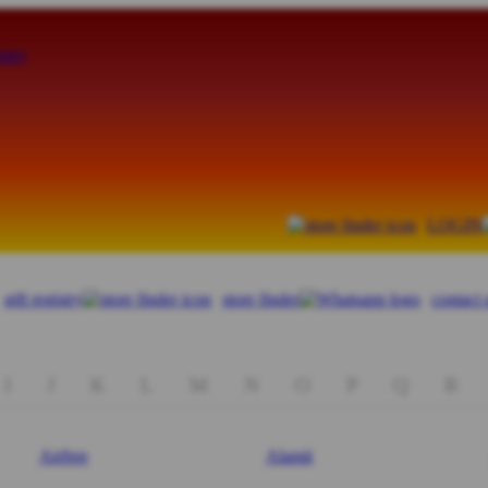
istry
LOGIN
gift registry
store finder
contact 
I
J
K
L
M
N
O
P
Q
R
Airfree
Alamii