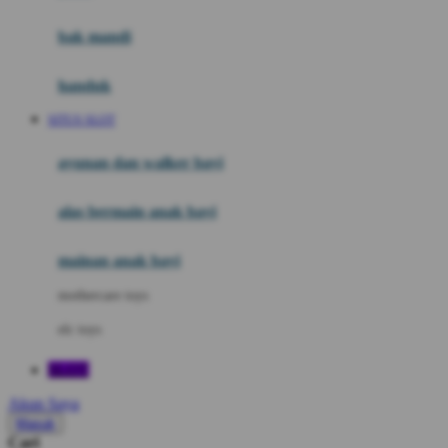
Mini Monkey
Moby
bak mandi
Momami
handuk
Mothercare
SITUS SLOT
Mustela
ayunan dan walker bayi
My Buddy Tag
My K
alas bermain anak bayi
N
mainan anak bayi
Naif
mothercare toys
Nike
elc toys
Nordic Natural
SLOT
Nuby
Akun Saya
Nuna
Masuk
Cari