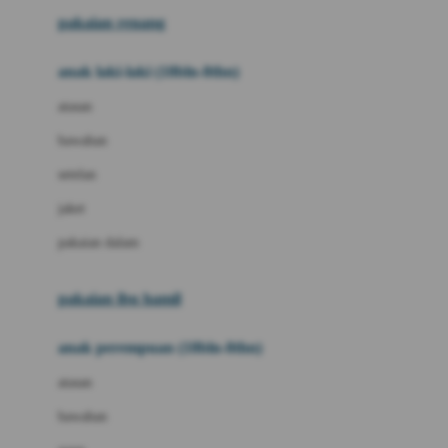
Buggygear
pakaian renang
Bumkins
anak laki-laki (18bln-8thn)
C
atasan
Cetaphil
bawahan
Chicco
setelan
Childlife
jaket
Clevamama
pakaian dalam
Cocolatte
Cottonseeds
pakaian ibu hamil
Cozy N Safe
anak perempuan (18bln-8thn)
Crane
atasan
Cybex
bawahan
D