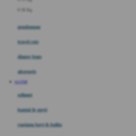
Felt So Sweet
0-36 Kg
Fisher Price
Flipper
gendongan
Friends Of Sally
travel cots
G
diaper bags
Gb
Geko
aksesoris
Graco
SLOT88
Gund
selimut
H
bantal & sprei
Habbie
Haenim
ranjang bayi & balita
Happy Horse