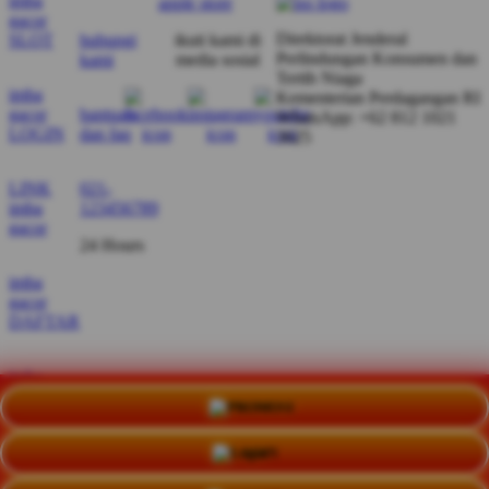
kami
imba
gacor
Direktorat Jenderal
SLOT
hubungi
ikuti kami di
Perlindungan Konsumen dan
kami
media sosial
Tertib Niaga
imba
Kementerian Perdagangan RI
gacor
bantuan
WhatsApp: +62 812 1021
LOGIN
dan faq
3625
LINK
021-
imba
123456789
gacor
24 Hours
imba
gacor
DAFTAR
imba
PROMO
gacor
LINK
LOGIN