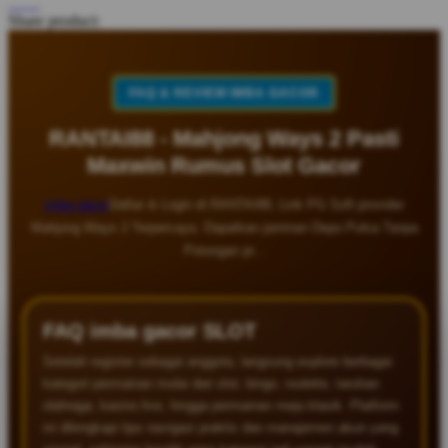
Share product:
FAQ & REVIEW IMBA GACOR
RANTAI88 - Mahjong Ways 2 Pasti
Maxwin Rumus Slot Gacor
imba gacor
Daftar & Login di RANTAI88, Link PG Soft provider
Mahjong Ways 2 Terpercaya. Dapatkan jaminan Depo Pulsa Tanpa
Potongan pr...
FAQ imba gacor SLOT
Setelah register sebagai anggota, langsung explore berbagai
kategori permainan mulai dari slot, bingo, roulette, taruhan
olahraga, kasino live, hingga permainan meja klasik. Platform
ini dilengkapi tips navigasi praktis dan manajemen akun yang