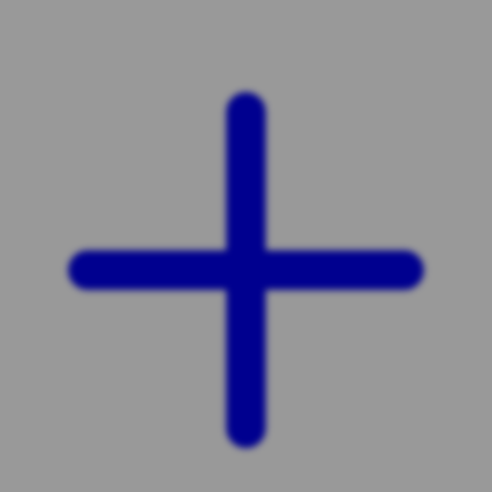
X
Xootz
Y
Yamatoya
Z
Zaxy
Zoggs
0-9
4Moms
59S