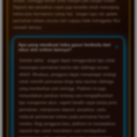
simpel, sehingga beralih antar kategori jadi sangat mudah.
Deposit dan penarikan cepat juga tersedia untuk menunjang
kelancaran bermainmu setiap hari. Jangan lupa cek update
permainan terbaru secara rutin supaya tidak ketinggalan fitur
menarik lainnya.
Apa yang membuat imba gacor berbeda dari
+
situs slot online lainnya?
Setelah daftar , anggot dapat menggunakan tips untuk
menavigasi permainan kasino dan olahraga secara
efektif. Misalnya, pengguna dapat mempelajari strategi
untuk memilih permainan bingo atau taruhan olahraga
yang memberikan poin tertinggi. Platform ini juga
menyediakan panduan tentang cara mengaplikasikan
tips manajemen akun, seperti beralih cepat antara jenis
permainan, memproses deposit, penarikan, serta
melacak pembaruan terbaru pada permainan favorit
mereka. Bagi pengguna baru, platform ini menawarkan
sepuluh tips untuk memahami cara mendapatkan