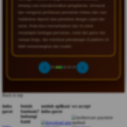
mengelola akun mereka, contohnya dengan beralih
cepat antara kategori permainan kasino dan aktivitas
sports, serta panduan penggunaan yang aman. Anda
bisa mengikuti tips untuk melakukan deposit dan
penarikan yang lebih cepat,atau memeriksa pembaruan
permainan terbaru. Secara keseluruhan, platform ini
bertujuan untuk memfasilitasi pengalaman bermain
yang mudah dan menyenangkan melalui berbagai tips.
‹
›
Back to top
imba
butuh
unduh aplikasi
we accept
gacor
bantuan?
imba gacor
hubungi