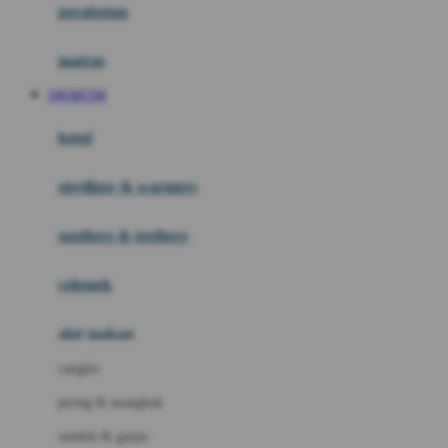
perabotan
Happy Tummy
Hauck
matras
Havaianas
SBOBET88
Hegen
botol
Hot Wheels
sterilizer & warmers
Hybrid
soothers & teethers
I
Inlacta DHA
celemek
Interlac
alat makan
Ivenet
cangkir
J
piring & mangkuk
Jack N Jill
sendok & garpu