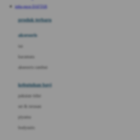
Awan
imba gacor DAFTAR
Azetabio
produk terbaru
B
aksesoris
Baabaasheepz
tas
Babiators
kacamata
Baby Dove
aksesoris rambut
Baby Jogger
Baby Rovega
kebutuhan bayi
Babybee
pakaian tidur
Banana Boat
set & terusan
Banz
piyama
Barbie
bodysuits
Beaba