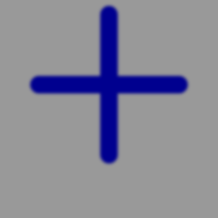
X
Xootz
Y
Yamatoya
Z
Zaxy
Zoggs
0-9
4Moms
59S