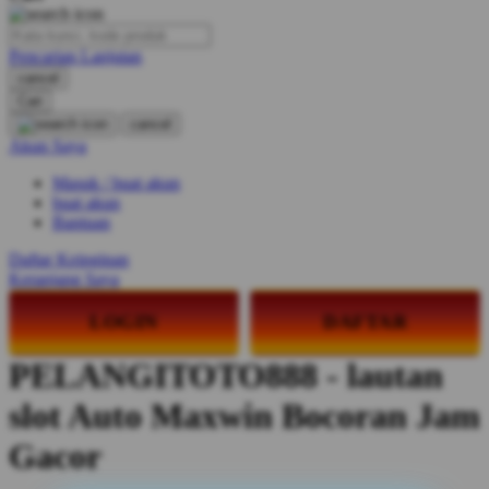
O
Pencarian Lanjutan
Oh Ma Grain
cancel
Okiedog
Cari
cancel
P
Akun Saya
Masuk / buat akun
Peachy
buat akun
Phil & Ted's
Bantuan
Philips Avent
Daftar Keinginan
Keranjang Saya
Pigeon
LOGIN
DAFTAR
Playgro
PELANGITOTO888 - lautan
Poled Global
slot Auto Maxwin Bocoran Jam
Ponycycle
Puma
Gacor
Pureats