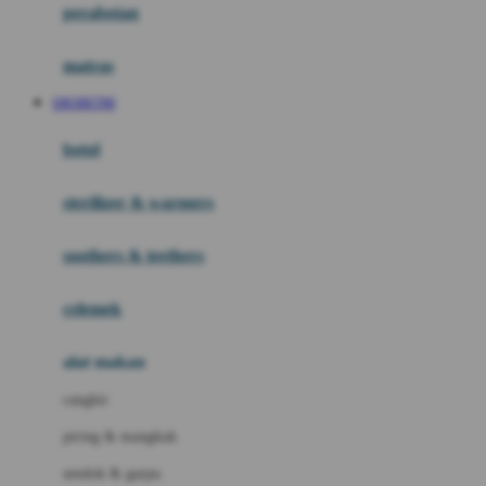
perabotan
Happy Tummy
Hauck
matras
Havaianas
SBOBET88
Hegen
botol
Hot Wheels
sterilizer & warmers
Hybrid
soothers & teethers
I
Inlacta DHA
celemek
Interlac
alat makan
Ivenet
cangkir
J
piring & mangkuk
Jack N Jill
sendok & garpu