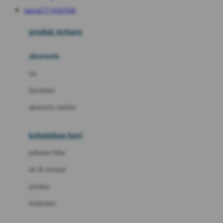
Awan
starwin777 DAFTAR
Azetabio
produk terbaru
B
aksesoris
Baabaasheepz
tas
Babiators
kacamata
Baby Dove
aksesoris rambut
Baby Jogger
Baby Rovega
kebutuhan bayi
Babybee
pakaian tidur
Banana Boat
set & terusan
Banz
piyama
Barbie
bodysuits
Beaba