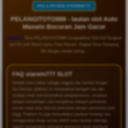
FAQ & REVIEW STARWIN777
PELANGITOTO888 - lautan slot Auto
Maxwin Bocoran Jam Gacor
starwin777
Situs PELANGITOTO888 menghadirkan Slot Anti Rungkad
dari PG Soft Resmi status Pasti Maxwin. Support Situs Gampang
WD dengan winrate terting...
FAQ starwin777 SLOT
Setelah kamu daftar sebagai anggota dan familiar dengan
fitur-fiturnya, platform ini menawarkan beragam tips dan
strategi untuk memaksimalkan pengalamanmu, misalnya
dengan mempelajari cara mengakses kategori permainan
secara cepat atau mencari permainan dengan persentase poin
tinggi. Platform ini juga menyediakan panduan tentang cara
menggunakan bingo secara efektif serta taruhan olahraga,
seperti menganalisis peringkat permainan untuk membuat