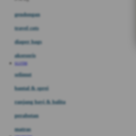
gendongan
travel cots
diaper bags
aksesoris
SLOT88
selimut
bantal & sprei
ranjang bayi & balita
perabotan
matras