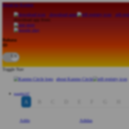
lewati ke Konten
download apps
gift reg
download app from:
Bahasa
ID
Toggle Nav
about Kanmo Circle
igamble247
A
B
C
D
E
F
G
H
Addo
Adidas