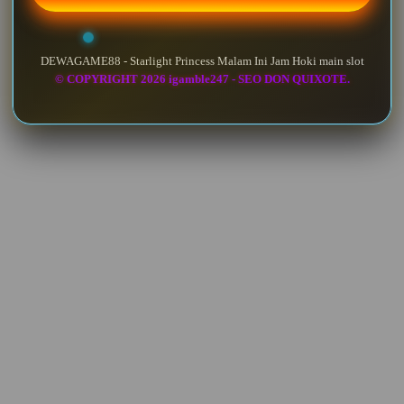
DEWAGAME88 - Starlight Princess Malam Ini Jam Hoki main slot
© COPYRIGHT 2026 igamble247 - SEO DON QUIXOTE.