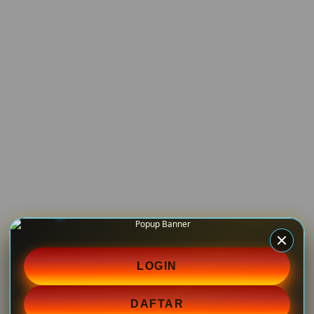
LOGIN
DAFTAR