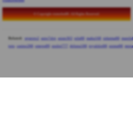
SITUS
visitorbet88
© Copyright visitorbet88. All Rights Reserved.
Related:
rajatoto2
auto7slot
asian303
nila88
maha168
sidarma88
manila
toto
casino288
omega89
qqslot777
deluna188
royalslot88
qqstar88
men