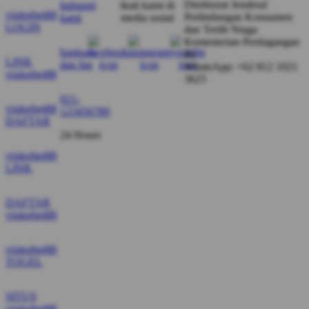
Direktorat Jenderal
hubungi
ikuti kami di
visitorbet88
Perlindungan Konsumen
kami
media sosial
LOGIN
dan Tertib Niaga
Kementerian Perdagangan
bantuan
RI
LINK
dan faq
WhatsApp: +62 812 1021
visitorbet88
3625
021-
visitorbet88
123456789
DAFTAR
24 Hours
visitorbet88
LINK
DAFTAR
visitorbet88
visitorbet88
TOGEL