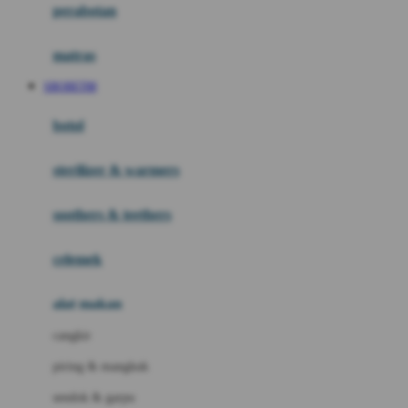
perabotan
Happy Tummy
Hauck
matras
Havaianas
SBOBET88
Hegen
botol
Hot Wheels
sterilizer & warmers
Hybrid
soothers & teethers
I
Inlacta DHA
celemek
Interlac
alat makan
Ivenet
cangkir
J
piring & mangkuk
Jack N Jill
sendok & garpu