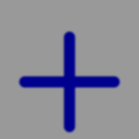
X
Xootz
Y
Yamatoya
Z
Zaxy
Zoggs
0-9
4Moms
59S