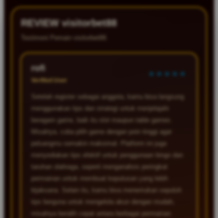
untuk membuat keputusan yang lebih strategis.
slot, bingo, roulette, taruhan olahraga, kasino live,
memaksimalkan pengalaman bermainmu.
olahraga, seperti menganalisis peringkat tim sebelum
Pengguna juga bisa memanfaatkan tips untuk
hingga permainan meja. Dengan tips navigasi yang
melakukan taruhan. Untuk mengurus akunmu dengan
REVIEW visitorbet88
mengelola akun dengan efisien, seperti beralih cepat
simpel, kamu bisa beralih antar kategori tanpa ribet
lancar, kamu bisa mempelajari sepuluh tips praktis
antara permainan kasino dan aktivitas terkait olahraga.
Testimoni Pemain visitorbet88.
untuk menemukan permainan paling sesuai. Fitur
untuk beralih cepat antara kategori dan aktivitas,
Cara lain yang bisa dilakukan adalah mulai dengan
manajemen akun dan sistem deposit serta penarikan
termasuk mengatur notifikasi permainan favorit. Kamu
mencoba beberapa game gratis terlebih dahulu sebelum
cepat juga siap membuat transaksi jadi lebih praktis.
bahkan dapat melacak aktivitas harian di dalam aplikasi
dina
melanjutkan ke level yang membutuhkan deposit atau
Selalu pantau update pembaruan permainan terbaru
★★★★★
dengan alat akun yang tersedia. Selain itu, dengan
penarikan uang.
Verified User
untuk dapatkan pengalaman terbaik serta poin tinggi di
mengikuti pembaruan terbaru permainan seperti slot
setiap sesi bermain.
Setelah Anda register, platform menawarkan berbagai
online dan bingo, kamu mendapatkan kesempatan
tips dan strategi untuk memaksimalkan pengalaman
mencoba fitur baru dan memaksimalkan pengalamanmu
di platform ini.
Anda. Misalnya, Anda dapat mempelajari cara
menavigasi kategori permainan, seperti slot atau meja,
atau menggunakan poin untuk mengakses promosi
menarik. Platform ini juga menyediakan tips khusus
untuk judi olahraga, seperti menganalisis peringkat tim
untuk membuat prediksi yang lebih akurat. Untuk
memudahkan Anda, tersedia pula panduan penggunaan
mengenai manajemen akun, mulai dari beralih antara
berbagai jenis permainan kasino dan aktivitas olahraga