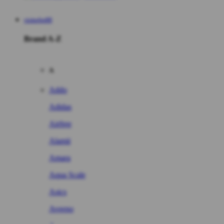
visitorbet88
Brand A-Z
A
Addo
Adidas
Airfree
Alamii
Amara
Aqua Scale
Asics
Aveeno