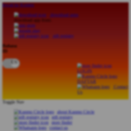
lewati ke Konten
download apps
download app from:
gift registry
Bahasa
ID
LOGIN
DAFTAR
Contact
Us
Toggle Nav
about Kanmo Circle
gift registry
store finder
contact us