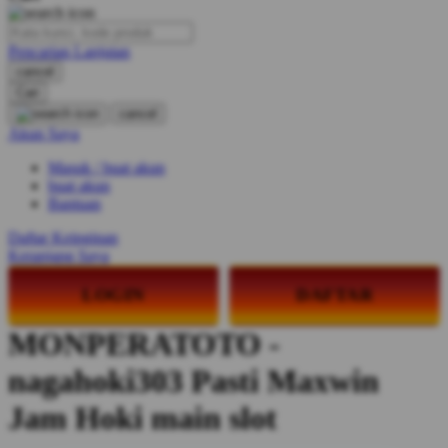
O
Pencarian Lanjutan
Oh Ma Grain
cancel
Okiedog
Cari
cancel
P
Akun Saya
Masuk / buat akun
Peachy
buat akun
Phil & Ted's
Bantuan
Philips Avent
Daftar Keinginan
Keranjang Saya
Pigeon
LOGIN
DAFTAR
Playgro
MONPERATOTO -
Poled Global
nagahoki303 Pasti Maxwin
Ponycycle
Puma
Jam Hoki main slot
Pureats