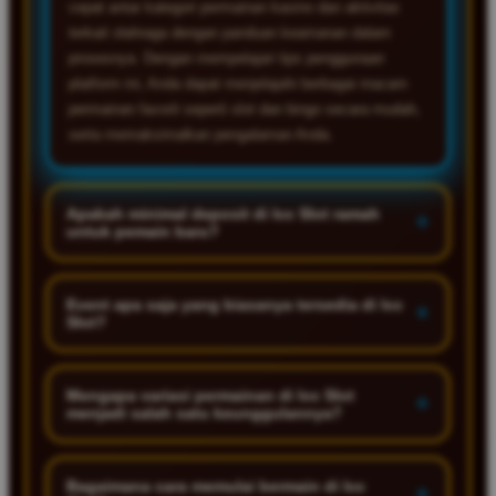
cepat antar kategori permainan kasino dan aktivitas
terkait olahraga dengan panduan keamanan dalam
prosesnya. Dengan mempelajari tips penggunaan
platform ini, Anda dapat menjelajahi berbagai macam
permainan favorit seperti slot dan bingo secara mudah,
serta memaksimalkan pengalaman Anda.
Apakah minimal deposit di lcc Slot ramah
+
untuk pemain baru?
Setelah kamu mendaftar dan menjadi anggota baru,
kamu dapat menggunakan tips untuk menavigasi
Event apa saja yang biasanya tersedia di lcc
+
Slot?
berbagai permainan kasino, seperti slot dan meja, serta
permainan olahraga secara efektif. Misalnya, coba pilih
Begitu selesai register sebagai anggota, kamu langsung
permainan dengan poin tinggi atau analisa peringkat
dapat akses ke berbagai permainan seru mulai dari slot,
Mengapa variasi permainan di lcc Slot
permainan untuk membuat keputusan lebih hati-hati di
+
menjadi salah satu keunggulannya?
bingo, roulette, hingga taruhan olahraga dan kasino live.
taruhan olahraga. Platform ini juga menyediakan
Platform ini juga menghadirkan permainan meja klasik
strategi untuk penggunaan bingo yang efektif, seperti
Setelah daftar akun, kamu bisa memanfaatkan berbagai
dengan update terbaru setiap minggu. Gunakan tips
mempelajari cara menganalisis pola kemenangan
tips untuk menjelajahi platform secara optimal.
Bagaimana cara memulai bermain di lcc
navigasi untuk beralih antar kategori dengan mudah,
+