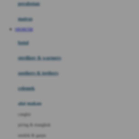
perabotan
Happy Tummy
Hauck
matras
Havaianas
SBOBET88
Hegen
botol
Hot Wheels
sterilizer & warmers
Hybrid
soothers & teethers
I
Inlacta DHA
celemek
Interlac
alat makan
Ivenet
cangkir
J
piring & mangkuk
Jack N Jill
sendok & garpu