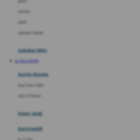
gaun
Dae Organics
setelan
Docare
jaket
Doona
pakaian dalam
Down To Earth
Drew
pakaian tidur
Dr. Brown's
lcc Slot LOGIN
E
kereta dorong
ELC
bayi baru lahir
Ergobaby
usia 6 bulan+
Expert Care
koper anak
Ezyroller
kursi mobil
F
0-13 Kg