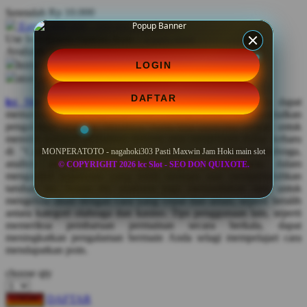
Serendah
Rp 10.000
Q
Earn
1.000.000
-
100.000.000
Bonus
Use Installment Options from
.
Laarn more
QV Baby
Available for :
home delivery
LOGIN
store pickup
R
DAFTAR
lcc Slot
Setelah mendaftar sebagai anggota baru, Anda dapat
Real Shades
memanfaatkan berbagai tips dan strategi untuk memaksimalkan
pengalaman bermain. Misalnya, Anda bisa mencoba strategi untuk
Red Castle
memilih kategori permainan tertentu atau menjelajahi daftar terbaru
di "Casino" untuk mencari slot yang sesuai. Dalam olahraga,
Ribbon Madness
MONPERATOTO - nagahoki303 Pasti Maxwin Jam Hoki main slot
analisis peringkat pertandingan dapat membantumu dalam
© COPYRIGHT 2026 lcc Slot - SEO DON QUIXOTE.
mengambil keputusan yang lebih strategis saat mempertaruhkan
S
taruhan ini. Selain itu, platform juga menyediakan opsi untuk
mengelola akun dengan cara yang cepat dan aman, seperti beralih
Sebamed
antara kategori olahraga dan kasino. Tips penggunaan lain, seperti
memeriksa pembaruan permainan secara berkala, dapat
Silver Cross
meningkatkan pengalaman bermain Anda selagi mempelajari cara
mendapatkan poin.
Simply Idea
choose qty
Skip Hop
DAFTAR
Spectra
LOGIN