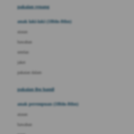
Buggygear
pakaian renang
Bumkins
anak laki-laki (18bln-8thn)
C
atasan
Cetaphil
bawahan
Chicco
setelan
Childlife
jaket
Clevamama
pakaian dalam
Cocolatte
Cottonseeds
pakaian ibu hamil
Cozy N Safe
anak perempuan (18bln-8thn)
Crane
atasan
Cybex
bawahan
D