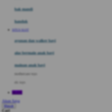
Mini Monkey
Moby
bak mandi
Momami
handuk
Mothercare
SITUS SLOT
Mustela
ayunan dan walker bayi
My Buddy Tag
My K
alas bermain anak bayi
N
mainan anak bayi
Naif
mothercare toys
Nike
elc toys
Nordic Natural
SLOT
Nuby
Akun Saya
Nuna
Masuk
Cari