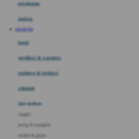
perabotan
Happy Tummy
Hauck
matras
Havaianas
SBOBET88
Hegen
botol
Hot Wheels
sterilizer & warmers
Hybrid
soothers & teethers
I
Inlacta DHA
celemek
Interlac
alat makan
Ivenet
cangkir
J
piring & mangkuk
Jack N Jill
sendok & garpu