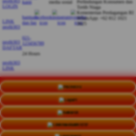
profit303
LINK
DAFTAR
profit303
profit303
TOGEL
SITUS
profit303
© Copyright profit303. All Rights Reserved.
PROMO
LOGIN
DAFTAR
LINK ALTERNATIF
LIVE CHAT