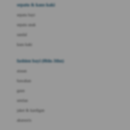
Beauty Barn
sepatu & kaus kaki
Bio Oil
sepatu bayi
Biolane
sepatu anak
Bite Fighters
sandal
Bizzi Growin
kaus kaki
Blackmores
fashion bayi (0bln-3thn)
Blooming Marvellous
atasan
Bonnels
bawahan
Bravado
gaun
Bruder
setelan
Brush Baby
jaket & kardigan
Buds Organics
aksesoris
Bugaboo