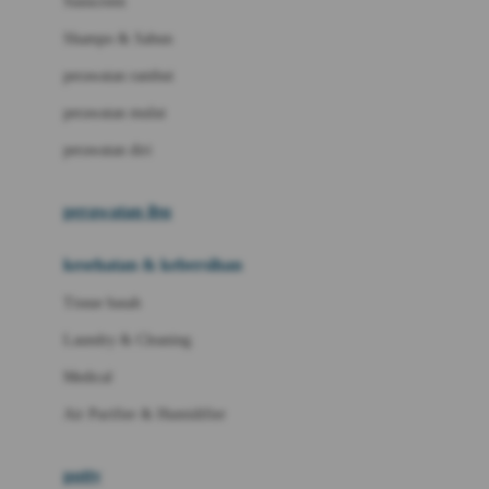
Sunscreen
London Taxi
Shampo & Sabun
Love To Dream
perawatan rambut
perawatan mulut
M
perawatan diri
Magformers
Mama's Choice
perawatan ibu
Mamas&Papas
kesehatan & kebersihan
Mamaway
Tissue basah
Maxi Cosi
Laundry & Cleaning
Megabloks
Medical
Micro
Air Purifier & Humidifier
MiDeer
Mimi & Lula
potty