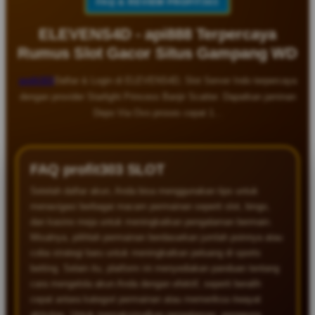
FAQ & REVIEW PROFIT303
ELEVENS4D - api888 Terpercaya
Rumus Slot Gacor Situs Gampang WD
profit303
Daftar & Login di ELEVENS4D, Slot Server Indo terpercaya
dengan provider Starlight Princess Banjir Scatter. Dapatkan jaminan
Depo Via Ovo proses cepat 1...
FAQ profit303 SLOT
Setelah daftar akun, Anda bisa menggunakan tips untuk
menavigasi berbagai macam permainan seperti slot, bingo,
dan kasino meja untuk meningkatkan pengalaman bermain.
Misalnya, pilihlah permainan berdasarkan jumlah poinnya atau
coba strategi baru untuk meningkatkan peluang di sports
betting. Selain itu, platform ini menyediakan panduan tentang
cara mengelola akun Anda dengan efektif, seperti beralih
cepat antara kategori permainan atau memeriksa riwayat
aktivitas. Untuk memaksimalkan pengalaman, pengguna