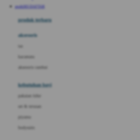
Awan
profit303 DAFTAR
Azetabio
produk terbaru
B
aksesoris
Baabaasheepz
tas
Babiators
kacamata
Baby Dove
aksesoris rambut
Baby Jogger
Baby Rovega
kebutuhan bayi
Babybee
pakaian tidur
Banana Boat
set & terusan
Banz
piyama
Barbie
bodysuits
Beaba