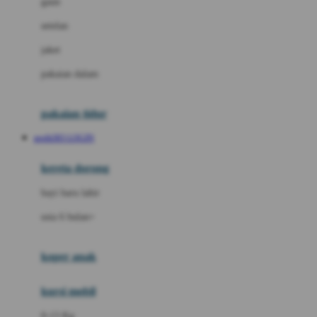
gaun
Dae Organics
setelan
Docare
jaket
Doona
pakaian dalam
Down To Earth
Drew
pakaian tidur
Dr. Brown's
profit303 LOGIN
E
kereta dorong
ELC
bayi baru lahir
Ergobaby
usia 6 bulan+
Expert Care
koper anak
Ezyroller
kursi mobil
F
0-13 Kg